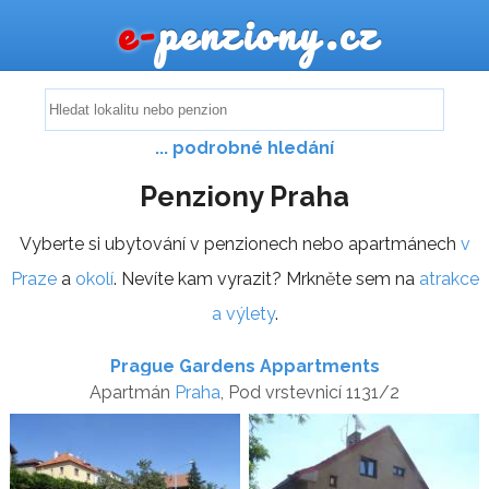
e-
penziony.cz
... podrobné hledání
Penziony Praha
Vyberte si ubytování v penzionech nebo apartmánech
v
Praze
a
okolí
. Nevíte kam vyrazit? Mrkněte sem na
atrakce
a výlety
.
Prague Gardens Appartments
Apartmán
Praha
, Pod vrstevnicí 1131/2