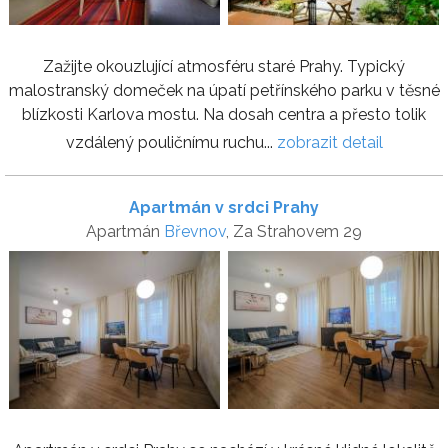
Zažijte okouzlující atmosféru staré Prahy. Typický
malostranský domeček na úpatí petřínského parku v těsné
blízkosti Karlova mostu. Na dosah centra a přesto tolik
vzdálený pouličnímu ruchu...
zobrazit detail
Apartmán v srdci Prahy
Apartmán
Břevnov
, Za Strahovem 29