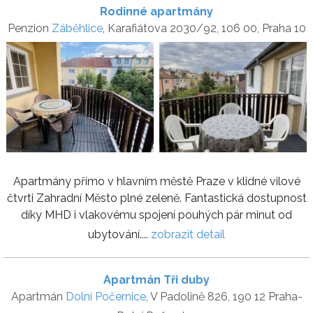
Rodinné apartmány
Penzion
Záběhlice
, Karafiátova 2030/92, 106 00, Praha 10
Apartmány přímo v hlavním městě Praze v klidné vilové
čtvrti Zahradní Město plné zeleně. Fantastická dostupnost
díky MHD i vlakovému spojení pouhých pár minut od
ubytování....
zobrazit detail
Apartmán Tři duby
Apartmán
Dolní Počernice
, V Padolině 826, 190 12 Praha-