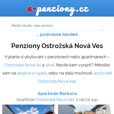
e-
penziony.cz
... podrobné hledání
Penziony Ostrožská Nová Ves
Vyberte si ubytování v penzionech nebo apartmánech
v
Ostrožské Nové Vsi
a
okolí
. Nevíte kam vyrazit? Mrkněte
sem na
atrakce a výlety
, nebo na další možnosti
ubytování
Ostrožská Nová Ves
.
Apartmán Barbora
Apartmán
Ostrožská Nová Ves
, V uličce 441