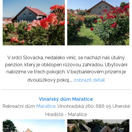
V srdci Slovácka, nedaleko vinic, se nachází náš útulný
penzion, který je obklopen růžovou zahradou. Ubytování
nabízíme ve třech pokojích. V bezbariérovém přízemí je
dvoulůžkový pokoj,...
zobrazit detail
Vinařský dům Mařatice
Rekreační dům
Mařatice
, Vinohradská 260, 686 05 Uherské
Hradiště - Mařatice