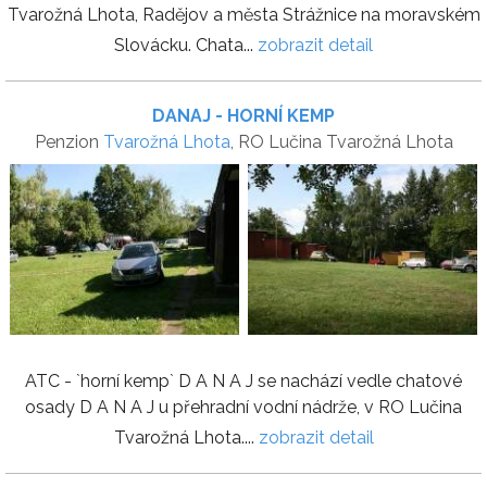
Tvarožná Lhota, Radějov a města Strážnice na moravském
Slovácku. Chata...
zobrazit detail
DANAJ - HORNÍ KEMP
Penzion
Tvarožná Lhota
, RO Lučina Tvarožná Lhota
ATC - `horní kemp` D A N A J se nachází vedle chatové
osady D A N A J u přehradní vodní nádrže, v RO Lučina
Tvarožná Lhota....
zobrazit detail