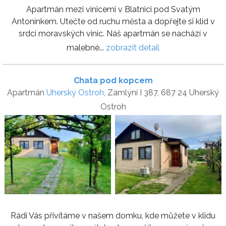
Apartmán mezi vinicemi v Blatnici pod Svatým
Antonínkem. Utečte od ruchu města a dopřejte si klid v
srdci moravských vinic. Náš apartmán se nachází v
malebné...
zobrazit detail
Chata pod kopcem
Apartmán
Uherský Ostroh
, Zamlýní I 387, 687 24 Uherský
Ostroh
Rádi Vás přivítáme v našem domku, kde můžete v klidu