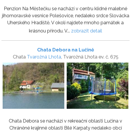
Penzion Na Městečku se nachází v centru klidné malebné
jihomoravské vesnice Polešovice, nedaleko srdce Slovácka
Uherského Hradiště. V okolí najdete mnoho památek a
krásnou přírodu. V...
zobrazit detail
Chata Debora na Lučině
Chata
Tvarožná Lhota
, Tvarožná Lhota ev. č. 675
Chata Debora se nachází v rekreační oblasti Lučina v
Chráněné krajinné oblasti Bílé Karpaty nedaleko obcí