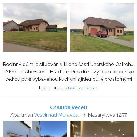
Rodinný dům je situován v klidné části Uherského Ostrohu,
12 km od Uherského Hradiště. Prázdninový dům disponuje
velkou plně vybavenou kuchyní s jídelnou, 5 prostornými
ložnicemi,...
zobrazit detail
Chalupa Veselí
Apartmán
Veselí nad Moravou
, Tř. Masarykova 1257