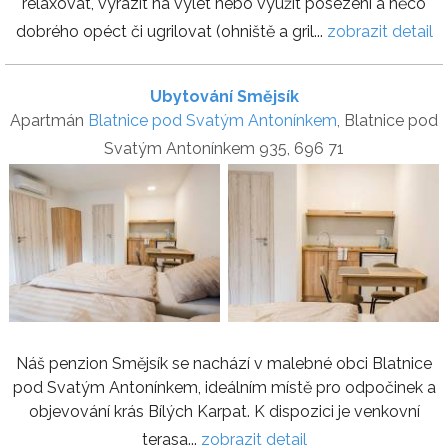
relaxovat, vyrazit na výlet nebo využít posezení a něco
dobrého opéct či ugrilovat (ohniště a gril...
zobrazit detail
Ubytování Smějsík
Apartmán
Blatnice pod Svatým Antonínkem
, Blatnice pod
Svatým Antonínkem 935, 696 71
Náš penzion Smějsík se nachází v malebné obci Blatnice
pod Svatým Antonínkem, ideálním místě pro odpočinek a
objevování krás Bílých Karpat. K dispozici je venkovní
terasa...
zobrazit detail