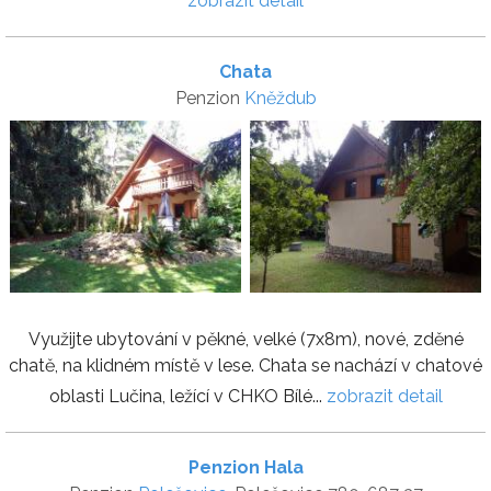
zobrazit detail
Chata
Penzion
Kněždub
Využijte ubytování v pěkné, velké (7x8m), nové, zděné
chatě, na klidném místě v lese. Chata se nachází v chatové
oblasti Lučina, ležící v CHKO Bílé...
zobrazit detail
Penzion Hala