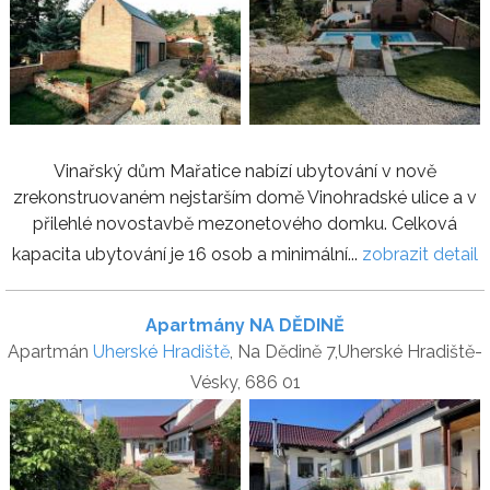
Vinařský dům Mařatice nabízí ubytování v nově
zrekonstruovaném nejstarším domě Vinohradské ulice a v
přilehlé novostavbě mezonetového domku. Celková
kapacita ubytování je 16 osob a minimální...
zobrazit detail
Apartmány NA DĚDINĚ
Apartmán
Uherské Hradiště
, Na Dědině 7,Uherské Hradiště-
Vésky, 686 01