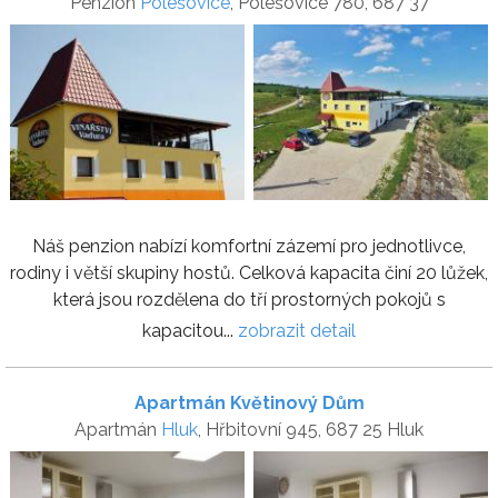
Penzion
Polešovice
, Polešovice 780, 687 37
Náš penzion nabízí komfortní zázemí pro jednotlivce,
rodiny i větší skupiny hostů. Celková kapacita činí 20 lůžek,
která jsou rozdělena do tří prostorných pokojů s
kapacitou...
zobrazit detail
Apartmán Květinový Dům
Apartmán
Hluk
, Hřbitovní 945, 687 25 Hluk