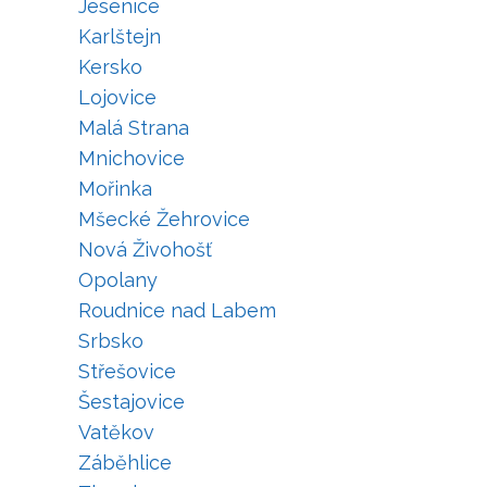
Jesenice
Karlštejn
Kersko
Lojovice
Malá Strana
Mnichovice
Mořinka
Mšecké Žehrovice
Nová Živohošť
Opolany
Roudnice nad Labem
Srbsko
Střešovice
Šestajovice
Vatěkov
Záběhlice