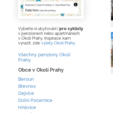
|
MapLibre
OpenFreeMap
© OpenMapTiles
Data from
OpenStreetMap
Vyberte si ubytování i
pro cyklisty
v penzionech nebo apartmánech
v Okolí Prahy. Inspirace, kam
vyrazit, zde:
výlety Okolí Prahy
Všechny penziony Okolí
Prahy
Obce v Okolí Prahy
Beroun
Břevnov
Dejvice
Dolní Počernice
Hněvice