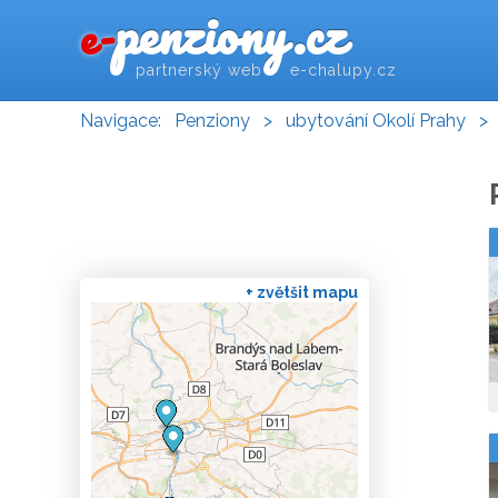
penziony.cz
e-
partnerský web e-chalupy.cz
Navigace:
Penziony
>
ubytování Okolí Prahy
>
+ zvětšit mapu