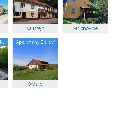
Karlštejn
Mnichovice
sku
Apartmány Boroví
Srbsko