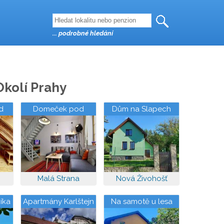
... podrobné hledání
Okolí Prahy
d
Domeček pod
Dům na Slapech
Petřínem
Malá Strana
Nová Živohošť
íka
Apartmány Karlštejn
Na samotě u lesa