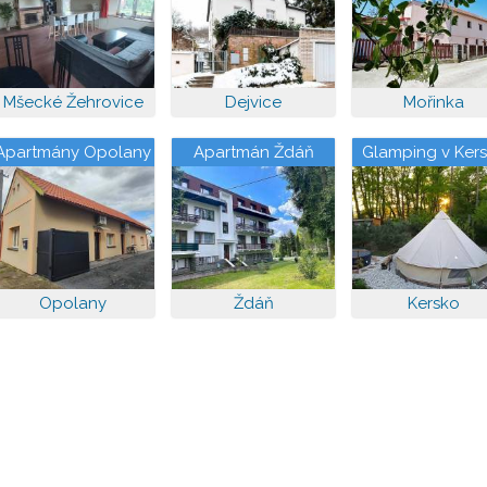
Mšecké Žehrovice
Dejvice
Mořinka
Apartmány Opolany
Apartmán Ždáň
Glamping v Ker
Opolany
Ždáň
Kersko