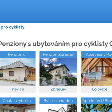
pro cyklisty
Penziony s ubytováním pro cyklisty 
Penzion u
Penzion Zbraslav
Apartmány Po
Restaurace Na Koreji
Kozákem
Hněvice
Zbraslav
Lojovice
Chata u rybníka
Byt se zahradou
Apartmán U Bob