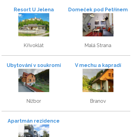
Resort U Jelena
Domeček pod Petřínem
Křivoklát
Malá Strana
Ubytování v soukromí
V mechu a kapradí
Nižbor
Branov
Apartmán rezidence
Nábřeží