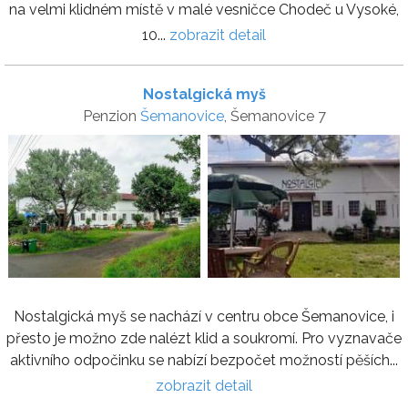
na velmi klidném místě v malé vesničce Chodeč u Vysoké,
10...
zobrazit detail
Nostalgická myš
Penzion
Šemanovice
, Šemanovice 7
Nostalgická myš se nachází v centru obce Šemanovice, i
přesto je možno zde nalézt klid a soukromí. Pro vyznavače
aktivního odpočinku se nabízí bezpočet možností pěších...
zobrazit detail