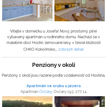
Vítejte v domečku u Josefa! Nový, prostorný, plně
vybavený apartmán u rodinného domu. Nachází se v
malebné obci Hostín, lemované lesy, v těsné blízkosti
CHKO Kokořínsko...
zobrazit detail
Penziony v okolí
Penziony z okolí jsou řazené podle vzdálenosti od Hostína.
Apartmán ve srubu u jezera
Apartmán
Ovčáry
, Ovčáry 193, 277 14