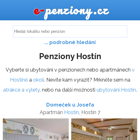
e-
penziony.cz
... podrobné hledání
Penziony Hostín
Vyberte si ubytování v penzionech nebo apartmánech
v
Hostíně
a
okolí
. Nevíte kam vyrazit? Mrkněte sem na
atrakce a výlety
, nebo na další možnosti
ubytování Hostín
.
Domeček u Josefa
Apartmán
Hostín
, Hostín 7