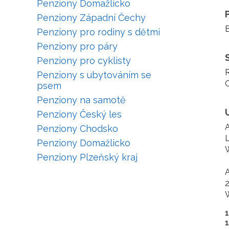
Penziony Domažlicko
Penziony Západní Čechy
B
Penziony pro rodiny s dětmi
Penziony pro páry
Penziony pro cyklisty
R
Penziony s ubytováním se
O
psem
Penziony na samotě
Penziony Český les
A
Penziony Chodsko
L
Penziony Domažlicko
W
Penziony Plzeňský kraj
A
2
W