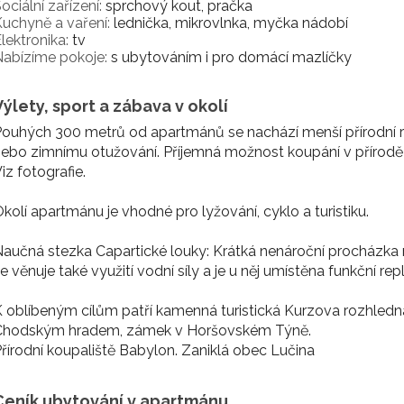
ociální zařízení:
sprchový kout, pračka
uchyně a vaření:
lednička, mikrovlnka, myčka nádobí
lektronika:
tv
abízíme pokoje:
s ubytováním i pro domácí mazlíčky
Výlety, sport a zábava v okolí
ouhých 300 metrů od apartmánů se nachází menší přírodní ry
ebo zimnímu otužování. Příjemná možnost koupání v přírodě 
iz fotografie.
kolí apartmánu je vhodné pro lyžování, cyklo a turistiku.
aučná stezka Capartické louky: Krátká nenároční procházka 
e věnuje také využití vodní síly a je u něj umístěna funkční r
 oblíbeným cílům patří kamenná turistická Kurzova rozhledn
Chodským hradem, zámek v Horšovském Týně.
řírodní koupaliště Babylon. Zaniklá obec Lučina
Ceník ubytování v apartmánu