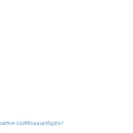
partice-2328804414069301/