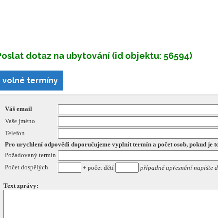
Poslat dotaz na ubytování (id objektu: 56594)
volné termíny