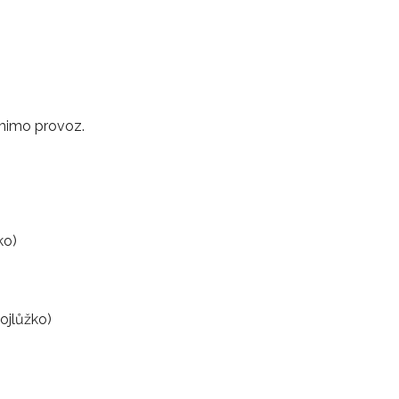
mimo provoz.
ko)
ojlůžko)