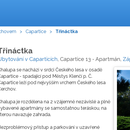
rchovem
>
Capartice
>
Třináctka
Třináctka
Ubytování v Caparticích
, Capartice 13 - Apartmán,
Zá
halupa se nachází v srdci Českého lesa v osadě
apartice - spadající pod Městys Klenčí p. Č.
apartice leží pod nejvyšším vrchem Českého lesa
erchov.
halupa je rozdělena na 2 vzájemně nezávislé a plně
vybavené apartmány se samostatnou teráskou, na
terou navazuje zahrada.
ezproblémový přístup a parkování v uzavřené