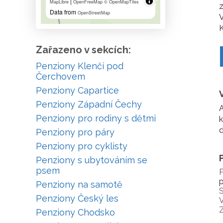
|
MapLibre
OpenFreeMap
© OpenMapTiles
z
Data from
OpenStreetMap
V
K
Zařazeno v sekcích:
Penziony Klenčí pod
Čerchovem
Penziony Capartice
Penziony Západní Čechy
A
Penziony pro rodiny s dětmi
k
d
Penziony pro páry
Penziony pro cyklisty
Penziony s ubytováním se
psem
P
p
Penziony na samotě
S
Penziony Český les
V
Penziony Chodsko