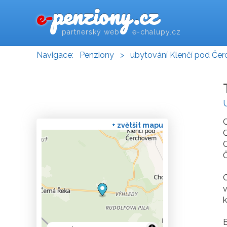
penziony.cz
e-
partnerský web e-chalupy.cz
Navigace:
Penziony
>
ubytování Klenčí pod Če
C
+ zvětšit mapu
C
C
Č
C
k
B