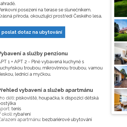
ahradě.
enkovní posezení na terase se slunečníkem.
rásná příroda, okouzlující prostředí Českého lesa.
poslat dotaz na ubytování
Vybavení a služby penzionu
PT 1 + APT 2 - Plně vybavená kuchyně s
uchyňskou troubou, mikrovlnnou troubou, varnou
eskou, lednicí a myčkou.
Přehled vybavení a služeb apartmánu
ro děti:
pískoviště, houpačka, k dispozici dětská
ostýlka
port:
tenis
 okolí:
rybaření
Zařazení apartmánu:
bezbariérové ubytování