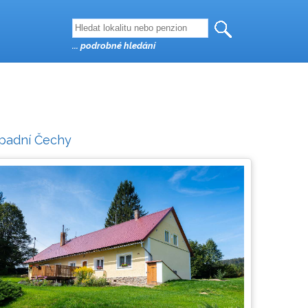
... podrobné hledání
padní Čechy