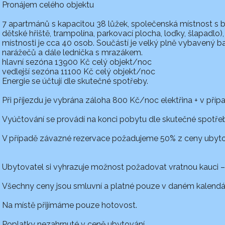
Pronájem celého objektu
7 apartmánů s kapacitou 38 lůžek, společenská místnost s b
dětské hřiště, trampolína, parkovací plocha, loďky, šlapadl
místnosti je cca 40 osob. Součástí je velký plně vybavený 
narážečů a dále lednička s mrazákem.
hlavní sezóna 13900 Kč celý objekt/noc
vedlejší sezóna 11100 Kč celý objekt/noc
Energie se účtují dle skutečné spotřeby.
Při příjezdu je vybrána záloha 800 Kč/noc elektřina + v pří
Vyúčtování se provádí na konci pobytu dle skutečné spotře
V případě závazné rezervace požadujeme 50% z ceny ubyt
Ubytovatel si vyhrazuje možnost požadovat vratnou kauci – 
Všechny ceny jsou smluvní a platné pouze v daném kalendá
Na místě přijímáme pouze hotovost.
Poplatky nezahrnuté v ceně ubytování