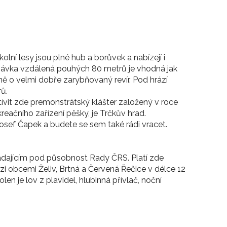
olní lesy jsou plné hub a borůvek a nabízejí i
Trnávka vzdálená pouhých 80 metrů je vhodná jak
čně o velmi dobře zarybňovaný revír. Pod hrází
ů.
tívit zde premonstrátský klášter založený v roce
reačního zařízení pěšky, je Trčkův hrad.
l Josef Čapek a budete se sem také rádi vracet.
adajícím pod působnost Rady ČRS. Platí zde
i obcemi Želiv, Brtná a Červená Řečice v délce 12
n je lov z plavidel, hlubinná přívlač, noční