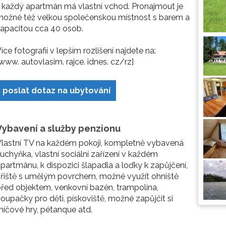
 každý apartmán má vlastní vchod. Pronajmout je
ožné též velkou společenskou místnost s barem a
apacitou cca 40 osob.
íce fotografií v lepším rozlišení najdete na:
www. autovlasim. rajce. idnes. cz/rz]
poslat dotaz na ubytování
Vybavení a služby penzionu
lastní TV na každém pokoji, kompletně vybavená
uchyňka, vlastní sociální zařízení v každém
partmánu, k dispozici šlapadla a loďky k zapůjčení,
řiště s umělým povrchem, možné využít ohniště
řed objektem, venkovní bazén, trampolína,
oupačky pro děti, pískoviště, možné zapůjčit si
íčové hry, pétanque atd.