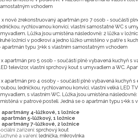
samostatným vchodem
 x nově zrekonstruovaný apartmán pro 7 osob - součástí pl
edničkou, rychlovarnou konvicí, vlastní samostatné WC s u
myvadlem. Lůžka jsou umístěna následovně: 2 lůžka v ložnici
ruhé ložnici v podkroví a jedno lůžko umístěno v patře s kuc
o apartmán typu 3+kk s vlastním samostatným vchodem
 x apartmán pro 5 osob - součástí plně vybavená kuchyň s v
ED televizor, vlastní sprchový kout s umyvadlem a WC. Ap
 x apartmán pro 4 osoby - součástí plně vybavená kuchyň s
roubou, ledničkou, rychlovarnou konvicí, vlastní velká LED 
myvadlem, s vlastním WC. Lůžka jsou umístěna následovně: 2 
místěná v patrové posteli. Jedná se o apartmán typu 1+kk
3 apartmány 4-lůžkové, 1 ložnice
1 apartmán 5-lůžkový, 1 ložnice
3 apartmány 7-lůžkové, 2 ložnice
ociální zařízení:
sprchový kout
uchyně a vaření:
lednička, mikrovlnka