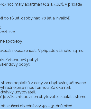
 Kč/noc malý apartmán (č.2 a 4,6,7), v případě
 do 18 let ,osoby nad 70 let a invalidé)
c
vézt své
čné spotřeby.
ktuální obsazenosti. V případě vážného zájmu
č/1ks/víkendový pobyt
/víkendový pobyt
 storno poplatků z ceny za ubytování, účtované
 výhradně písemnou formou. Za okamžik
ednávky ubytovateli.
 je zákazník povinen ubytovateli zaplatit storno
při zrušení objednávky 49 – 31 dnů před