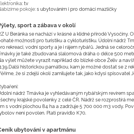
lektronika:
tv
abízíme pokoje:
s ubytováním i pro domácí mazlíčky
Výlety, sport a zábava v okolí
Z U Beránka se nachází v krásné a klidné přírodě Vysočiny. Ok
ohaté možnosti pro turistiku a cykloturistiku. Údolní nádrž 
ro rekreaci, vodní sporty a je i rájem rybářů. Jedná se celoro
rnávky je také zbudovaná slalomová dráha o délce 500 metr
a výlet můžete vyrazit například do blízké obce Želiv a navš
139.Další historickou památkou, kam je možné dostat se z rek
ěříme, že si zdejší okolí zamilujete tak, jako kdysi spisovate
ybaření:
dolní nádrž Trnávka je vyhledávaným rybářským revírem sp
šechny krajské povolenky z celé ČR. Nádrž se rozprostírá mez
m s vodní plochou 84 ha a zadržuje 5 700 000 m3 vody. Povole
ybolov není povolen. Platí pravidlo K70.
Ceník ubytování v apartmánu