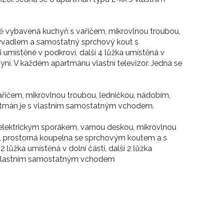
ně vybavená kuchyň s vařičem, mikrovlnou troubou,
myvadlem a samostatný sprchový kout s
 umístěné v podkroví, další 4 lůžka umístěná v
hyní. V každém apartmánu vlastní televizor. Jedná se
ařičem, mikrovlnou troubou, ledničkou, nádobím,
artmán je s vlastním samostatným vchodem.
 elektrickým sporákem, varnou deskou, mikrovlnou
TV, prostorná koupelna se sprchovým koutem a s
lůžka umístěná v dolní části, další 2 lůžka
 s vlastním samostatným vchodem