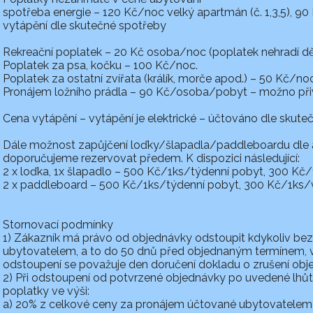
spotřeba energie – 120 Kč/noc velký apartmán (č. 1,3,5), 90
vytápění dle skutečné spotřeby
Rekreační poplatek – 20 Kč osoba/noc (poplatek nehradí děti
Poplatek za psa, kočku – 100 Kč/noc.
Poplatek za ostatní zvířata (králík, morče apod.) – 50 Kč/no
Pronájem ložního prádla – 90 Kč/osoba/pobyt – možno při
Cena vytápění – vytápění je elektrické – účtováno dle skute
Dále možnost zapůjčení loďky/šlapadla/paddleboardu dle a
doporučujeme rezervovat předem. K dispozici následující:
2 x loďka, 1x šlapadlo – 500 Kč/1ks/týdenní pobyt, 300 K
2 x paddleboard – 500 Kč/1ks/týdenní pobyt, 300 Kč/1ks
Stornovací podmínky
1) Zákazník má právo od objednávky odstoupit kdykoliv bez
ubytovatelem, a to do 50 dnů před objednaným termínem,
odstoupení se považuje den doručení dokladu o zrušení obj
2) Při odstoupení od potvrzené objednávky po uvedené lhůtě
poplatky ve výši:
a) 20% z celkové ceny za pronájem účtované ubytovatelem 