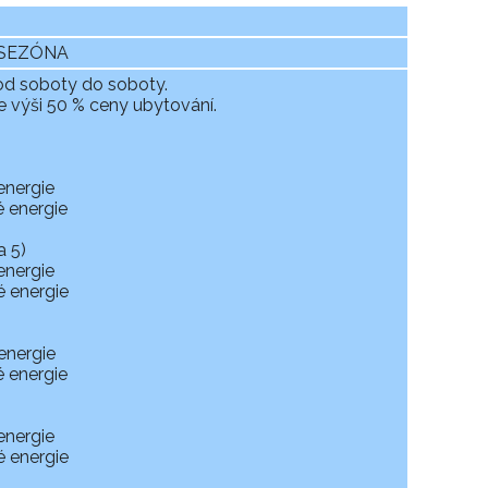
O SEZÓNA
od soboty do soboty.
ve výši 50 % ceny ubytování.
energie
é energie
a 5)
energie
é energie
energie
é energie
energie
é energie