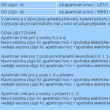
OD 1590,- kč
za apartmán a noc - LÉTO
OD 1290,- kč
za apartmán a noc - MIM
V červenci a v srpnu jsou upřednostňovány týdenní pobyty 
V případě ubytování kratšího než 2 noci se účtuje příplatek 
CENA UBYTOVÁNÍ
Apartmán 2+kk pro 4 osoby (č.2 a 4)
hlavní sezóna 1590 Kč apartmán/noc + spotřeba elektrické 
vedlejší sezóna 1290 Kč apartmán/noc + spotřeba elektrick
Apartmán 3+kk pro 7 osob po kompletní rekonstrukci (č. 1, 3 
hlavní sezóna 2190 Kč apartmán/noc + spotřeba elektrické 
vedlejší sezóna 1690 Kč apartmán/noc + spotřeba elektrick
Apartmán 1+kk pro 5 osob č. 6 v přízemí
hlavní sezóna 1690 Kč apartmán/noc + spotřeba elektrické 
vedlejší sezóna 1390 Kč apartmán/noc + spotřeba elektrick
Apartmán 1+kk pro 4 osoby v přízemí ( č. 7)
hlavní sezóna 1790 Kč apartmán/noc + spotřeba elektrické 
vedlejší sezóna 1490 Kč apartmán/noc + spotřeba elektrick