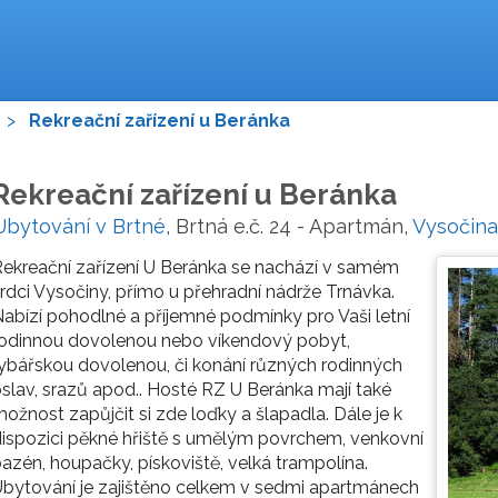
>
Rekreační zařízení u Beránka
Rekreační zařízení u Beránka
Ubytování v Brtné
, Brtná e.č. 24 - Apartmán,
Vysočina
ekreační zařízení U Beránka se nachází v samém
rdci Vysočiny, přímo u přehradní nádrže Trnávka.
abízí pohodlné a příjemné podmínky pro Vaši letní
rodinnou dovolenou nebo víkendový pobyt,
ybářskou dovolenou, či konání různých rodinných
slav, srazů apod.. Hosté RZ U Beránka mají také
ožnost zapůjčit si zde loďky a šlapadla. Dále je k
ispozici pěkné hřiště s umělým povrchem, venkovní
azén, houpačky, pískoviště, velká trampolína.
bytování je zajištěno celkem v sedmi apartmánech