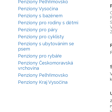
Penziony Pelhřimovsko
Penziony Vysočina
Penziony s bazénem
P
Penziony pro rodiny s dětmi
S
V
Penziony pro páry
Penziony pro cyklisty
Penziony s ubytováním se
psem
P
Penziony pro rybáře
Penziony Českomoravská
vrchovina
V
Penziony Pelhřimovsko
k
Penziony Kraj Vysočina
2
r
l