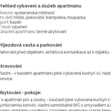
Přehled vybavení a služeb apartmánu
Obecně:
společenská místnost
ro děti:
hřiště, pískoviště, trampolína, houpačka
port:
bazén
 okolí:
rybaření
Zařazení apartmánu:
levné ubytování
Příjezdová cesta a parkování
arkování před objektem, asfaltová komunikace až k objektu.
Stravování
lastní - v každém apartmánu plně vybavená kuchyň vč. nádobí
onvice.
Ubytování - pokoje:
 x apartmán pro 4 osoby - součástí plně vybavená kuchyň s 
ychlovarnou konvicí, vlastní samostatné WC s umyvadlem a 
ožnici umístěné v podkroví. V každém apartmánu vlastní telev