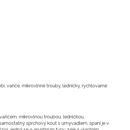
, vařiče, mikrovlnné trouby, ledničky, rychlovarné
vařičem, mikrovlnou troubou, ledničkou,
samostatný sprchový kout s umyvadlem, spaní je v
izor. Jedná se o apartmán typu 2+kk s vlastním