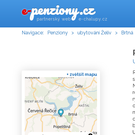
penziony.cz
e-
partnerský web e-chalupy.cz
Navigace:
Penziony
>
ubytování Želiv
>
Brtná
R
+ zvětšit mapu
s
N
r
o
m
d
b
U