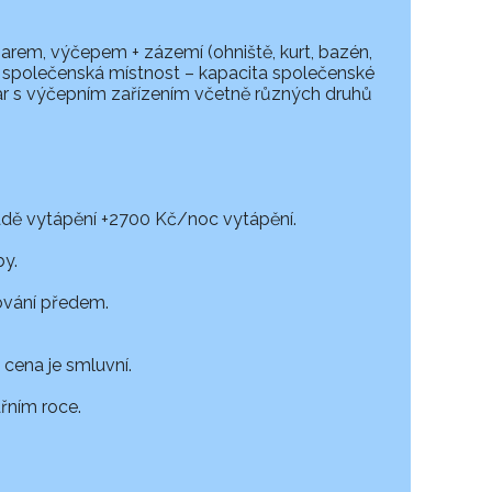
arem, výčepem + zázemí (ohniště, kurt, bazén,
o), společenská místnost – kapacita společenské
bar s výčepním zařízením včetně různých druhů
padě vytápění +2700 Kč/noc vytápění.
by.
ování předem.
cena je smluvní.
řním roce.