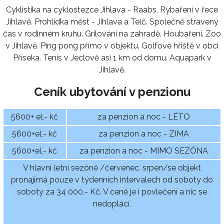
Cyklistika na cyklostezce Jihlava - Raabs. Rybaření v řece
Jihlavě. Prohlídka měst - Jihlava a Telč. Společně stravený
čas v rodinném kruhu. Grilování na zahradě. Houbaření. Zoo
v Jihlavě. Ping pong přímo v objektu. Golfové hřiště v obci
Příseka. Tenis v Jeclově asi 1 km od domu. Aquapark v
Jihlavě.
Ceník ubytování v penzionu
5600+ el,- kč
za penzion a noc - LÉTO
5600+el,- kč
za penzion a noc - ZIMA
5600+el,- kč
za penzion a noc - MIMO SEZÓNA
V hlavní letní sezóně /červenec, srpen/se objekt
pronajímá pouze v týdenních intervalech od soboty do
soboty za 34 000,- Kč. V ceně je i povlečení a nic se
nedoplácí.