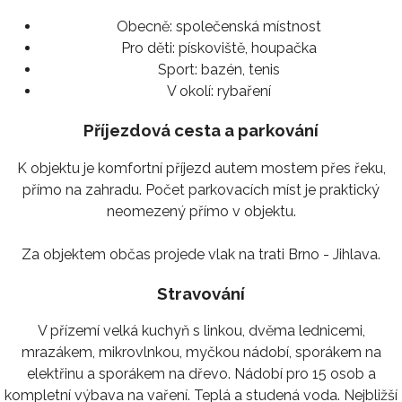
Obecně:
společenská místnost
Pro děti:
pískoviště, houpačka
Sport:
bazén, tenis
V okolí:
rybaření
Příjezdová cesta a parkování
K objektu je komfortní příjezd autem mostem přes řeku,
přímo na zahradu. Počet parkovacích míst je praktický
neomezený přímo v objektu.
Za objektem občas projede vlak na trati Brno - Jihlava.
Stravování
V přízemí velká kuchyň s linkou, dvěma lednicemi,
mrazákem, mikrovlnkou, myčkou nádobí, sporákem na
elektřinu a sporákem na dřevo. Nádobí pro 15 osob a
kompletní výbava na vaření. Teplá a studená voda. Nejbližší