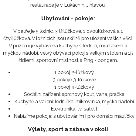
restaurace je v Lukách n. Jihlavou.
Ubytování - pokoje:
V patře je 5 ložnic, 3 třílůžkové, 1 dvoulůžková a 1
čtyřlůžková. V ložnicích jsou skřině pro uložení vašich věcí.
V přízemí je vybavená kuchyně s lednicí, mrazákem a
myčkou nádobí, velký obývací pokoj s velkým stolem a 15
židlemi, sportovní místnost s Ping - pongem.
1 pokoj 2-lůžkový
3 pokoje 3-lůžkové
1 pokoj 4-lůžkový
Sociální zařízení:
sprchový kout, vana, pračka
Kuchyně a vaření:
lednička, mikrovlnka, myčka nádobí
Elektronika:
tv, satelit
Nabízíme pokoje:
s ubytováním i pro domácí mazlíčky
Výlety, sport a zábava v okolí