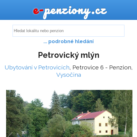
e-
penziony.cz
... podrobné hledání
Petrovický mlýn
Ubytování v Petrovicích
, Petrovice 6 - Penzion,
Vysočina