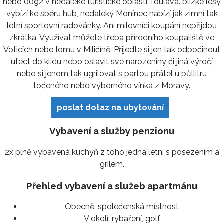
nebo 0092 v nedaleké turistické oblasti Toulava. blízké lesy
vybízí ke sběru hub, nedaleký Monínec nabízí jak zimní tak
letní sportovní radovánky. Ani milovníci koupání nepřijdou
zkrátka. Využívat můžete třeba přírodního koupaliště ve
Voticích nebo lomu v Miličíně. Přijedte si jen tak odpočinout
utéct do klidu nebo oslavit své narozeniny či jiná výročí
nebo si jenom tak ugrilovat s partou přátel u půllitru
točeného nebo výborného vínka z Moravy.
poslat dotaz na ubytování
Vybavení a služby penzionu
2x plně vybavená kuchyň z toho jedna letní s posezením a
grilem.
Přehled vybavení a služeb apartmánu
Obecně:
společenská místnost
V okolí:
rybaření, golf