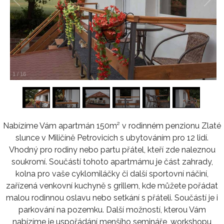
1
/
16
Nabízíme Vám apartmán 150m² v rodinném penzionu Zlaté
slunce v Miličíně Petrovicích s ubytováním pro 12 lidí.
Vhodný pro rodiny nebo partu přátel, kteří zde naleznou
soukromí. Součástí tohoto apartmámu je část zahrady,
kolna pro vaše cyklomiláčky či další sportovní náčiní,
zařízená venkovní kuchyně s grillem, kde můžete pořádat
malou rodinnou oslavu nebo setkání s přáteli. Součástí je i
parkování na pozemku. Další možností, kterou Vám
nabízíme je uspořádání menšího semináře, workshopu