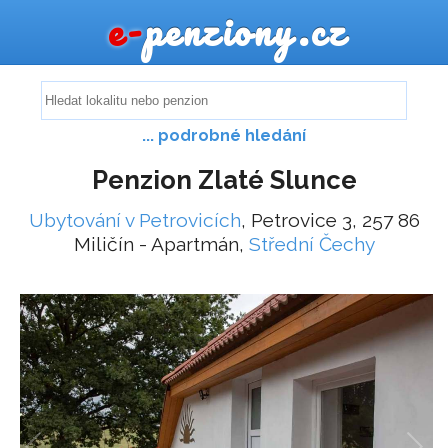
e-
penziony.cz
... podrobné hledání
Penzion Zlaté Slunce
Ubytování v Petrovicích
, Petrovice 3, 257 86
Miličín - Apartmán,
Střední Čechy