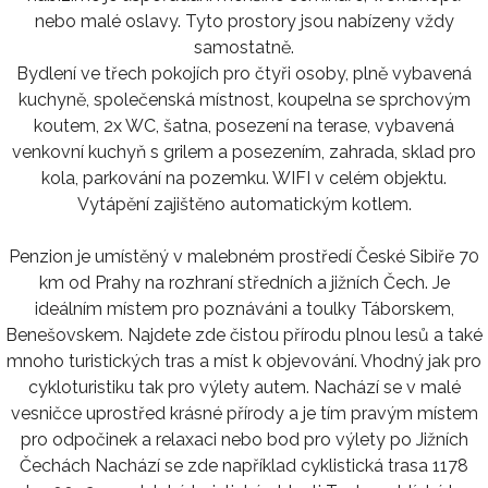
nebo malé oslavy. Tyto prostory jsou nabízeny vždy
samostatně.
Bydlení ve třech pokojích pro čtyři osoby, plně vybavená
kuchyně, společenská místnost, koupelna se sprchovým
koutem, 2x WC, šatna, posezení na terase, vybavená
venkovní kuchyň s grilem a posezením, zahrada, sklad pro
kola, parkování na pozemku. WIFI v celém objektu.
Vytápění zajištěno automatickým kotlem.
Penzion je umístěný v malebném prostředí České Sibiře 70
km od Prahy na rozhraní středních a jižních Čech. Je
ideálním místem pro poznáváni a toulky Táborskem,
Benešovskem. Najdete zde čistou přírodu plnou lesů a také
mnoho turistických tras a míst k objevování. Vhodný jak pro
cykloturistiku tak pro výlety autem. Nachází se v malé
vesničce uprostřed krásné přírody a je tím pravým místem
pro odpočinek a relaxaci nebo bod pro výlety po Jižních
Čechách Nachází se zde například cyklistická trasa 1178