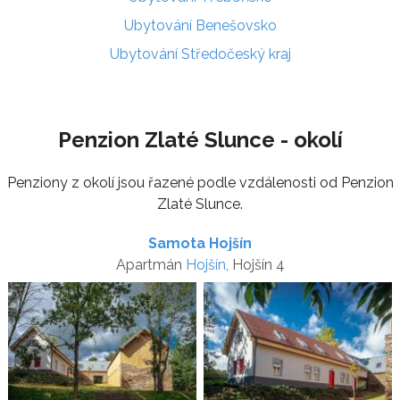
Ubytování Benešovsko
Ubytování Středočeský kraj
Penzion Zlaté Slunce - okolí
Penziony z okolí jsou řazené podle vzdálenosti od Penzion
Zlaté Slunce.
Samota Hojšín
Apartmán
Hojšín
, Hojšín 4