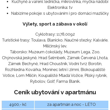
Kuchyně a vaření:
lednička, mikrovlnka, myčka nádobí
Elektronika:
tv
Nabízíme pokoje:
s ubytováním i pro domácí mazlíčky
Výlety, sport a zábava v okolí
Cyklotrasy: 1178,0092
Turistické trasy: Toulava, Blanicko. Naučné stezky: Kalvárie,
Miličínský lev.
Táborsko: Muzeum čokolády, Muzeum Lega, Zoo.
Chýnovská jeskyně. Hrad Šelmberk, Zámek Červená Lhota,
Zámek Bechyně, Hrad Choustník, Vodní tvrz Borotín,
Rozhledna Kovářka, Monínec letní i zimní, Biokoupaliště
Votice, Lom Miličín, Koupaliště Mladá Vožice, Pilský rybník,
Rybolov, Golf, Farma Blaník.
Ceník ubytování v apartmánu
4900,- kč
za apartmán a noc - LÉTO