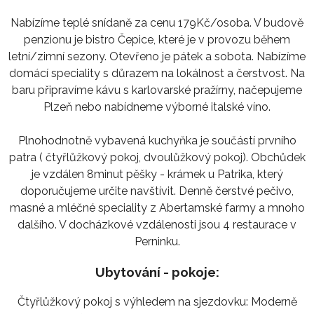
Nabízíme teplé snídaně za cenu 179Kč/osoba. V budově
penzionu je bistro Čepice, které je v provozu během
letní/zimní sezony. Otevřeno je pátek a sobota. Nabízíme
domácí speciality s důrazem na lokálnost a čerstvost. Na
baru připravíme kávu s karlovarské pražírny, načepujeme
Plzeň nebo nabídneme výborné italské víno.
Plnohodnotně vybavená kuchyňka je součástí prvního
patra ( čtyřlůžkový pokoj, dvoulůžkový pokoj). Obchůdek
je vzdálen 8minut pěšky - krámek u Patrika, který
doporučujeme určite navštívit. Denně čerstvé pečivo,
masné a mléčné speciality z Abertamské farmy a mnoho
dalšího. V docházkové vzdálenosti jsou 4 restaurace v
Perninku.
Ubytování - pokoje:
Čtyřlůžkový pokoj s výhledem na sjezdovku: Moderně