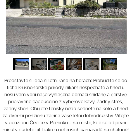
1
/
16
Představte si ideální letní ráno na horách: Probudíte se do
ticha krušnohorské přírody, nikam nespěcháte a hned u
nosu vám voní naše vyhlášená domácí snídaně a čerstvě
připravené cappuccino z výběrové kávy. Žádný stres,
žádný shon. Obujete tenisky nebo sednete na kolo a hned
za dveřmi penzionu začíná vaše letní dobrodružství. Vítejte
v penzionu Čepice v Perninku – na místě, kde se od první
minuty budete cítit jako u nejlepších kamarádů na chalupě!