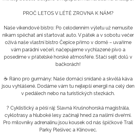
PROČ LETOS V LÉTĚ ZROVNA K NÁM?
Naše víkendové bistro: Po celodenním výletu už nemusíte
nikam spěchat ani startovat auto. V pátek a v sobotu večer
ožívá naše vlastní bistro Čepice přímo v domě – uvaříme
vám parádní večeři, načepujeme vychlazené pivo a
posedíme v přátelské horské atmosféře. Stačí sejít dolů v
bačkorách!
☕ Ráno pro gurmány: Naše domácí snídaně a skvělá káva
jsou vyhlášené. Dodáme vám tu nejlepší energii na celý den
v pedálech nebo na turistických stezkách.
? Cyklistický a pěší ráj: Slavná Krušnohorská magistrála,
cyklotrasy a hluboké lesy začínají hned za našimi dveřmi.
Pro milovníky adrenalinu jsou kousek od nás špičkové Trail
Parky Plešivec a Klínovec.