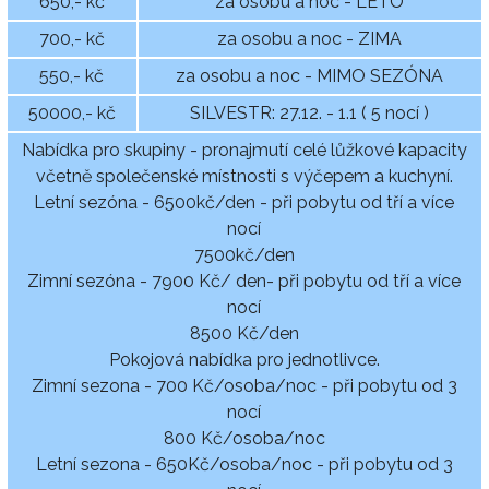
650,- kč
za osobu a noc - LÉTO
700,- kč
za osobu a noc - ZIMA
550,- kč
za osobu a noc - MIMO SEZÓNA
50000,- kč
SILVESTR: 27.12. - 1.1 ( 5 nocí )
Nabídka pro skupiny - pronajmutí celé lůžkové kapacity
včetně společenské místnosti s výčepem a kuchyní.
Letní sezóna - 6500kč/den - při pobytu od tří a více
nocí
7500kč/den
Zimní sezóna - 7900 Kč/ den- při pobytu od tří a více
nocí
8500 Kč/den
Pokojová nabídka pro jednotlivce.
Zimní sezona - 700 Kč/osoba/noc - při pobytu od 3
nocí
800 Kč/osoba/noc
Letní sezona - 650Kč/osoba/noc - při pobytu od 3