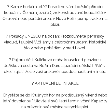
? Kam v horkém létě? Poradíme vám božské přírodní
koupání v Černém jezeře (, zrekonstruované koupaliště v
Ostrově nebo parádní areál v Nové Roli s pump trackem a
pláží.
? Poklady UNESCO na dosah: Prozkoumejte perninský
viadukt, tajuplné Vlčí jámy s celoročním ledem, historické
štoly nebo pohádkový hrad Loket.
? Ráj pro děti: Kuličková dráha kousek od penzionu,
Ježíškova cesta na Božím Daru a parádní dětská hřiště v
okolí zajistí, že se vaši prckové nebudou nudit ani minutu.
? AKTUÁLNÍ LETNÍ AKCE
Chystáte se do Krušných hor na prodloužený víkend nebo
letní dovolenou? Ulovte si svůj letní termín včas! Kapacity
na prázdninové měsíce se rychle plní.