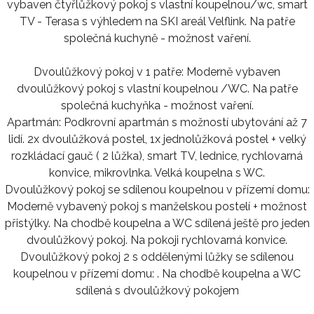
vybaven čtyřlůžkový pokoj s vlastní koupelnou/wc, smart
TV - Terasa s výhledem na SKI areál Velflink. Na patře
společná kuchyně - možnost vaření.
Dvoulůžkový pokoj v 1 patře: Moderně vybaven
dvoulůžkový pokoj s vlastní koupelnou /WC. Na patře
společná kuchyňka - možnost vaření.
Apartmán: Podkrovní apartmán s možností ubytování až 7
lidí. 2x dvoulůžková postel, 1x jednolůžková postel + velký
rozkládací gauč ( 2 lůžka), smart TV, lednice, rychlovarná
konvice, mikrovlnka. Velká koupelna s WC.
Dvoulůžkový pokoj se sdílenou koupelnou v přízemí domu:
Moderně vybavený pokoj s manželskou postelí + možnost
přistýlky. Na chodbě koupelna a WC sdílená ještě pro jeden
dvoulůžkový pokoj. Na pokoji rychlovarná konvice.
Dvoulůžkový pokoj 2 s oddělenými lůžky se sdílenou
koupelnou v přízemí domu: . Na chodbě koupelna a WC
sdílená s dvoulůžkový pokojem