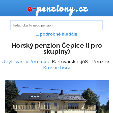
e-
penziony.cz
... podrobné hledání
Horský penzion Čepice (i pro
skupiny)
Ubytování v Perninku
, Karlovarská 408 - Penzion,
Krušné hory