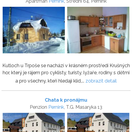
Apartmán
Pernink
, Střední 64, Pernink
Kutloch u Trpoše se nachází v krásném prostředí Krušných
hor, který je rájem pro cyklisty, turisty, lyžaře, rodiny s dětmi
a pro všechny, kteří hledají klid,...
zobrazit detail
Chata k pronájmu
Penzion
Pernink
, T.G. Masaryka 13