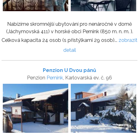
Nabízíme skromnější ubytování pro nenáročné v domě
(Jáchymovská 411) v horské obci Pernink (850 m. n. m. ).
Celková kapacita 24 osob (s přistýlkami 29 osob)...
zobrazit
detail
Penzion U Dvou pánů
Penzion
Pernink
, Karlovarská ev. č. 96