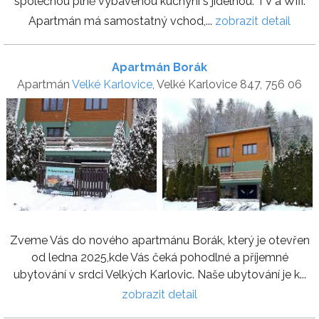
společnou plně vybavenou kuchyní s jídelnou. TV a Wifi.
Apartmán má samostatný vchod,...
zobrazit detail
Apartmán Borák
Apartmán
Velké Karlovice
, Velké Karlovice 847, 756 06
Zveme Vás do nového apartmánu Borák, který je otevřen
od ledna 2025,kde Vás čeká pohodlné a příjemné
ubytování v srdci Velkých Karlovic. Naše ubytování je k...
zobrazit detail