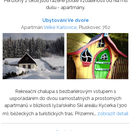
Penziony z okolí jsou řazené podle vzdálenosti od Na mú
dušu - apartmány.
Ubytování Ve dvoře
Apartmán
Velké Karlovice
, Pluskovec 762
Rekreační chalupa s bezbariérovým vstupem s
uspořádáním do dvou samostatných a prostorných
apartmánů v blízkosti lyžařského Ski areálu Kyčerka (300
m), běžeckých a turistických tras. Přízemní...
zobrazit detail