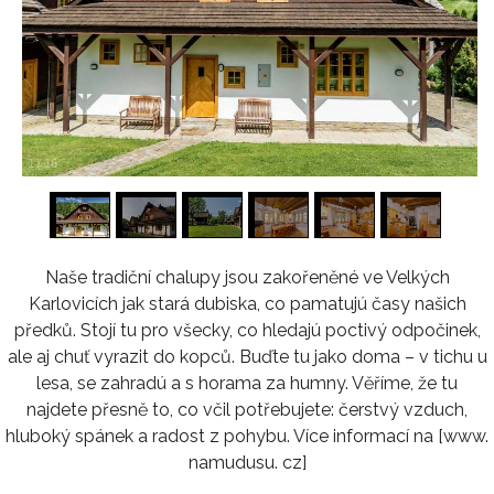
1
/
16
Naše tradiční chalupy jsou zakořeněné ve Velkých
Karlovicích jak stará dubiska, co pamatujú časy našich
předků. Stojí tu pro všecky, co hledajú poctivý odpočinek,
ale aj chuť vyrazit do kopců. Buďte tu jako doma – v tichu u
lesa, se zahradú a s horama za humny. Věříme, že tu
najdete přesně to, co včil potřebujete: čerstvý vzduch,
hluboký spánek a radost z pohybu. Více informací na [www.
namudusu. cz]