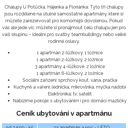
Chalupy U Potůčka, Hájenka a Floriánka: Tyto tři chalupy
jsou rozdělené na útulné samostatné apartmány, které si
můžete zarezervovat pro komornější dovolenou. Pokud
vás ale jede víc, můžete si pronajmout celú chalupu jen pro
vaši skupinu – ideální pro svatby, teambuildingy nebo velké
rodinné oslavy.
1 apartmán 2-lůžkový, 1 ložnice
1 apartmán 2-lůžkový, 2 ložnice
3 apartmány 4-lůžkové, 2 ložnice
1 apartmán 6-lůžkový, 2 ložnice
Sociální zařízení:
sprchový kout, vana, pračka
Kuchyně a vaření:
lednička, mikrovlnka, myčka nádobí
Elektronika:
tv, satelit
Nabízíme pokoje:
s ubytováním i pro domácí mazlíčky
Ceník ubytování v apartmánu
od 2 500,- kč
za apartmán a noc - LÉTO