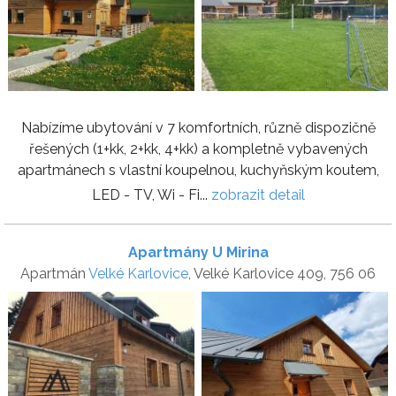
Nabízíme ubytování v 7 komfortních, různě dispozičně
řešených (1+kk, 2+kk, 4+kk) a kompletně vybavených
apartmánech s vlastní koupelnou, kuchyňským koutem,
LED - TV, Wi - Fi...
zobrazit detail
Apartmány U Mirina
Apartmán
Velké Karlovice
, Velké Karlovice 409, 756 06