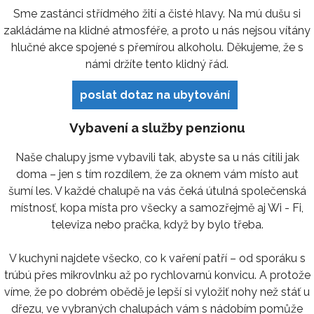
Sme zastánci střídmého žití a čisté hlavy. Na mú dušu si
zakládáme na klidné atmosféře, a proto u nás nejsou vítány
hlučné akce spojené s přemírou alkoholu. Děkujeme, že s
námi držíte tento klidný řád.
poslat dotaz na ubytování
Vybavení a služby penzionu
Naše chalupy jsme vybavili tak, abyste sa u nás cítili jak
doma – jen s tím rozdílem, že za oknem vám místo aut
šumí les. V každé chalupě na vás čeká útulná společenská
místnosť, kopa místa pro všecky a samozřejmě aj Wi - Fi,
televiza nebo pračka, když by bylo třeba.
V kuchyni najdete všecko, co k vaření patří – od sporáku s
trúbú přes mikrovlnku až po rychlovarnú konvicu. A protože
víme, že po dobrém obědě je lepší si vyložiť nohy než stáť u
dřezu, ve vybraných chalupách vám s nádobím pomůže