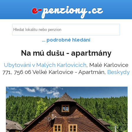
e-
penziony.cz
... podrobné hledání
Na mú dušu - apartmány
Ubytování v Malých Karlovicích
, Malé Karlovice
771, 756 06 Velké Karlovice - Apartmán,
Beskydy