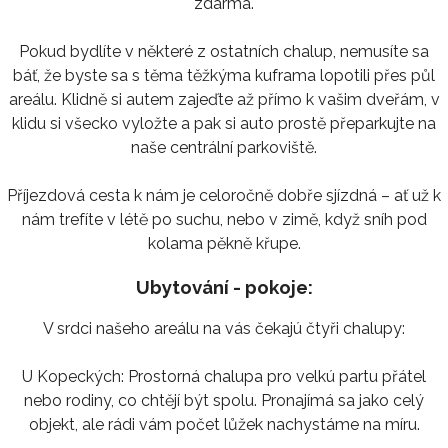
zdarma.
Pokud bydlíte v některé z ostatních chalup, nemusíte sa
báť, že byste sa s těma těžkýma kuframa lopotili přes půl
areálu. Klidně si autem zajeďte až přímo k vašim dveřám, v
klidu si všecko vyložte a pak si auto prostě přeparkujte na
naše centrální parkoviště.
Příjezdová cesta k nám je celoročně dobře sjízdná – ať už k
nám trefíte v létě po suchu, nebo v zimě, když sníh pod
kolama pěkně křupe.
Ubytování - pokoje:
V srdci našeho areálu na vás čekajú čtyři chalupy:
U Kopeckých: Prostorná chalupa pro velkú partu přátel
nebo rodiny, co chtějí být spolu. Pronajímá sa jako celý
objekt, ale rádi vám počet lůžek nachystáme na míru.