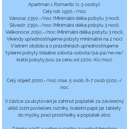
Apartmán 1 Romantic (1-3 osoby):
Celý rok: 1950,-/noc
Vánoce: 2350,-/noc (Minimální délka pobytu 3 noci).
Silvestr: 2350,-/noc (Minimální délka pobytu 3 noci).
Velikonoce: 2050,-/noc (Minimální délka pobytu 3 noci).
Víkendy upřednostňujeme pobyty minimálně na 2 noci
V letním období a o prázdninách upřednostňujeme
týdenní pobyty (ideálně sobota-sobota/pá-pá/ne-ne/
kratší pobyty jsou za cenu od 2200,-Kč/noc)
Celý objekt 5000,-/noc max. 5 osob, 6-7 osob 5100,-/
noc
V částce za ubytování je zahrnut poplatek za závěrečný
úklid, ložní povlečení, ručníky, toaletní papír, jar, tablety
do myčky, prací prostředky a poplatek obci.
Záloha: 100% z celkové částky za pobyt ihned po