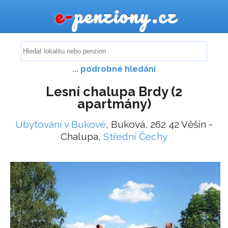
e-
penziony.cz
... podrobné hledání
Lesní chalupa Brdy (2
apartmány)
Ubytování v Bukové
, Buková, 262 42 Věšín -
Chalupa,
Střední Čechy