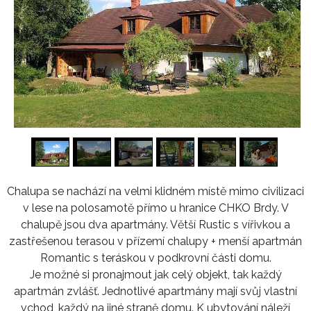
1
/
16
Chalupa se nachází na velmi klidném místě mimo civilizaci
v lese na polosamotě přímo u hranice CHKO Brdy. V
chalupě jsou dva apartmány. Větší Rustic s vířivkou a
zastřešenou terasou v přízemí chalupy + menší apartmán
Romantic s teráskou v podkrovní části domu.
Je možné si pronajmout jak celý objekt, tak každý
apartmán zvlášť. Jednotlivé apartmány mají svůj vlastní
vchod, každý na jiné straně domu. K ubytování náleží