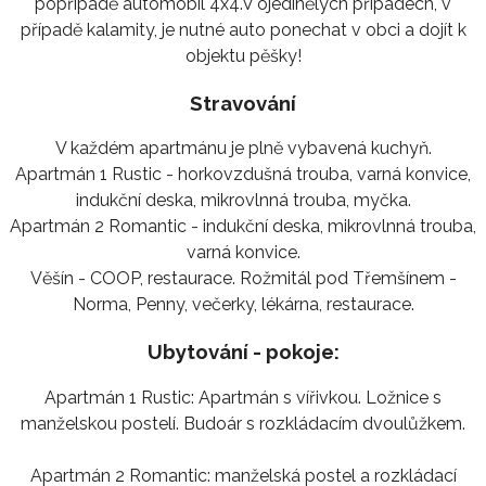
popřípadě automobil 4x4.V ojedinělých případech, v
případě kalamity, je nutné auto ponechat v obci a dojít k
objektu pěšky!
Stravování
V každém apartmánu je plně vybavená kuchyň.
Apartmán 1 Rustic - horkovzdušná trouba, varná konvice,
indukční deska, mikrovlnná trouba, myčka.
Apartmán 2 Romantic - indukční deska, mikrovlnná trouba,
varná konvice.
Věšín - COOP, restaurace. Rožmitál pod Třemšínem -
Norma, Penny, večerky, lékárna, restaurace.
Ubytování - pokoje:
Apartmán 1 Rustic: Apartmán s vířivkou. Ložnice s
manželskou postelí. Budoár s rozkládacím dvoulůžkem.
Apartmán 2 Romantic: manželská postel a rozkládací