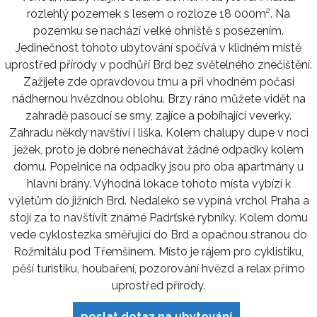
rozlehlý pozemek s lesem o rozloze 18 000m². Na
pozemku se nachází velké ohniště s posezením.
Jedinečnost tohoto ubytování spočívá v klidném místě
uprostřed přírody v podhůří Brd bez světelného znečištění.
Zažijete zde opravdovou tmu a při vhodném počasí
nádhernou hvězdnou oblohu. Brzy ráno můžete vidět na
zahradě pasoucí se srny, zajíce a pobíhající veverky.
Zahradu někdy navštíví i liška. Kolem chalupy dupe v noci
ježek, proto je dobré nenechávat žádné odpadky kolem
domu. Popelnice na odpadky jsou pro oba apartmány u
hlavní brány. Výhodná lokace tohoto místa vybízí k
výletům do jižních Brd. Nedaleko se vypíná vrchol Praha a
stojí za to navštívit známé Padrťské rybníky. Kolem domu
vede cyklostezka směřující do Brd a opačnou stranou do
Rožmitálu pod Třemšínem. Místo je rájem pro cyklistiku,
pěší turistiku, houbaření, pozorování hvězd a relax přímo
uprostřed přírody.
poslat dotaz na ubytování