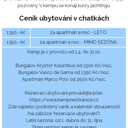
pozvolný. V kempu se konají kurzy jachtingu.
Ceník ubytování v chatkách
1350,- kč
za apartmán a noc - LÉTO
1350,- kč
za apartmán a noc - MIMO SEZÓNA
Kemp je v provozu od 1.4. do 31.10.
Bungalov Kryštof Kolumbus od 1500 Kč/noc.
Bungalov Vasco de Gama od 1350 Kč/noc.
Apartmán Marco Polo od 2500 Kč/noc.
Rezervaci ubytování provádějte přes:
https://www.kempnechranice.cz
Zde najdete i podrobný ceník a kalendář obsazenosti
(na záložce "rezervace ubytování").
Letní sezóna: od 1. dubna do 31. října
Zimní sezóna: kemp je zavřený