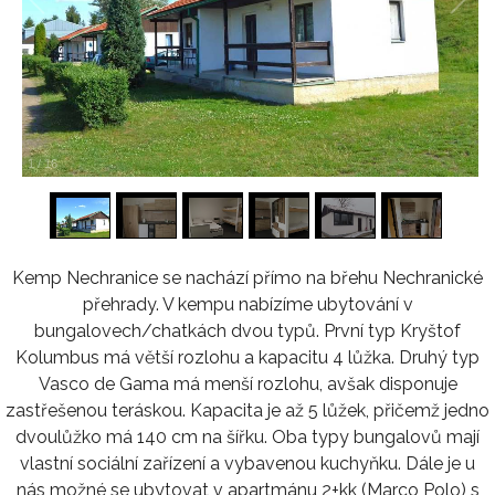
1
/
16
Kemp Nechranice se nachází přímo na břehu Nechranické
přehrady. V kempu nabízíme ubytování v
bungalovech/chatkách dvou typů. První typ Kryštof
Kolumbus má větší rozlohu a kapacitu 4 lůžka. Druhý typ
Vasco de Gama má menší rozlohu, avšak disponuje
zastřešenou teráskou. Kapacita je až 5 lůžek, přičemž jedno
dvoulůžko má 140 cm na šířku. Oba typy bungalovů mají
vlastní sociální zařízení a vybavenou kuchyňku. Dále je u
nás možné se ubytovat v apartmánu 2+kk (Marco Polo) s