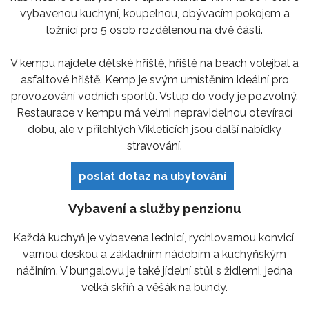
vybavenou kuchyní, koupelnou, obývacím pokojem a
ložnicí pro 5 osob rozdělenou na dvě části.
V kempu najdete dětské hřiště, hřiště na beach volejbal a
asfaltové hřiště. Kemp je svým umístěním ideální pro
provozování vodních sportů. Vstup do vody je pozvolný.
Restaurace v kempu má velmi nepravidelnou otevírací
dobu, ale v přilehlých Vikleticích jsou další nabídky
stravování.
poslat dotaz na ubytování
Vybavení a služby penzionu
Každá kuchyň je vybavena lednicí, rychlovarnou konvicí,
varnou deskou a základním nádobím a kuchyňským
náčiním. V bungalovu je také jídelní stůl s židlemi, jedna
velká skříň a věšák na bundy.