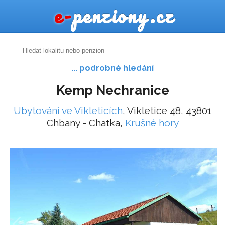
e-
penziony.cz
... podrobné hledání
Kemp Nechranice
Ubytování ve Vikleticích
, Vikletice 48, 43801
Chbany - Chatka,
Krušné hory