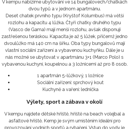
V kempu nabízíme ubytování ve 14 bungalovech/chatkách
dvou typů a v jednom apartmánu.
Deset chatek prvního typu (Kryštof Kolumbus) má větší
rozlohu a kapacitu 4 lůžka. Čtyři chatky druhého typu
(Vasco de Gama) mají menší rozlohu, avšak disponují
zastřešenou teráskou. Kapacita je až 5 lůžek, přičemž jedno
dvoulůžko má 140 cm na šířku. Oba typy bungalovů mají
vlastní sociální zařízení a vybavenou kuchyňku. Dále je u
nás možné se ubytovat v apartmánu 3+1 (Marco Polo) s
vybavenou kuchyní, koupelnou a 3 ložnicemi až pro 8 osob.
1 apartmán 5-lůžkový, 1 ložnice
Sociální zařízení:
sprchový kout
Kuchyně a vaření:
lednička
Výlety, sport a zábava v okolí
V kempu najdete dětské hřiště, hřiště na beach volejbal a
asfaltové hřiště. Kemp je svým umístěním ideální pro
provozování vodních sportů a rybaření. Vstup do vody je