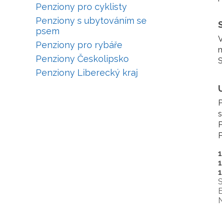
Penziony pro cyklisty
Penziony s ubytováním se
psem
V
Penziony pro rybáře
m
Penziony Českolipsko
S
Penziony Liberecký kraj
P
s
P
P
S
E
N