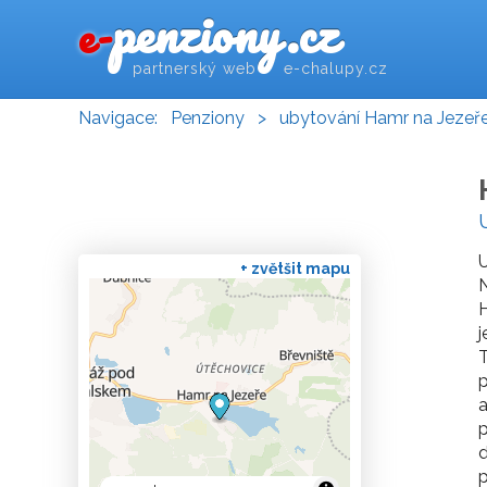
penziony.cz
e-
partnerský web e-chalupy.cz
Navigace:
Penziony
>
ubytování Hamr na Jezeř
U
+ zvětšit mapu
N
H
j
T
p
a
p
d
p