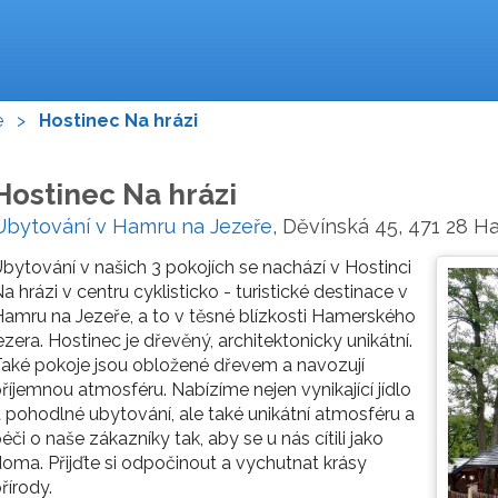
e
>
Hostinec Na hrázi
Hostinec Na hrázi
Ubytování v Hamru na Jezeře
, Děvínská 45, 471 28 H
bytování v našich 3 pokojích se nachází v Hostinci
a hrázi v centru cyklisticko - turistické destinace v
amru na Jezeře, a to v těsné blízkosti Hamerského
ezera. Hostinec je dřevěný, architektonicky unikátní.
aké pokoje jsou obložené dřevem a navozují
říjemnou atmosféru. Nabízíme nejen vynikající jídlo
 pohodlné ubytování, ale také unikátní atmosféru a
éči o naše zákazníky tak, aby se u nás cítili jako
oma. Přijďte si odpočinout a vychutnat krásy
řírody.