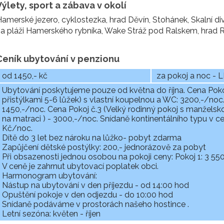
Výlety, sport a zábava v okolí
amerské jezero, cyklostezka, hrad Děvín, Stohánek, Skalní div
a pláži Hamerského rybníka, Wake Stráž pod Ralskem, hrad R
Ceník ubytování v penzionu
od 1450,- kč
za pokoj a noc -
Ubytování poskytujeme pouze od května do října. Cena Pokoj 
přistýlkami 5-6 lůžek) s vlastní koupelnou a WC: 3200,-/noc.
1450,-/noc. Cena Pokoj č.3 (Velký rodinný pokoj s manželsk
na matraci ) - 3000,-/noc. Snídaně kontinentálního typu v c
Kč/noc.
Dítě do 3 let bez nároku na lůžko- pobyt zdarma
Zapůjčení dětské postýlky: 200,- jednorázově za pobyt
Při obsazenosti jednou osobou na pokoji ceny: Pokoj 1: 3 55
V ceně je zahrnut ubytovací poplatek obci.
Harmonogram ubytování:
Nástup na ubytování v den příjezdu - od 14:00 hod
Opuštění pokoje v den odjezdu - do 10:00 hod
Snídaně podáváme v prostorách našeho hostince .
Letní sezóna: květen - říjen