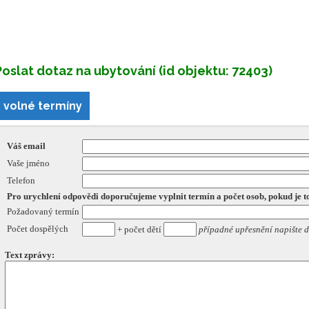
Poslat dotaz na ubytování (id objektu: 72403)
volné termíny