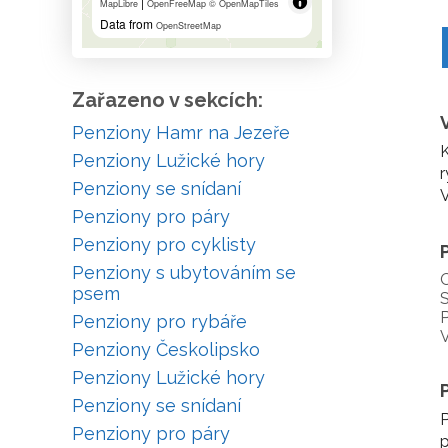
|
MapLibre
OpenFreeMap
© OpenMapTiles
Data from
OpenStreetMap
Zařazeno v sekcích:
Penziony Hamr na Jezeře
K
Penziony Lužické hory
r
Penziony se snídaní
V
Penziony pro páry
Penziony pro cyklisty
Penziony s ubytováním se
psem
S
P
Penziony pro rybáře
V
Penziony Českolipsko
Penziony Lužické hory
Penziony se snídaní
P
Penziony pro páry
p