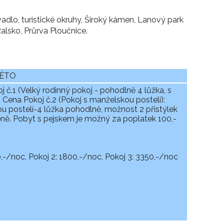
adlo, turistické okruhy, Široký kámen, Lanový park
alsko, Průrva Ploučnice.
 LÉTO
č.1 (Velký rodinný pokoj - pohodlně 4 lůžka, s
 Cena Pokoj č.2 (Pokoj s manželskou postelí):
ou postelí-4 lůžka pohodlně, možnost 2 přistýlek
eně. Pobyt s pejskem je možný za poplatek 100,-
0,-/noc, Pokoj 2: 1800,-/noc, Pokoj 3: 3350,-/noc