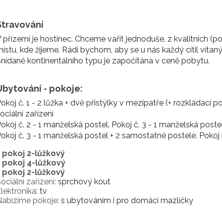
Stravování
 přízemí je hostinec. Chceme vařit jednoduše, z kvalitních (
ístu, kde žijeme. Rádi bychom, aby se u nás každý cítil vítaný 
nídaně kontinentálního typu je započítána v ceně pobytu.
Ubytování - pokoje:
okoj č. 1 - 2 lůžka + dvě přistýlky v mezipatře (+ rozkládací 
ociální zařízení
okoj č. 2 - 1 manželská postel. Pokoj č. 3 - 1 manželská poste
okoj č. 3 - 1 manželská postel + 2 samostatné postele. Pok
1 pokoj 2-lůžkový
1 pokoj 4-lůžkový
1 pokoj 2-lůžkový
ociální zařízení:
sprchový kout
lektronika:
tv
abízíme pokoje:
s ubytováním i pro domácí mazlíčky