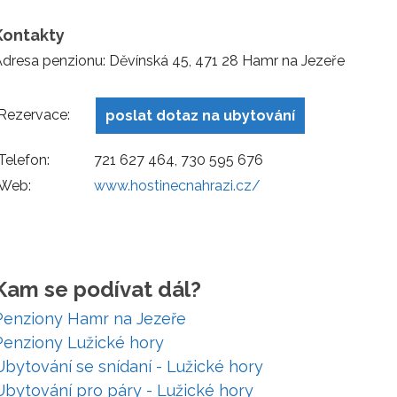
Kontakty
dresa penzionu: Děvínská 45, 471 28 Hamr na Jezeře
Rezervace:
poslat dotaz na ubytování
Telefon:
721 627 464, 730 595 676
Web:
www.hostinecnahrazi.cz/
Kam se podívat dál?
Penziony Hamr na Jezeře
Penziony Lužické hory
Ubytování se snídaní - Lužické hory
Ubytování pro páry - Lužické hory