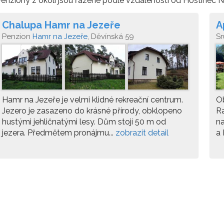
enziony z okolí jsou řazené podle vzdálenosti od Hostinec Na
Chalupa Hamr na Jezeře
A
Penzion
Hamr na Jezeře
, Děvínská 59
S
Je
Hamr na Jezeře je velmi klidné rekreační centrum.
Ob
Jezero je zasazeno do krásné přírody, obklopeno
Ra
hustými jehličnatými lesy. Dům stojí 50 m od
na
jezera. Předmětem pronájmu...
zobrazit detail
a 