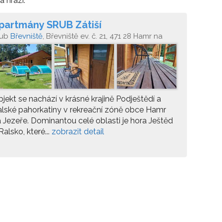
 hrázi.
partmány SRUB Zátiší
rub
Břevniště
, Břevniště ev. č. 21, 471 28 Hamr na
zeře
jekt se nachází v krásné krajině Podještědí a
lské pahorkatiny v rekreační zóně obce Hamr
 Jezeře. Dominantou celé oblasti je hora Ještěd
Ralsko, které...
zobrazit detail