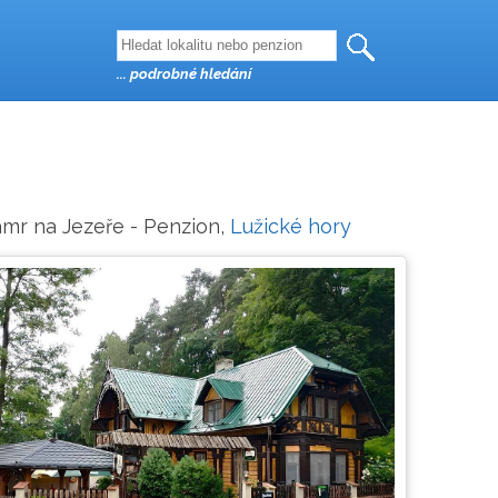
... podrobné hledání
amr na Jezeře - Penzion,
Lužické hory