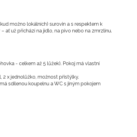
pokud možno lokálních) surovin a s respektem k
– ať už přichází na jídlo, na pivo nebo na zmrzlinu.
pohovka - celkem až 5 lůžek). Pokoj má vlastní
l, 2 x jednolůžko, možnost přistýlky.
oj má sdílenou koupelnu a WC s jiným pokojem