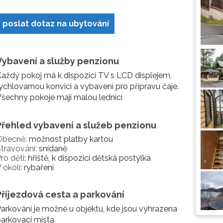
poslat dotaz na ubytování
Vybavení a služby penzionu
aždý pokoj má k dispozici TV s LCD displejem,
ychlovarnou konvici a vybavení pro přípravu čaje.
šechny pokoje mají malou lednici
Přehled vybavení a služeb penzionu
Obecně:
možnost platby kartou
travování:
snídaně
ro děti:
hřiště, k dispozici dětská postýlka
 okolí:
rybaření
Příjezdová cesta a parkování
arkování je možné u objektu, kde jsou vyhrazena
arkovací místa.