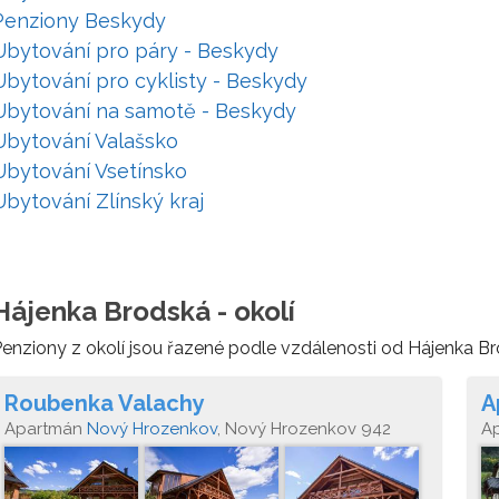
Penziony Beskydy
Ubytování pro páry - Beskydy
Ubytování pro cyklisty - Beskydy
Ubytování na samotě - Beskydy
Ubytování Valašsko
Ubytování Vsetínsko
Ubytování Zlínský kraj
Hájenka Brodská - okolí
enziony z okolí jsou řazené podle vzdálenosti od Hájenka Br
Roubenka Valachy
A
Apartmán
Nový Hrozenkov
, Nový Hrozenkov 942
A
H