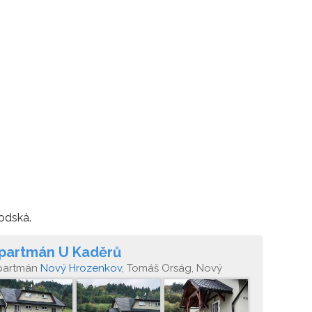
odská.
partmán U Kaděrů
partmán
Nový Hrozenkov
, Tomáš Orság, Nový
rozenkov 903