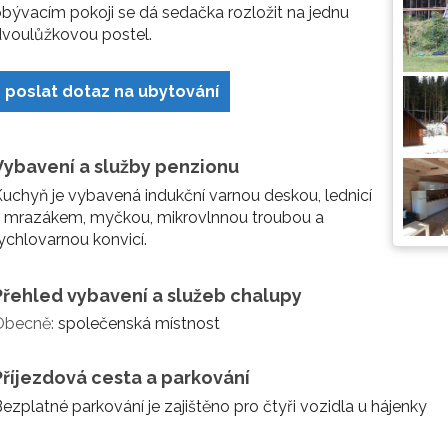
bývacím pokoji se dá sedačka rozložit na jednu
voulůžkovou postel.
poslat dotaz na ubytování
Vybavení a služby penzionu
uchyň je vybavená indukční varnou deskou, lednicí
s mrazákem, myčkou, mikrovlnnou troubou a
ychlovarnou konvicí.
Přehled vybavení a služeb chalupy
Obecně:
společenská místnost
Příjezdová cesta a parkování
ezplatné parkování je zajištěno pro čtyři vozidla u hájenky