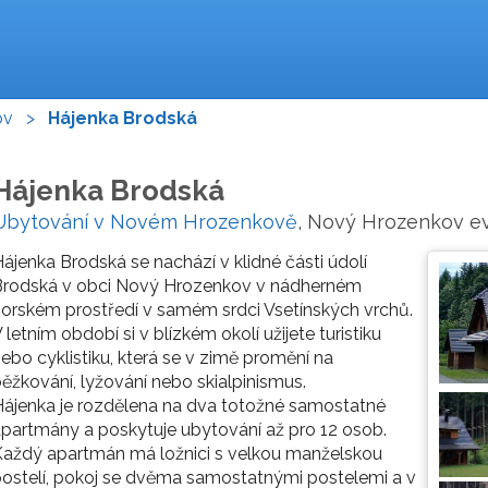
ov
>
Hájenka Brodská
Hájenka Brodská
Ubytování v Novém Hrozenkově
, Nový Hrozenkov ev.
ájenka Brodská se nachází v klidné části údolí
Brodská v obci Nový Hrozenkov v nádherném
orském prostředí v samém srdci Vsetínských vrchů.
 letním období si v blízkém okolí užijete turistiku
ebo cyklistiku, která se v zimě promění na
ěžkování, lyžování nebo skialpinismus.
ájenka je rozdělena na dva totožné samostatné
partmány a poskytuje ubytování až pro 12 osob.
aždý apartmán má ložnici s velkou manželskou
ostelí, pokoj se dvěma samostatnými postelemi a v