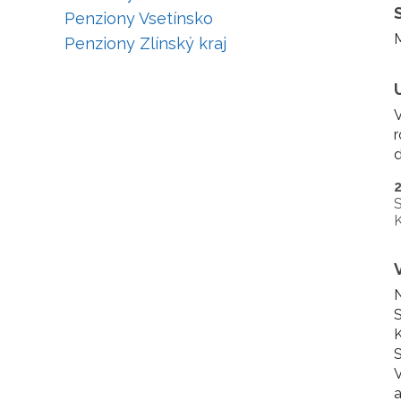
Penziony Vsetínsko
M
Penziony Zlínský kraj
V
r
S
K
N
K
S
V
a