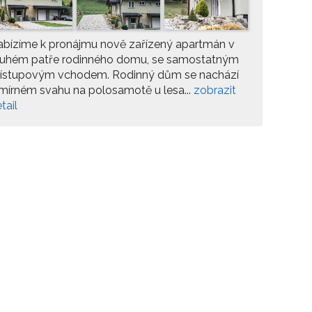
abízíme k pronájmu nově zařízený apartmán v
ruhém patře rodinného domu, se samostatným
řístupovým vchodem. Rodinný dům se nachází
mírném svahu na polosamotě u lesa...
zobrazit
tail