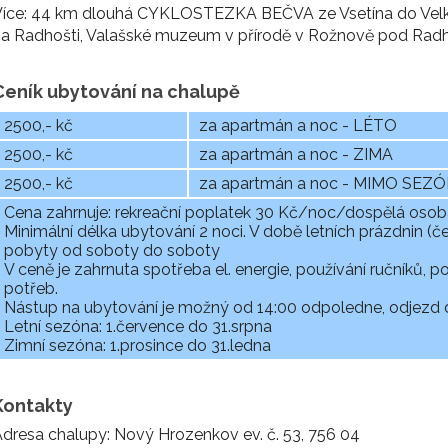
íce: 44 km dlouhá CYKLOSTEZKA BEČVA ze Vsetína do Velkých
a Radhošti, Valašské muzeum v přírodě v Rožnově pod Radh
Ceník ubytování na chalupě
2500,- kč
za apartmán a noc - LÉTO
2500,- kč
za apartmán a noc - ZIMA
2500,- kč
za apartmán a noc - MIMO SEZ
Cena zahrnuje: rekreační poplatek 30 Kč/noc/dospělá oso
Minimální délka ubytování 2 noci. V době letních prázdnin (
pobyty od soboty do soboty
V ceně je zahrnuta spotřeba el. energie, používání ručníků, p
potřeb.
Nástup na ubytování je možný od 14:00 odpoledne, odjezd 
Letní sezóna: 1.července do 31.srpna
Zimní sezóna: 1.prosince do 31.ledna
Kontakty
dresa chalupy: Nový Hrozenkov ev. č. 53, 756 04