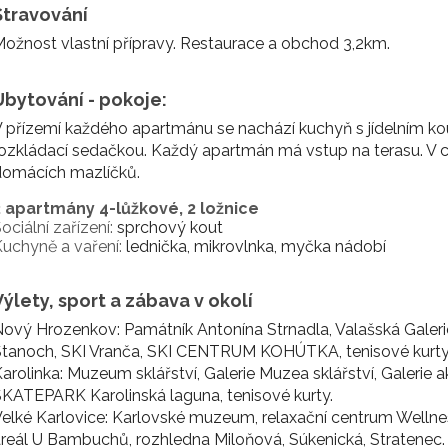
Stravování
ožnost vlastní přípravy. Restaurace a obchod 3,2km.
Ubytování - pokoje:
 přízemí každého apartmánu se nachází kuchyň s jídelním kou
ozkládací sedačkou. Každý apartmán má vstup na terasu. V c
domácích mazlíčků.
2 apartmány 4-lůžkové, 2 ložnice
ociální zařízení:
sprchový kout
uchyně a vaření:
lednička, mikrovlnka, myčka nádobí
Výlety, sport a zábava v okolí
ový Hrozenkov: Památník Antonína Strnadla, Valašská Galeri
Stanoch, SKI Vranča, SKI CENTRUM KOHÚTKA, tenisové kurty
arolinka: Muzeum sklářství, Galerie Muzea sklářství, Galerie a
KATEPARK Karolinská laguna, tenisové kurty.
elké Karlovice: Karlovské muzeum, relaxační centrum Wellnes
reál U Bambuchů, rozhledna Miloňová, Súkenická, Stratenec.