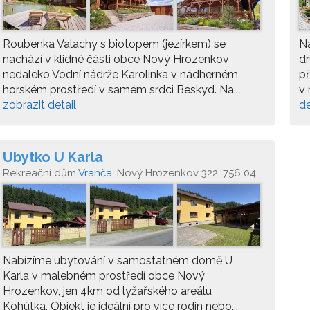
Roubenka Valachy s biotopem (jezírkem) se
N
nachází v klidné části obce Nový Hrozenkov
d
nedaleko Vodní nádrže Karolinka v nádherném
p
horském prostředí v samém srdci Beskyd. Na...
v 
zobrazit detail
de
Ubytko U Karla
Rekreační dům
Vranča
, Nový Hrozenkov 322, 756 04
Nabízíme ubytování v samostatném domě U
Karla v malebném prostředí obce Nový
Hrozenkov, jen 4km od lyžařského areálu
Kohútka. Objekt je ideální pro více rodin nebo...