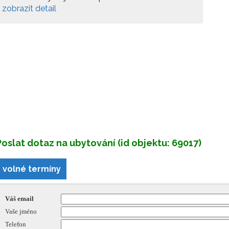
zobrazit detail
Poslat dotaz na ubytování (id objektu: 69017)
volné termíny