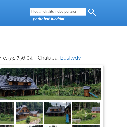
... podrobné hledání
 č. 53, 756 04 - Chalupa,
Beskydy