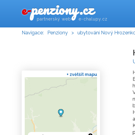
penziony.cz
e-
partnerský web e-chalupy.cz
Navigace:
Penziony
>
ubytování Nový Hrozenk
H
+ zvětšit mapu
h
V
n
b
H
a
K
p