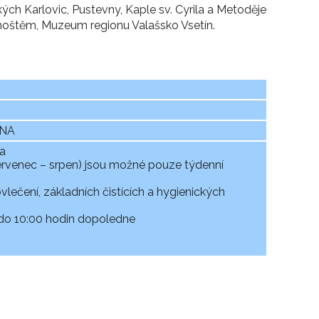
 Karlovic, Pustevny, Kaple sv. Cyrila a Metoděje
oštěm, Muzeum regionu Valašsko Vsetín.
ÓNA
ba
červenec – srpen) jsou možné pouze týdenní
ovlečení, základních čistících a hygienických
do 10:00 hodin dopoledne