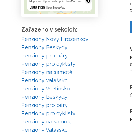
|
MapLibre
OpenFreeMap
© OpenMapTiles
o
Data from
OpenStreetMap
d
Zařazeno v sekcích:
Penziony Nový Hrozenkov
Penziony Beskydy
Penziony pro páry
K
Penziony pro cyklisty
r
Penziony na samotě
Penziony Valašsko
Penziony Vsetínsko
Penziony Beskydy
Penziony pro páry
Penziony pro cyklisty
B
Penziony na samotě
Penziony Valašsko