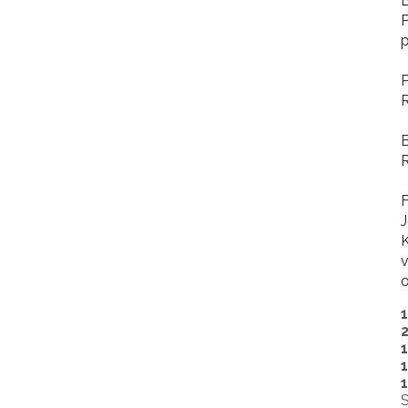
P
p
R
R
J
K
v
o
S