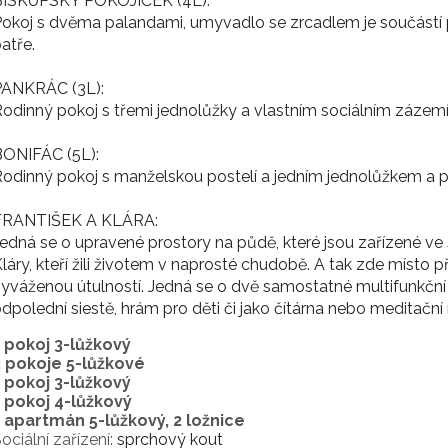
BISKUPSKÝ POKOJÍČEK (4L):
okoj s dvěma palandami, umyvadlo se zrcadlem je součástí po
atře.
PANKRÁC (3L):
odinný pokoj s třemi jednolůžky a vlastním sociálním zázem
BONIFÁC (5L):
odinný pokoj s manželskou postelí a jedním jednolůžkem a 
FRANTIŠEK A KLÁRA:
edná se o upravené prostory na půdě, které jsou zařízené ve
láry, kteří žili životem v naprosté chudobě. A tak zde místo
yváženou útulností. Jedná se o dvě samostatné multifunkční mí
dpolední siestě, hrám pro děti či jako čítárna nebo meditační
1 pokoj 3-lůžkový
2 pokoje 5-lůžkové
1 pokoj 3-lůžkový
1 pokoj 4-lůžkový
1 apartmán 5-lůžkový, 2 ložnice
ociální zařízení:
sprchový kout