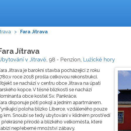
ítrava
>
Fara Jítrava
Fara Jítrava
Ubytování v Jítravě
, 98 - Penzion,
Lužické hory
ara Jítrava je barokní stavba pocházející z roku
780,v roce 2018 prošla celkovou rekonstrukci.
bjekt se nachází v centru obce Jítrava na úpatí
arského kopce. V těsné blízkosti se nachází
ominanta obce kostel Sv. Pankráce.
ara disponuje pěti pokoji a jedním apartmánem.
ynikající poloha blízko Liberce, vzdáleného pouze
9 km. Snoubí se tedy ubytování v klidném prostředí
 překrásné přírodě a blízkého velkoměsta, které
abízí nepřeberné množství zábavy.