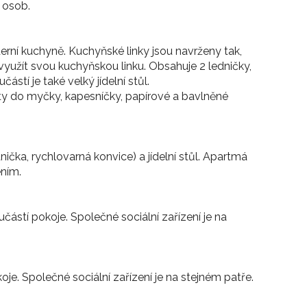
0 osob.
ní kuchyně. Kuchyňské linky jsou navrženy tak,
využít svou kuchyňskou linku. Obsahuje 2 ledničky,
ástí je také velký jídelní stůl.
ety do myčky, kapesníčky, papírové a bavlněné
čka, rychlovarná konvice) a jídelní stůl. Apartmá
ením.
ástí pokoje. Společné sociální zařízení je na
je. Společné sociální zařízení je na stejném patře.