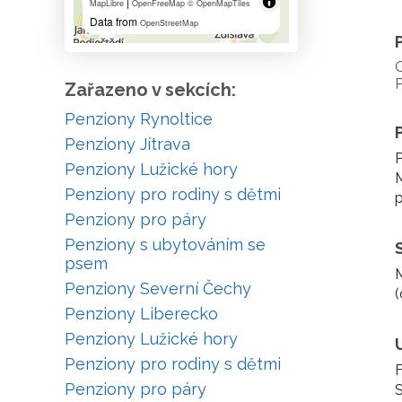
|
MapLibre
OpenFreeMap
© OpenMapTiles
Data from
OpenStreetMap
P
Zařazeno v sekcích:
Penziony Rynoltice
Penziony Jítrava
P
Penziony Lužické hory
Penziony pro rodiny s dětmi
p
Penziony pro páry
Penziony s ubytováním se
psem
M
Penziony Severní Čechy
(
Penziony Liberecko
Penziony Lužické hory
Penziony pro rodiny s dětmi
Penziony pro páry
S