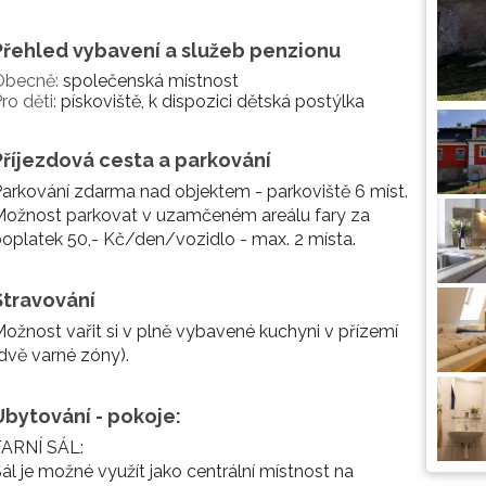
Přehled vybavení a služeb penzionu
Obecně:
společenská místnost
ro děti:
pískoviště, k dispozici dětská postýlka
Příjezdová cesta a parkování
arkování zdarma nad objektem - parkoviště 6 míst.
Možnost parkovat v uzamčeném areálu fary za
oplatek 50,- Kč/den/vozidlo - max. 2 místa.
Stravování
ožnost vařit si v plně vybavené kuchyni v přízemí
dvě varné zóny).
Ubytování - pokoje:
FARNÍ SÁL:
ál je možné využít jako centrální místnost na