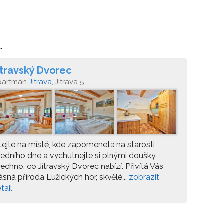
.
ítravský Dvorec
partmán
Jítrava
, Jítrava 5
tejte na místě, kde zapomenete na starosti
edního dne a vychutnejte si plnými doušky
echno, co Jítravský Dvorec nabízí. Přivítá Vás
ásná příroda Lužických hor, skvělé...
zobrazit
tail