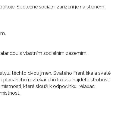
koje. Společné sociální zařízení je na stejném
ím.
palandou s vlastním sociálním zázemím.
 stylu těchto dvou jmen. Svatého Františka a svaté
 přeplácaného roztěkaného luxusu najdete strohost
stnosti, které slouží k odpočinku, relaxaci,
 místnost.