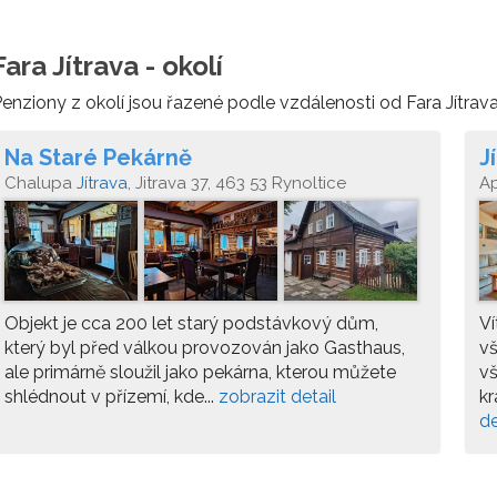
Fara Jítrava - okolí
enziony z okolí jsou řazené podle vzdálenosti od Fara Jítrava
Na Staré Pekárně
J
Chalupa
Jítrava
, Jitrava 37, 463 53 Rynoltice
A
Objekt je cca 200 let starý podstávkový dům,
Ví
který byl před válkou provozován jako Gasthaus,
vš
ale primárně sloužil jako pekárna, kterou můžete
vš
shlédnout v přízemí, kde...
zobrazit detail
kr
de