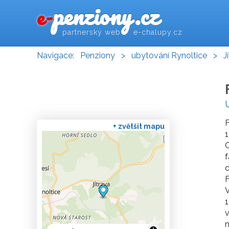
penziony.cz
e-
partnerský web e-chalupy.cz
Navigace:
Penziony
>
ubytování Rynoltice
>
J
F
+ zvětšit mapu
1
O
f
d
F
V
1
v
n