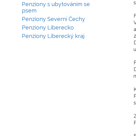
s
Penziony s ubytováním se
psem
Penziony Severní Čechy
V
Penziony Liberecko
a
Penziony Liberecký kraj
2
D
u
D
m
P
s
P