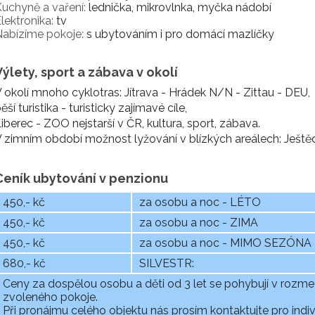
uchyně a vaření:
lednička, mikrovlnka, myčka nádobí
lektronika:
tv
abízíme pokoje:
s ubytováním i pro domácí mazlíčky
Výlety, sport a zábava v okolí
 okolí mnoho cyklotras: Jítrava - Hrádek N/N - Zittau - DEU,
ěší turistika - turisticky zajímavé cíle,
iberec - ZOO nejstarší v ČR, kultura, sport, zábava.
 zimním období možnost lyžování v blízkých areálech: Ještěd
Ceník ubytování v penzionu
450,- kč
za osobu a noc - LÉTO
450,- kč
za osobu a noc - ZIMA
450,- kč
za osobu a noc - MIMO SEZÓNA
680,- kč
SILVESTR:
Ceny za dospělou osobu a děti od 3 let se pohybují v rozmezí
zvoleného pokoje.
Při pronájmu celého objektu nás prosím kontaktujte pro indivi