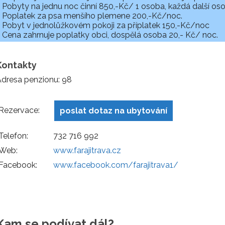
Pobyty na jednu noc činní 850,-Kč/ 1 osoba, každá další os
Poplatek za psa menšího plemene 200,-Kč/noc.
Pobyt v jednolůžkovém pokoji za příplatek 150,-Kč/noc
Cena zahrnuje poplatky obci, dospělá osoba 20,- Kč/ noc.
Kontakty
dresa penzionu: 98
Rezervace:
poslat dotaz na ubytování
Telefon:
732 716 992
Web:
www.farajitrava.cz
Facebook:
www.facebook.com/farajitrava1/
Kam se podívat dál?