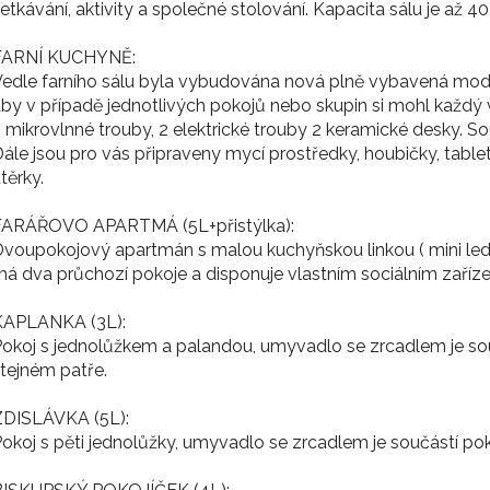
etkávání, aktivity a společné stolování. Kapacita sálu je až 4
FARNÍ KUCHYNĚ:
edle farního sálu byla vybudována nová plně vybavená moder
by v případě jednotlivých pokojů nebo skupin si mohl každý 
 mikrovlnné trouby, 2 elektrické trouby 2 keramické desky. Souč
ále jsou pro vás připraveny mycí prostředky, houbičky, tabl
těrky.
FARÁŘOVO APARTMÁ (5L+přistýlka):
voupokojový apartmán s malou kuchyňskou linkou ( mini ledni
á dva průchozí pokoje a disponuje vlastním sociálním zaříz
KAPLANKA (3L):
okoj s jednolůžkem a palandou, umyvadlo se zrcadlem je souč
tejném patře.
ZDISLÁVKA (5L):
okoj s pěti jednolůžky, umyvadlo se zrcadlem je součástí poko