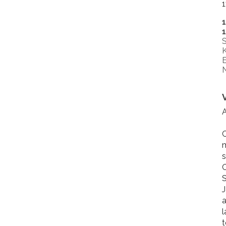
1
S
K
E
N
A
C
m
s
C
S
J
a
l
t