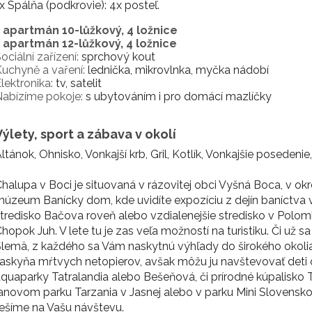
x Spálňa (podkrovie): 4x posteľ.
1 apartmán 10-lůžkový, 4 ložnice
1 apartmán 12-lůžkový, 4 ložnice
ociální zařízení:
sprchový kout
uchyně a vaření:
lednička, mikrovlnka, myčka nádobí
lektronika:
tv, satelit
abízíme pokoje:
s ubytováním i pro domácí mazlíčky
Výlety, sport a zábava v okolí
ltánok, Ohnisko, Vonkajší krb, Gril, Kotlík, Vonkajšie poseden
halupa v Boci je situovaná v rázovitej obci Vyšná Boca, v ok
úzeum Banícky dom, kde uvidíte expozíciu z dejín baníctva v
tredisko Bačova roveň alebo vzdialenejšie stredisko v Polomk
hopok Juh. V lete tu je zas veľa možností na turistiku. Či už
lemä, z každého sa Vám naskytnú výhľady do širokého okolia.
askyňa mŕtvych netopierov, avšak môžu ju navštevovať deti od
quaparky Tatralandia alebo Bešeňová, či prírodné kúpalisko T
anovom parku Tarzania v Jasnej alebo v parku Mini Slovensk
ešíme na Vašu návštevu.