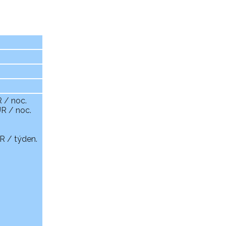
 / noc.
UR / noc.
R / týden.