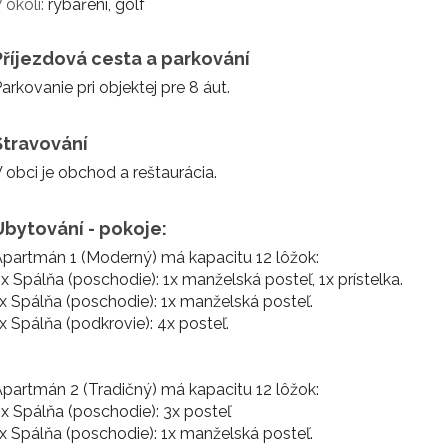
 okolí:
rybaření, golf
Příjezdová cesta a parkování
arkovanie pri objektej pre 8 áut.
Stravování
 obci je obchod a reštaurácia.
Ubytování - pokoje:
partmán 1 (Moderný) má kapacitu 12 lôžok:
x Spálňa (poschodie): 1x manželská posteľ, 1x prístelka.
x Spálňa (poschodie): 1x manželská posteľ.
x Spálňa (podkrovie): 4x posteľ.
partmán 2 (Tradičný) má kapacitu 12 lôžok:
x Spálňa (poschodie): 3x posteľ
x Spálňa (poschodie): 1x manželská posteľ.