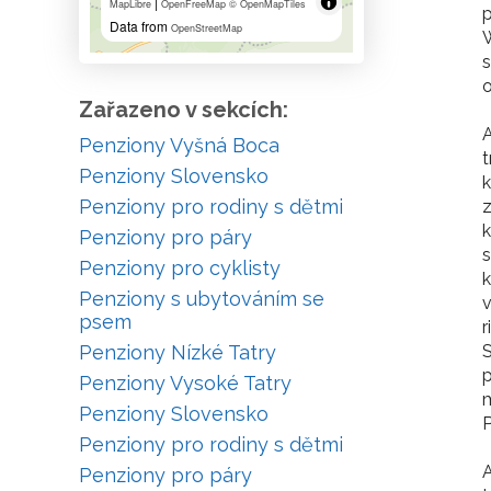
|
MapLibre
OpenFreeMap
© OpenMapTiles
p
Data from
OpenStreetMap
W
s
o
Zařazeno v sekcích:
A
Penziony Vyšná Boca
t
Penziony Slovensko
k
Penziony pro rodiny s dětmi
k
Penziony pro páry
Penziony pro cyklisty
k
Penziony s ubytováním se
v
psem
r
Penziony Nízké Tatry
S
p
Penziony Vysoké Tatry
m
Penziony Slovensko
P
Penziony pro rodiny s dětmi
A
Penziony pro páry