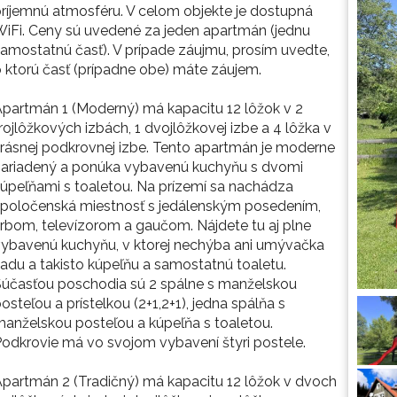
ríjemnú atmosféru. V celom objekte je dostupná
iFi. Ceny sú uvedené za jeden apartmán (jednu
amostatnú časť). V prípade záujmu, prosím uvedte,
 ktorú časť (prípadne obe) máte záujem.
partmán 1 (Moderný) má kapacitu 12 lôžok v 2
rojlôžkových izbách, 1 dvojlôžkovej izbe a 4 lôžka v
rásnej podkrovnej izbe. Tento apartmán je moderne
zariadený a ponúka vybavenú kuchyňu s dvomi
úpeľňami s toaletou. Na prízemí sa nachádza
spoločenská miestnosť s jedálenským posedením,
rbom, televízorom a gaučom. Nájdete tu aj plne
ybavenú kuchyňu, v ktorej nechýba ani umývačka
iadu a takisto kúpeľňu a samostatnú toaletu.
účasťou poschodia sú 2 spálne s manželskou
osteľou a prístelkou (2+1,2+1), jedna spálňa s
anželskou posteľou a kúpeľňa s toaletou.
odkrovie má vo svojom vybavení štyri postele.
partmán 2 (Tradičný) má kapacitu 12 lôžok v dvoch