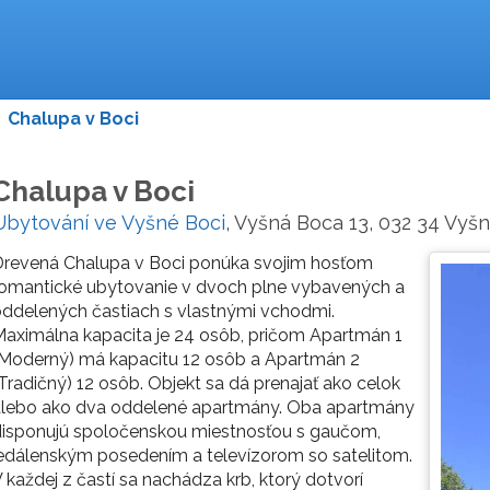
>
Chalupa v Boci
Chalupa v Boci
Ubytování ve Vyšné Boci
, Vyšná Boca 13, 032 34 Vyš
Drevená Chalupa v Boci ponúka svojim hosťom
romantické ubytovanie v dvoch plne vybavených a
ddelených častiach s vlastnými vchodmi.
aximálna kapacita je 24 osôb, pričom Apartmán 1
(Moderný) má kapacitu 12 osôb a Apartmán 2
Tradičný) 12 osôb. Objekt sa dá prenajať ako celok
alebo ako dva oddelené apartmány. Oba apartmány
disponujú spoločenskou miestnosťou s gaučom,
edálenským posedením a televízorom so satelitom.
 každej z častí sa nachádza krb, ktorý dotvorí