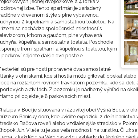
rojlôžkových, jednej dvojlôžkovej a 4 lôžka v
odkrovnej izbe. Tento apartmán je zariadený
radične v drevenom štýle s plne vybavenou
uchyňou, 2 kúpeľňami a samostatnou toaletou. Na
rízemí sa nachádza spoločenská miestnosť s
televízorom, krbom a gaučom, plne vybavená
uchyňa, kúpeľňa a samostatná toaleta. Poschodie
isponuje tromi spálňami a kúpeľňou s toaletou, kým
 podkroví nájdete ďalšie dve postele.
 exteriéri sú pre hostí pripravené dva samostatné
ltánky s ohniskami, kde si hostia môžu grilovať, opekať alebo u
bce na rozľahlom rovnom trávnatom pozemku, kde sa deti, al
portových aktivitách. Z pozemku je nádherný výhľad na okolit
riamo pri objekte je 8 parkovacích miest.
halupa v Boci je situovaná v rázovitej obci Vyšná Boca, v ok
úzeum Banícky dom, kde uvidíte expozíciu z dejín baníctva v
tredisko Bačova roveň alebo vzdialenejšie stredisko v Polomk
hopok Juh. V lete tu je zas veľa možností na turistiku. Či už
lemä, z každého sa Vám naskytnú výhľady do širokého okolia.