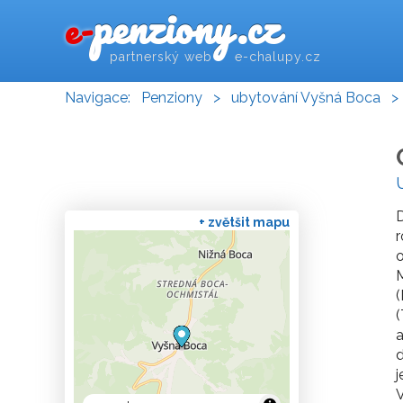
penziony.cz
e-
partnerský web e-chalupy.cz
Navigace:
Penziony
>
ubytování Vyšná Boca
+ zvětšit mapu
o
M
(
j
V