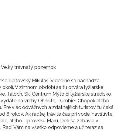
ie, Velký trávnatý pozemok
rese Liptovský Mikuláš. V dedine sa nachádza
 okolí. V zimnom období sa tu otvára lyžiarske
e, Táloch, Ski Centrum Mýto či lyžiarske stredisko
 sa vydáte na vrchy Ohnište, Ďumbier, Chopok alebo
 Pre viac odvážnych a zdatnejších turistov tu čaká
 6 rokov. Ak radšej trávite čas pri vode, navštívte
ále, alebo Liptovskú Maru. Deti sa zabavia v
o. Radi Vám na všetko odpovieme a už teraz sa