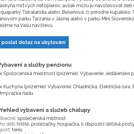
askyňa mŕtvych netopierov, avšak môžu ju navštevovať deti od
quaparky Tatralandia alebo Bešeňová, či prírodné kúpalisko T
anovom parku Tarzania v Jasnej alebo v parku Mini Slovensk
ešíme na Vašu návštevu.
poslat dotaz na ubytování
Vybavení a služby penzionu
x Spoločenská miestnosť (prízemie). Vybavenie: Jedálenské pos
x Kuchyňa (prízemie). Vybavenie: Chladnička, Elektrická rúra,
Umývačka riadu
Přehled vybavení a služeb chalupy
Obecně:
společenská místnost
ro děti:
hřiště, prolézačky, houpačka, k dispozici dětská post
port:
tenis