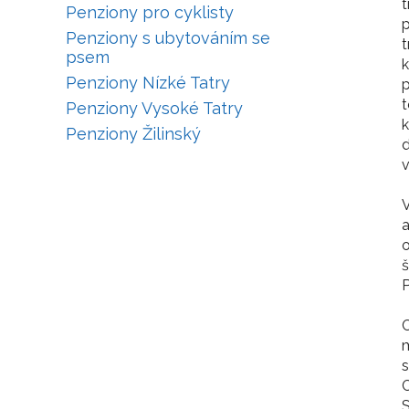
t
Penziony pro cyklisty
p
Penziony s ubytováním se
t
psem
k
Penziony Nízké Tatry
p
Penziony Vysoké Tatry
k
Penziony Žilinský
d
v
V
a
o
š
P
C
m
s
C
S