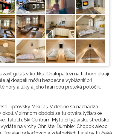
variť guláš v kotlíku. Chalupa leží na tichom okraji
e aj dospelí môžu bezpečne vyblázniť pri
é hory a lúky a jeho hranicou preteká potôčik.
rese Liptovský Mikuláš. V dedine sa nachádza
 okolí. V zimnom období sa tu otvára lyžiarske
e, Táloch, Ski Centrum Mýto či lyžiarske stredisko
 sa vydáte na vrchy Ohnište, Ďumbier, Chopok alebo
 Pre viac odvážnych a zdatnejších turistov tu čaká