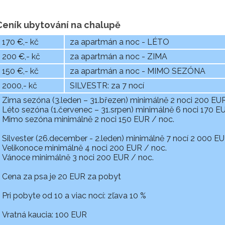
Ceník ubytování na chalupě
170 €,- kč
za apartmán a noc - LÉTO
200 €,- kč
za apartmán a noc - ZIMA
150 €,- kč
za apartmán a noc - MIMO SEZÓNA
2000,- kč
SILVESTR: za 7 nocí
Zima sezóna (3.leden – 31.březen) minimálně 2 noci 200 EUR
Léto sezóna (1.červenec – 31.srpen) minimálně 6 noci 170 E
Mimo sezóna minimálně 2 noci 150 EUR / noc.
Silvester (26.december - 2.leden) minimálně 7 nocí 2 000 EU
Velikonoce minimálně 4 noci 200 EUR / noc.
Vánoce minimálně 3 noci 200 EUR / noc.
Cena za psa je 20 EUR za pobyt
Pri pobyte od 10 a viac nocí: zľava 10 %
Vratná kaucia: 100 EUR