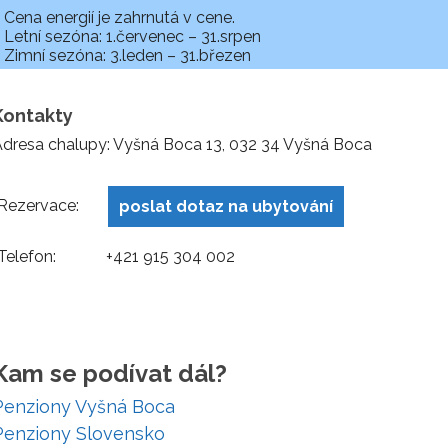
Cena energií je zahrnutá v cene.
Letní sezóna: 1.červenec – 31.srpen
Zimní sezóna: 3.leden – 31.březen
Kontakty
dresa chalupy: Vyšná Boca 13, 032 34 Vyšná Boca
Rezervace:
poslat dotaz na ubytování
Telefon:
+421 915 304 002
Kam se podívat dál?
Penziony Vyšná Boca
Penziony Slovensko