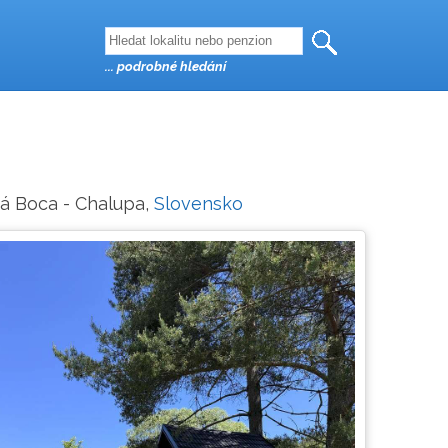
... podrobné hledání
ná Boca - Chalupa,
Slovensko