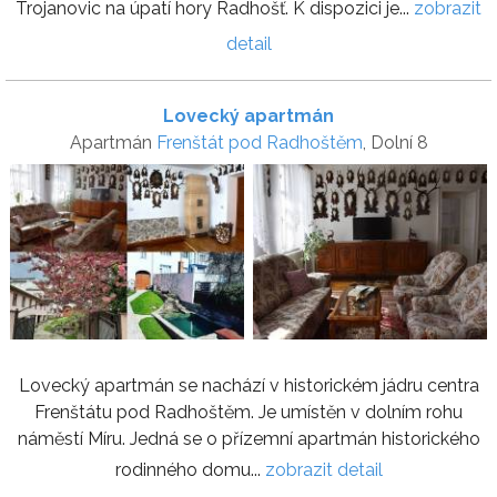
Trojanovic na úpatí hory Radhošť. K dispozici je...
zobrazit
detail
Lovecký apartmán
Apartmán
Frenštát pod Radhoštěm
, Dolní 8
Lovecký apartmán se nachází v historickém jádru centra
Frenštátu pod Radhoštěm. Je umístěn v dolním rohu
náměstí Míru. Jedná se o přízemní apartmán historického
rodinného domu...
zobrazit detail