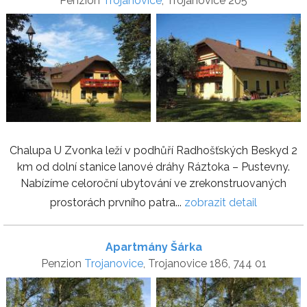
Penzion
Trojanovice
, Trojanovice 205
Chalupa U Zvonka leží v podhůří Radhošťských Beskyd 2
km od dolní stanice lanové dráhy Ráztoka – Pustevny.
Nabízíme celoroční ubytování ve zrekonstruovaných
prostorách prvního patra...
zobrazit detail
Apartmány Šárka
Penzion
Trojanovice
, Trojanovice 186, 744 01