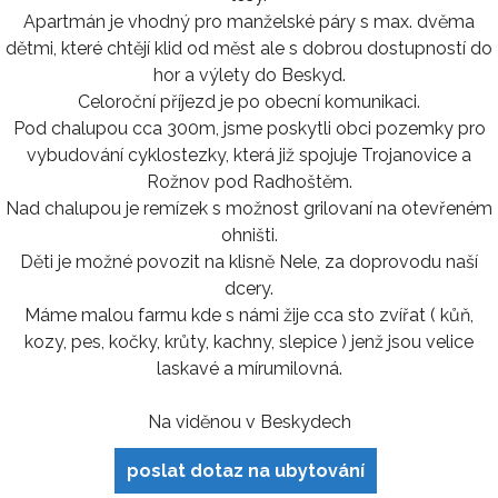
Apartmán je vhodný pro manželské páry s max. dvěma
dětmi, které chtějí klid od měst ale s dobrou dostupností do
hor a výlety do Beskyd.
Celoroční příjezd je po obecní komunikaci.
Pod chalupou cca 300m, jsme poskytli obci pozemky pro
vybudování cyklostezky, která již spojuje Trojanovice a
Rožnov pod Radhoštěm.
Nad chalupou je remízek s možnost grilovaní na otevřeném
ohništi.
Děti je možné povozit na klisně Nele, za doprovodu naší
dcery.
Máme malou farmu kde s námi žije cca sto zvířat ( kůň,
kozy, pes, kočky, krůty, kachny, slepice ) jenž jsou velice
laskavé a mírumilovná.
Na viděnou v Beskydech
poslat dotaz na ubytování