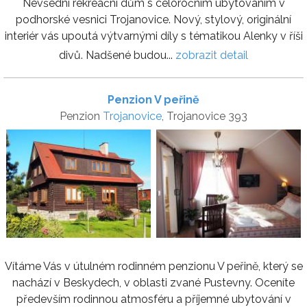
Nevšední rekreační dům s celoročním ubytováním v
podhorské vesnici Trojanovice. Nový, stylový, originální
interiér vás upoutá výtvarnými díly s tématikou Alenky v říši
divů. Nadšené budou...
zobrazit detail
Penzion V peřině
Penzion
Trojanovice
, Trojanovice 393
Vítáme Vás v útulném rodinném penzionu V peřině, který se
nachází v Beskydech, v oblasti zvané Pustevny. Oceníte
především rodinnou atmosféru a příjemné ubytování v