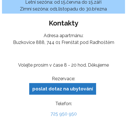
Letní sezóna: od 15.června do 15.září
Zimní sezóna: od1.listopadu do 30.března
Kontakty
Adresa apartmánu:
Buzkovice 888, 744 01 Frenštát pod Radhoštěm
Volejte prosím v čase 8 - 20 hod. Děkujeme
Rezervace:
poslat dotaz na ubytování
Telefon:
725 950 950