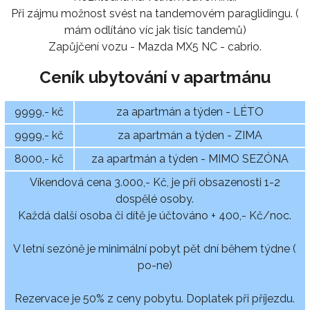
Při zájmu možnost svést na tandemovém paraglidingu. (
mám odlítáno víc jak tisíc tandemů)
Zapůjčení vozu - Mazda MX5 NC - cabrio.
Ceník ubytování v apartmánu
9999,- kč
za apartmán a týden - LÉTO
9999,- kč
za apartmán a týden - ZIMA
8000,- kč
za apartmán a týden - MIMO SEZÓNA
Víkendová cena 3.000,- Kč, je při obsazenosti 1-2
dospělé osoby.
Každá další osoba či dítě je účtováno + 400,- Kč/noc.
V letní sezóně je minimální pobyt pět dní během týdne (
po-ne)
Rezervace je 50% z ceny pobytu. Doplatek při příjezdu.