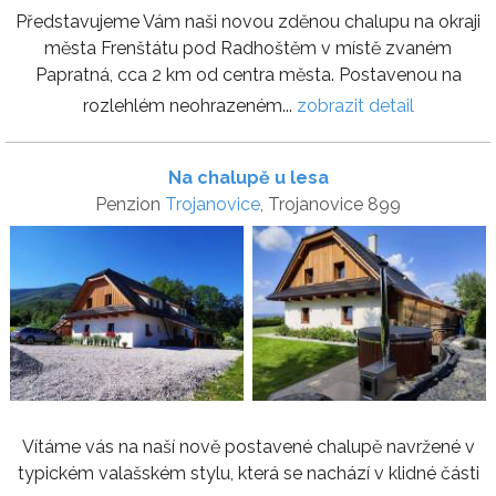
Představujeme Vám naši novou zděnou chalupu na okraji
města Frenštátu pod Radhoštěm v místě zvaném
Papratná, cca 2 km od centra města. Postavenou na
rozlehlém neohrazeném...
zobrazit detail
Na chalupě u lesa
Penzion
Trojanovice
, Trojanovice 899
Vítáme vás na naší nově postavené chalupě navržené v
typickém valašském stylu, která se nachází v klidné části