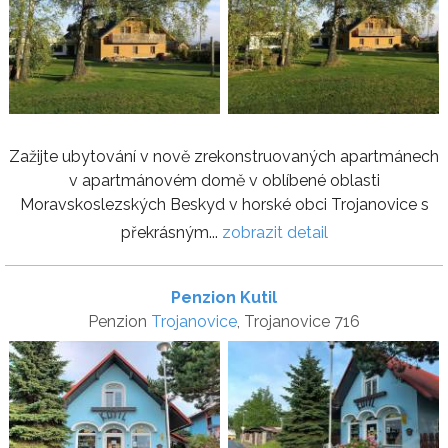
Zažijte ubytování v nově zrekonstruovaných apartmánech
v apartmánovém domě v oblíbené oblasti
Moravskoslezských Beskyd v horské obci Trojanovice s
překrásným...
zobrazit detail
Penzion Kutil
Penzion
Trojanovice
, Trojanovice 716