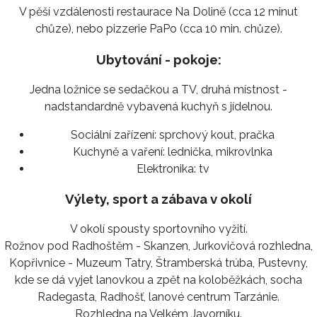
V pěší vzdálenosti restaurace Na Dolině (cca 12 minut
chůze), nebo pizzerie PaPo (cca 10 min. chůze).
Ubytování - pokoje:
Jedna ložnice se sedačkou a TV, druhá místnost -
nadstandardně vybavená kuchyň s jídelnou.
Sociální zařízení:
sprchový kout, pračka
Kuchyně a vaření:
lednička, mikrovlnka
Elektronika:
tv
Výlety, sport a zábava v okolí
V okolí spousty sportovního vyžití.
Rožnov pod Radhoštěm - Skanzen, Jurkovičová rozhledna,
Kopřivnice - Muzeum Tatry, Štramberská trúba, Pustevny,
kde se dá vyjet lanovkou a zpět na koloběžkách, socha
Radegasta, Radhošť, lanové centrum Tarzánie.
Rozhledna na Velkém Javorníku.