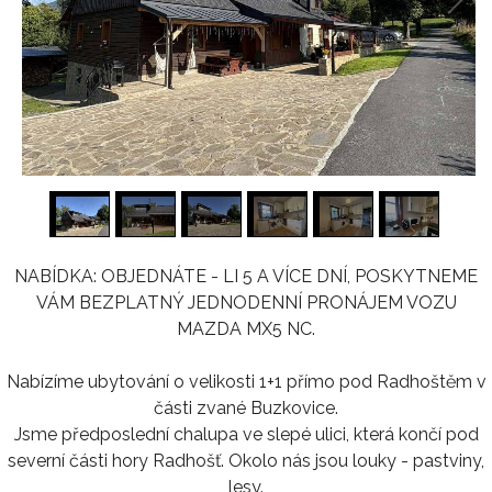
1
/
16
NABÍDKA: OBJEDNÁTE - LI 5 A VÍCE DNÍ, POSKYTNEME
VÁM BEZPLATNÝ JEDNODENNÍ PRONÁJEM VOZU
MAZDA MX5 NC.
Nabízíme ubytování o velikosti 1+1 přímo pod Radhoštěm v
části zvané Buzkovice.
Jsme předposlední chalupa ve slepé ulici, která končí pod
severní části hory Radhošť. Okolo nás jsou louky - pastviny,
lesy.