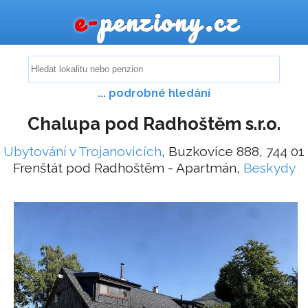
e-
penziony.cz
... podrobné hledání
Chalupa pod Radhoštěm s.r.o.
Ubytování v Trojanovicích
, Buzkovice 888, 744 01
Frenštát pod Radhoštěm - Apartmán,
Beskydy