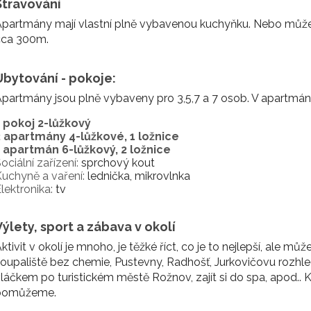
Stravování
partmány mají vlastní plně vybavenou kuchyňku. Nebo můžet
cca 300m.
Ubytování - pokoje:
partmány jsou plně vybaveny pro 3,5,7 a 7 osob. V apartmáne
1 pokoj 2-lůžkový
2 apartmány 4-lůžkové, 1 ložnice
1 apartmán 6-lůžkový, 2 ložnice
ociální zařízení:
sprchový kout
uchyně a vaření:
lednička, mikrovlnka
lektronika:
tv
Výlety, sport a zábava v okolí
ktivit v okolí je mnoho, je těžké říct, co je to nejlepší, ale m
oupaliště bez chemie, Pustevny, Radhošť, Jurkovičovu rozhled
láčkem po turistickém městě Rožnov, zajít si do spa, apod..
pomůžeme.