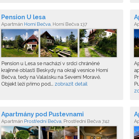
Pension U lesa
A
Apartmán
Horní Bečva
, Horní Bečva 137
A
Pension u Lesa se nachází v srdci chráněné
A
krajinné oblasti Beskydy na okraji vesnice Horní
ap
Bečva, tedy na Valašsku na Severní Moravě.
Pr
Objekt leží přímo pod...
zobrazit detail
Pu
zo
Apartmány pod Pustevnami
A
Apartmán
Prostřední Bečva
, Prostřední Bečva 742
A