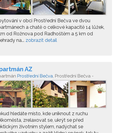
ytování v obci Prostřední Bečva ve dvou
artmánech a chatě o celkové kapacitě 14 lůžek,
km od Rožnova pod Radhoštěm a 5 km od
ehrady na...
zobrazit detail
partmán AZ
partmán
Prostřední Bečva
, Prostřední Bečva -
cov č.p. 165
kud hledáte místo, kde uniknout z ruchu
lkoměsta, zrelaxovat se, ukrýt se před
ktickým životním stylem, nadýchat se