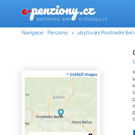
penziony.cz
e-
partnerský web e-chalupy.cz
Navigace:
Penziony
>
ubytování Prostřední Beč
N
+ zvětšit mapu
k
k
s
p
p
d