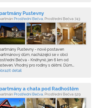
partmány Pustevny
partmán
Prostřední Bečva
, Prostřední Bečva 743
partmány Pustevny - nově postaven
artmánový dům, nacházející se v obci
ostřední Bečva - Kněhyně, jen 6 km od
steven. Vhodný pro rodiny s dětmi. Dům...
brazit detail
partmány a chata pod Radhoštěm
partmán
Prostřední Bečva
, Prostřední Bečva 529