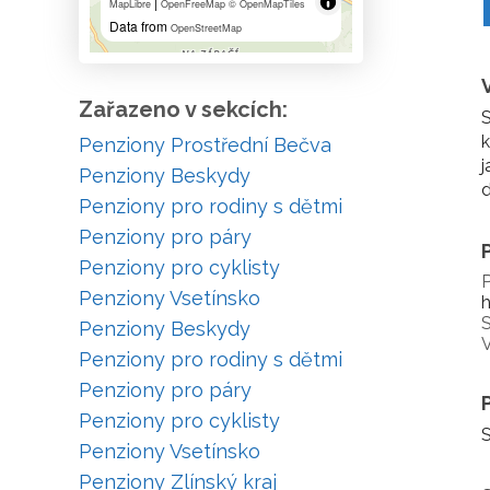
|
MapLibre
OpenFreeMap
© OpenMapTiles
Data from
OpenStreetMap
Zařazeno v sekcích:
S
k
Penziony Prostřední Bečva
j
Penziony Beskydy
d
Penziony pro rodiny s dětmi
Penziony pro páry
Penziony pro cyklisty
P
Penziony Vsetínsko
S
Penziony Beskydy
V
Penziony pro rodiny s dětmi
Penziony pro páry
Penziony pro cyklisty
S
Penziony Vsetínsko
Penziony Zlínský kraj