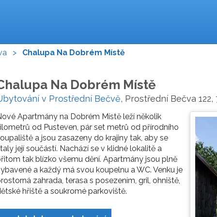
va
>
Chalupa Na Dobrém Místě
Chalupa Na Dobrém Místě
Ubytování v Prostřední Bečvě
, Prostřední Bečva 122,
ové Apartmány na Dobrém Místě leží několik
ilometrů od Pusteven, pár set metrů od přírodního
oupaliště a jsou zasazeny do krajiny tak, aby se
taly její součástí. Nachází se v klidné lokalitě a
řitom tak blízko všemu dění. Apartmány jsou plně
vybavené a každý má svou koupelnu a WC. Venku je
rostorná zahrada, terasa s posezením, gril, ohniště,
ětské hřiště a soukromé parkoviště.