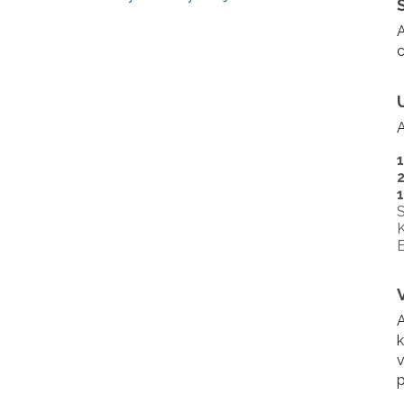
A
A
S
K
E
A
k
v