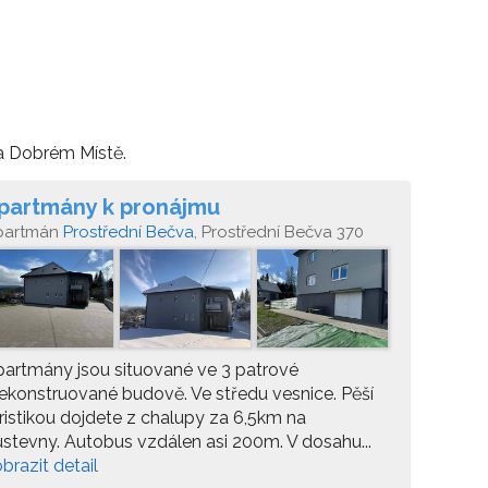
Na Dobrém Místě.
partmány k pronájmu
partmán
Prostřední Bečva
, Prostřední Bečva 370
artmány jsou situované ve 3 patrové
ekonstruované budově. Ve středu vesnice. Pěší
ristikou dojdete z chalupy za 6,5km na
stevny. Autobus vzdálen asi 200m. V dosahu...
brazit detail