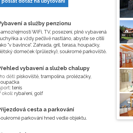
poslat dotaz na ubytování
Vybavení a služby penzionu
amozřejmostí WiFi, TV, posezení, plně vybavená
uchyňka a vždy pečlivě nastláno, abyste se cítili
ako "v bavlnce". Zahrada, gril, terasa, houpačky,
ětský domeček (průlezky), soukromé parkoviště.
Přehled vybavení a služeb chalupy
ro děti:
pískoviště, trampolína, prolézačky,
houpačka
port:
tenis
 okolí:
rybaření, golf
Příjezdová cesta a parkování
oukromé parkování hned vedle objektu.