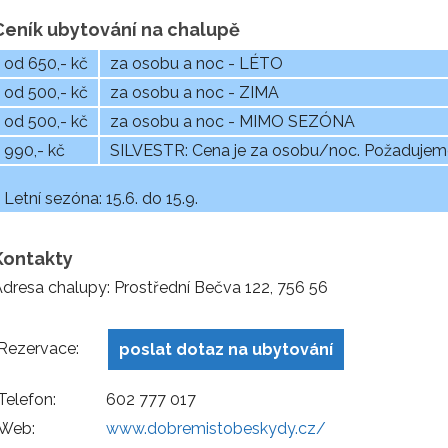
Ceník ubytování na chalupě
od 650,- kč
za osobu a noc - LÉTO
od 500,- kč
za osobu a noc - ZIMA
od 500,- kč
za osobu a noc - MIMO SEZÓNA
990,- kč
SILVESTR: Cena je za osobu/noc. Požadujem
Letní sezóna: 15.6. do 15.9.
Kontakty
dresa chalupy: Prostřední Bečva 122, 756 56
Rezervace:
poslat dotaz na ubytování
Telefon:
602 777 017
Web:
www.dobremistobeskydy.cz/