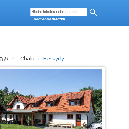
... podrobné hledání
 756 56 - Chalupa,
Beskydy