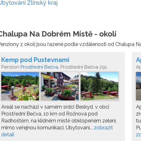
Ubytování Zlínský kraj
Chalupa Na Dobrém Místě - okolí
enziony z okolí jsou řazené podle vzdálenosti od Chalupa 
Kemp pod Pustevnami
A
Penzion
Prostřední Bečva
, Prostřední Bečva 291
A
Areál se nachází v samém srdci Beskyd, v obci
Ap
Prostřední Bečva, 10 km od Rožnova pod
zr
Radhoštěm, na klidném místě obklopeném zelení,
tu
mimo veřejnou komunikaci. Ubytovaní...
zobrazit
Pu
detail
zo