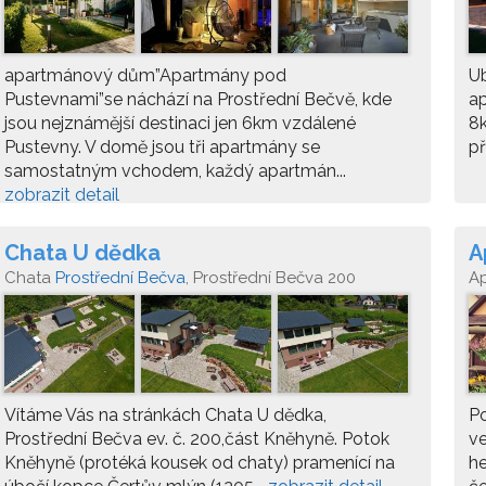
apartmánový dům”Apartmány pod
Ub
Pustevnami”se náchází na Prostřední Bečvě, kde
ap
jsou nejznámější destinaci jen 6km vzdálené
8
Pustevny. V domě jsou tři apartmány se
př
samostatným vchodem, každý apartmán...
zobrazit detail
Chata U dědka
A
Chata
Prostřední Bečva
, Prostřední Bečva 200
A
Ba
Vítáme Vás na stránkách Chata U dědka,
Po
Prostřední Bečva ev. č. 200,část Kněhyně. Potok
ve
Kněhyně (protéká kousek od chaty) pramenící na
he