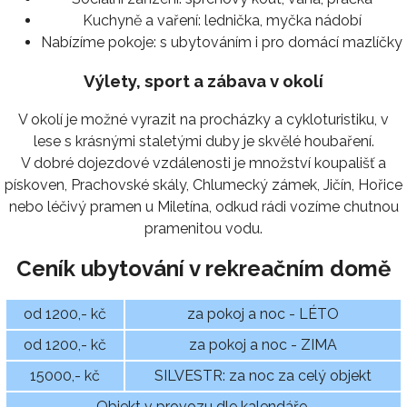
Kuchyně a vaření:
lednička, myčka nádobí
Nabízíme pokoje:
s ubytováním i pro domácí mazlíčky
Výlety, sport a zábava v okolí
V okolí je možné vyrazit na procházky a cykloturistiku, v
lese s krásnými staletými duby je skvělé houbaření.
V dobré dojezdové vzdálenosti je množství koupališť a
pískoven, Prachovské skály, Chlumecký zámek, Jičín, Hořice
nebo léčivý pramen u Miletína, odkud rádi vozíme chutnou
pramenitou vodu.
Ceník ubytování v rekreačním domě
od 1200,- kč
za pokoj a noc - LÉTO
od 1200,- kč
za pokoj a noc - ZIMA
15000,- kč
SILVESTR: za noc za celý objekt
Objekt v provozu dle kalendáře.