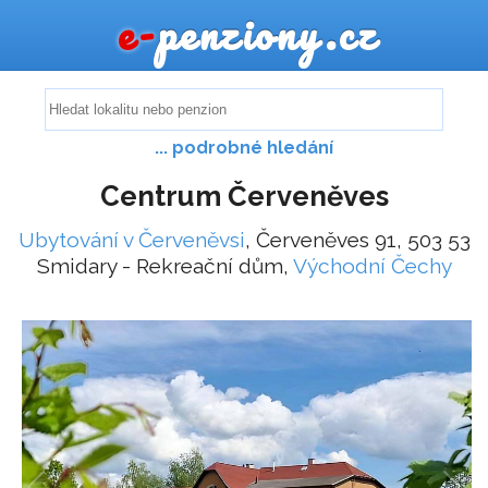
e-
penziony.cz
... podrobné hledání
Centrum Červeněves
Ubytování v Červeněvsi
, Červeněves 91, 503 53
Smidary - Rekreační dům,
Východní Čechy