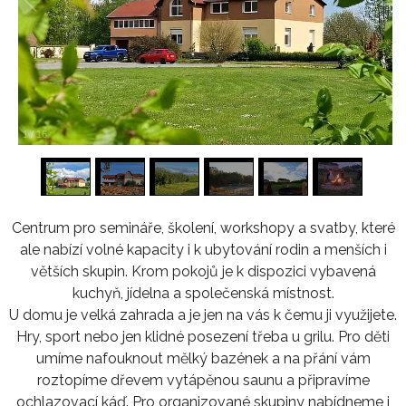
1
/
16
Centrum pro semináře, školení, workshopy a svatby, které
ale nabízí volné kapacity i k ubytování rodin a menších i
větších skupin. Krom pokojů je k dispozici vybavená
kuchyň, jídelna a společenská místnost.
U domu je velká zahrada a je jen na vás k čemu ji využijete.
Hry, sport nebo jen klidné posezení třeba u grilu. Pro děti
umíme nafouknout mělký bazének a na přání vám
roztopíme dřevem vytápěnou saunu a připravíme
ochlazovací káď. Pro organizované skupiny nabídneme i