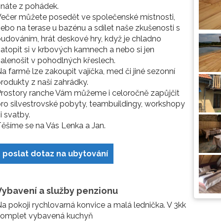
náte z pohádek.
ečer můžete posedět ve společenské místnosti,
ebo na terase u bazénu a sdílet naše zkušenosti s
udováním, hrát deskové hry, když je chladno
atopit si v krbových kamnech a nebo si jen
alenošit v pohodlných křeslech.
a farmě lze zakoupit vajíčka, med či jiné sezonní
rodukty z naší zahrádky.
rostory ranche Vám můžeme i celoročně zapůjčit
ro silvestrovské pobyty, teambuildingy, workshopy
i svatby.
ěšíme se na Vás Lenka a Jan.
poslat dotaz na ubytování
Vybavení a služby penzionu
a pokoji rychlovarná konvice a malá lednička. V 3kk
komplet vybavená kuchyň