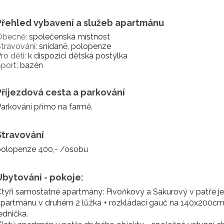
Přehled vybavení a služeb apartmánu
Obecně:
společenská místnost
travování:
snídaně, polopenze
ro děti:
k dispozici dětská postýlka
port:
bazén
Příjezdová cesta a parkování
arkování přímo na farmě.
Stravování
polopenze 400,- /osobu
Ubytování - pokoje:
tyři samostatné apartmány: Pivoňkový a Sakurový v patře jed
partmánu v druhém 2 lůžka + rozkládací gauč na 140x200cm)
ednička.