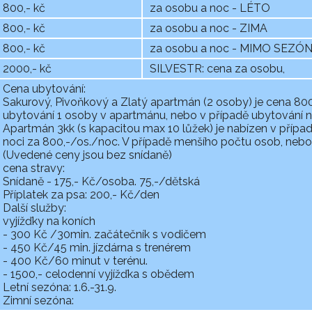
800,- kč
za osobu a noc - LÉTO
800,- kč
za osobu a noc - ZIMA
800,- kč
za osobu a noc - MIMO SEZÓ
2000,- kč
SILVESTR: cena za osobu,
Cena ubytování:
Sakurový, Pivoňkový a Zlatý apartmán (2 osoby) je cena 800,
ubytování 1 osoby v apartmánu, nebo v případě ubytování na
Apartmán 3kk (s kapacitou max 10 lůžek) je nabízen v příp
noci za 800,-/os./noc. V případě menšího počtu osob, nebo
(Uvedené ceny jsou bez snídaně)
cena stravy:
Snídaně - 175,- Kč/osoba. 75,-/dětská
Příplatek za psa: 200,- Kč/den
Další služby:
vyjížďky na koních
- 300 Kč /30min. začátečník s vodičem
- 450 Kč/45 min. jízdárna s trenérem
- 400 Kč/60 minut v terénu.
- 1500,- celodenní vyjížďka s obědem
Letní sezóna: 1.6.-31.9.
Zimní sezóna: