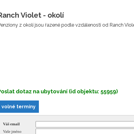
Ranch Violet - okolí
enziony z okolí jsou řazené podle vzdálenosti od Ranch Viole
Poslat dotaz na ubytování (id objektu: 55959)
volné termíny