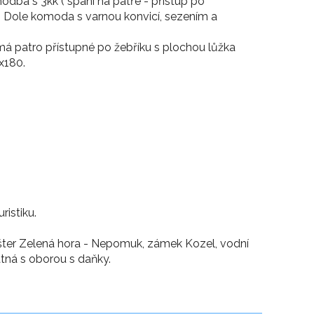
odba s 3kk ( spaní na patře - přístup po
Dole komoda s varnou konvicí, sezením a
má patro přístupné po žebříku s plochou lůžka
x180.
ristiku.
Klášter Zelená hora - Nepomuk, zámek Kozel, vodní
tná s oborou s daňky.