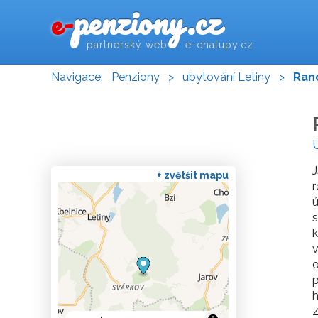
penziony.cz
e-
partnerský web e-chalupy.cz
Navigace:
Penziony
>
ubytování Letiny
>
Ranc
J
+ zvětšit mapu
r
ú
k
v
o
p
h
Z