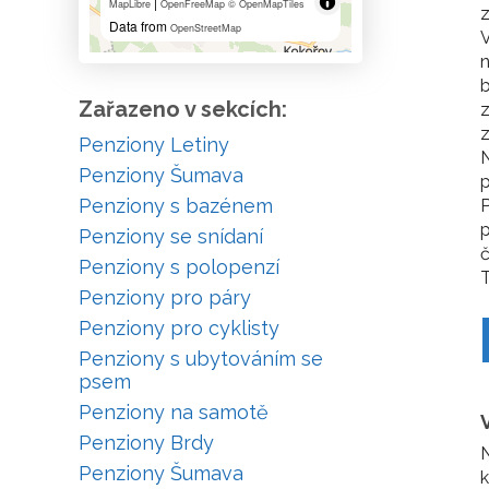
|
MapLibre
OpenFreeMap
© OpenMapTiles
z
Data from
OpenStreetMap
V
n
b
Zařazeno v sekcích:
z
z
Penziony Letiny
N
Penziony Šumava
p
Penziony s bazénem
P
p
Penziony se snídaní
č
Penziony s polopenzí
T
Penziony pro páry
Penziony pro cyklisty
Penziony s ubytováním se
psem
Penziony na samotě
Penziony Brdy
N
Penziony Šumava