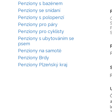
Penziony s bazénem
Penziony se snídaní
Penziony s polopenzí
S
Penziony pro páry
P
Penziony pro cyklisty
S
Penziony s ubytováním se
psem
Penziony na samotě
P
Penziony Brdy
Penziony Plzeňský kraj
Č
a
l