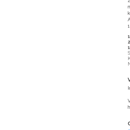
Z
A
1
S
K
N
I
V
h