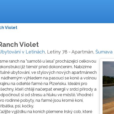
h Violet
Ranch Violet
Ubytování v Letinách
, Letiny 78 - Apartmán,
Šumava
sme ranch na "samotě u lesa" procházející celkovou
ekonstrukcí již téměř před dokončením. Nabízíme
tulné ubytování, ve stylových nových apartmánech
s nádherným výhledem na pasoucí se koně a volnou
rajinu na odlehlé farmě na Plzeňsku. Ideální pro
šechny, kteří chtějí načerpat energii v srdci přírody a
dpočinout si od stresu a hluku ve městě. Vhodné i
ro rodinné pobyty, na farmě jsou kromě koní,
říbátka, psi, kočky.
ažijte vyjíždku na koních plemene Irský cob, které