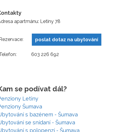
Kontakty
dresa apartmánu: Letiny 78
Rezervace:
poslat dotaz na ubytování
Telefon:
603 226 692
Kam se podívat dál?
Penziony Letiny
Penziony Šumava
Ubytování s bazénem - Šumava
Ubytování se snídaní - Šumava
Ubytování s polopenzí - Šumava