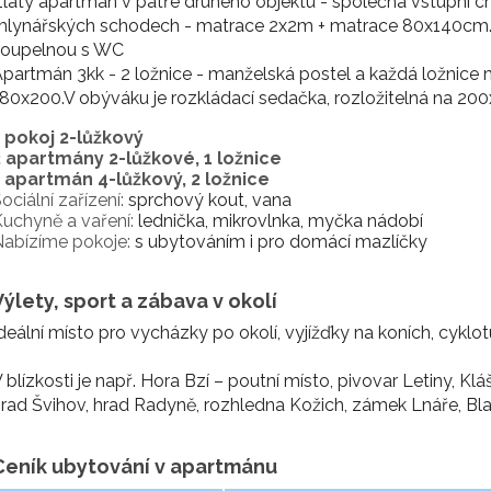
latý apartmán v patře druhého objektu - společná vstupní ch
mlynářských schodech - matrace 2x2m + matrace 80x140cm. 
koupelnou s WC
partmán 3kk - 2 ložnice - manželská postel a každá ložnice 
80x200.V obýváku je rozkládací sedačka, rozložitelná na 200
1 pokoj 2-lůžkový
2 apartmány 2-lůžkové, 1 ložnice
1 apartmán 4-lůžkový, 2 ložnice
ociální zařízení:
sprchový kout, vana
uchyně a vaření:
lednička, mikrovlnka, myčka nádobí
abízíme pokoje:
s ubytováním i pro domácí mazlíčky
Výlety, sport a zábava v okolí
deální místo pro vycházky po okolí, vyjížďky na koních, cyklotu
 blízkosti je např. Hora Bzí – poutní místo, pivovar Letiny, 
rad Švihov, hrad Radyně, rozhledna Kožich, zámek Lnáře, Bla
Ceník ubytování v apartmánu