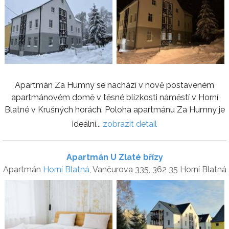
Apartmán Za Humny se nachází v nově postaveném
apartmánovém domě v těsné blízkosti náměstí v Horní
Blatné v Krušných horách. Poloha apartmánu Za Humny je
ideální...
zobrazit detail
Apartmán U Zlaté břízy
Apartmán
Horní Blatná
, Vančurova 335, 362 35 Horní Blatná