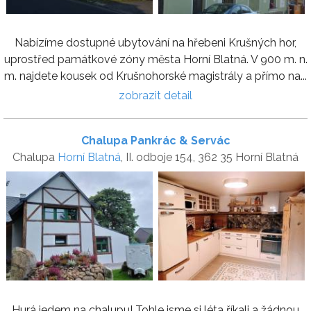
Nabízíme dostupné ubytování na hřebeni Krušných hor,
uprostřed památkové zóny města Horní Blatná. V 900 m. n.
m. najdete kousek od Krušnohorské magistrály a přímo na...
zobrazit detail
Chalupa Pankrác & Servác
Chalupa
Horní Blatná
, II. odboje 154, 362 35 Horní Blatná
Hurá jedem na chalupu! Tohle jsme si léta říkali a žádnou