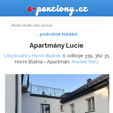
e-
penziony.cz
... podrobné hledání
Apartmány Lucie
Ubytování v Horní Blatné
, II. odboje 339, 362 35
Horní Blatná - Apartmán,
Krušné hory