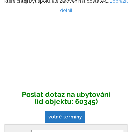
které chtějí být spolu, ale zároveň mít dostatek...
zobrazit
detail
Poslat dotaz na ubytování
(id objektu: 60345)
volné termíny