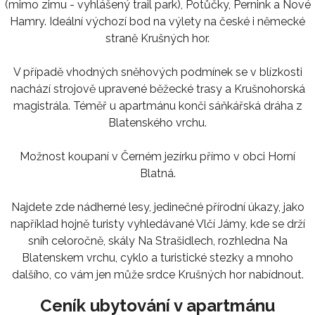
(mimo zimu - vyhlášený trail park), Potůčky, Pernink a Nové
Hamry. Ideální výchozí bod na výlety na české i německé
straně Krušných hor.
V případě vhodných sněhových podmínek se v blízkosti
nachází strojově upravené běžecké trasy a Krušnohorská
magistrála. Téměř u apartmánu konči sáňkářská dráha z
Blatenského vrchu.
Možnost koupaní v Černém jezírku přímo v obci Horní
Blatná.
Najdete zde nádherné lesy, jedinečné přírodní úkazy, jako
například hojně turisty vyhledávané Vlčí Jámy, kde se drží
sníh celoročně, skály Na Strašidlech, rozhledna Na
Blatenskem vrchu, cyklo a turistické stezky a mnoho
dalšího, co vám jen může srdce Krušných hor nabídnout.
Ceník ubytování v apartmánu