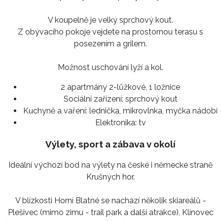
V koupelně je velký sprchový kout.
Z obývacího pokoje vejdete na prostornou terasu s
posezením a grilem.
Možnost uschování lyží a kol.
2 apartmány 2-lůžkové, 1 ložnice
Sociální zařízení:
sprchový kout
Kuchyně a vaření:
lednička, mikrovlnka, myčka nádobí
Elektronika:
tv
Výlety, sport a zábava v okolí
Ideální výchozí bod na výlety na české i německé straně
Krušných hor.
V blízkosti Horní Blatné se nachází několik skiareálů -
Plešivec (mimo zimu - trail park a další atrakce), Klínovec