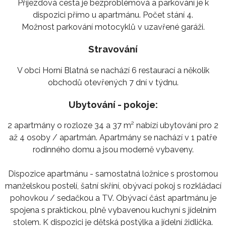
Příjezdová cesta je bezproblémová a parkování je k
dispozici přímo u apartmánu. Počet stání 4.
Možnost parkování motocyklů v uzavřené garáži.
Stravování
V obci Horní Blatná se nachází 6 restaurací a několik
obchodů otevřených 7 dní v týdnu.
Ubytování - pokoje:
2 apartmány o rozloze 34 a 37 m² nabízí ubytování pro 2
až 4 osoby / apartmán. Apartmány se nachází v 1 patře
rodinného domu a jsou moderně vybaveny.
Dispozice apartmánu - samostatná ložnice s prostornou
manželskou postelí, šatní skříní, obývací pokoj s rozkládací
pohovkou / sedačkou a TV. Obývací část apartmánu je
spojena s praktickou, plně vybavenou kuchyní s jídelním
stolem. K dispozici je dětská postýlka a jídelní židlička.