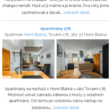
chalupu neměli. Hurá už ji máme a je krásná. Dva roky jsme
zachraňovali a dávali...
zobrazit detail
Apartmány 178
Apartmán
Horní Blatná
, Tovární 178, 362 37 Horní Blatná
Apartmány se nachází v Horní Blatné v ulici Tovární 178.
Možnost užívat zahradu sdílenou s hosty z ostatních
apartmánů. Od domu je vzdušnou čarou nástup na
běžeckou...
zobrazit detail