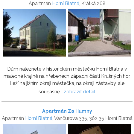
Apartmán
Horní Blatná
, Krátká 268
Dům naleznete v historickém městečku Horní Blatná v
malebné krajině na hřebenech západní části Krušných hor.
Leží na jižním okraji městečka, na okraji zástavby, ale
současně...
zobrazit detail
Apartmán Za Humny
Apartmán
Horní Blatná
, Vančurova 335, 362 35 Horní Blatná