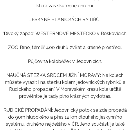
která vás skutečně ohromí.
JESKYNĚ BLANICKÝCH RYTÍŘŮ.
"Divoký západ" WESTERNOVÉ MĚSTEČKO v Boskovicích.
ZOO Brno, téměř 400 druhů zvířat a krásné prostředí.
Půjčovna koloběžek v Jedovnicích.
NAUČNÁ STEZKA SRDCEM JIŽNÍ MORAVY: Na kolech
můžete vyrazit i na stezku kolem jedovnických rybníků a
Rudického propadání. V Moravském krasu kola určitě
provětráte, je tady plno krásných cyklotras.
RUDICKÉ PROPADÁNÍ: Jedovnický potok se zde propadá
do 90m hlubokého a přes 12 km dlouhého jeskynního
systému, druhého nejdelšího v ČR. Jeho součástí je také