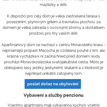
mazlíčky a děti.
K dispozici pro celý dům je velká zastřešená terasa s
posezením, plynovým grilem a travnatou plochou, za
domem je velká zahrada s ovocnými stromy a dostatkem
prostoru pro hry vašich dětí.
Apartmánový dům se nachází v centru Moravského krasu -
nejznámější propast Macocha je vzdálena pouhé 2 km, ale
krásná vycházka k ní začíná hned před domem, kudy
prochází Moravskoslezská svatojakubská cesta. Místo je
obklopeno lesy, jezírky, jeskyněmi, skalami a v blízkosti je
například unikátní zatopený lom.
poslat dotaz na ubytování
Vybavení a služby penzionu
Všechny apartmány mají vybavenou kuchyň, včetně