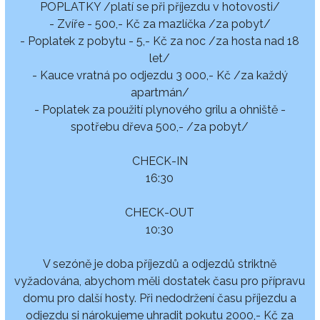
POPLATKY /platí se při příjezdu v hotovosti/
- Zvíře - 500,- Kč za mazlíčka /za pobyt/
- Poplatek z pobytu - 5,- Kč za noc /za hosta nad 18
let/
- Kauce vratná po odjezdu 3 000,- Kč /za každý
apartmán/
- Poplatek za použití plynového grilu a ohniště -
spotřebu dřeva 500,- /za pobyt/
CHECK-IN
16:30
CHECK-OUT
10:30
V sezóně je doba příjezdů a odjezdů striktně
vyžadována, abychom měli dostatek času pro přípravu
domu pro další hosty. Při nedodržení času příjezdu a
odjezdu si nárokujeme uhradit pokutu 2000,- Kč za