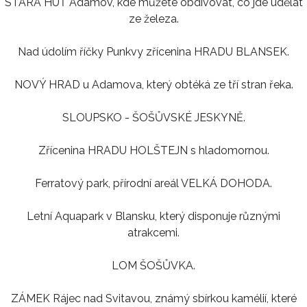
STARÁ HUŤ Adamov, kde můžete obdivovat, co jde udělat
ze železa.
Nad údolím říčky Punkvy zřícenina HRADU BLANSEK.
NOVÝ HRAD u Adamova, který obtéká ze tří stran řeka.
SLOUPSKO - ŠOŠŮVSKÉ JESKYNĚ.
Zřícenina HRADU HOLŠTEJN s hladomornou.
Ferratový park, přírodní areál VELKÁ DOHODA.
Letní Aquapark v Blansku, který disponuje různými
atrakcemi.
LOM ŠOŠŮVKA.
ZÁMEK Rájec nad Svitavou, známý sbírkou kamélií, které