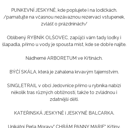
PUNKEVNÍ JESKYNĚ, kde poplujete i na lodičkách.
/pamatujte na včasnou nezávaznou rezervaci vstupenek,
zvlášť o prázdninách/
Oblíbený RYBNÍK OLŠOVEC, zapůjčí vám tady loďky i
šlapadla, přímo u vody je spousta míst, kde se dobře najíte.
Nádherné ARBORETUM ve Křtinách.
BÝČÍ SKÁLA, která je zahalena krvavým tajemstvím.
SINGLETRAIL v obci Jedovnice přímo u rybníka nabízí
několik tras různých obtížností, takže to zvládnou i
zdatnější děti.
KATEŘINSKÁ JESKYNĚ i JESKYNĚ BALCARKA.
Unikátní Perla Moravy" CHRÁM PANNY MARIE", Křtiny.