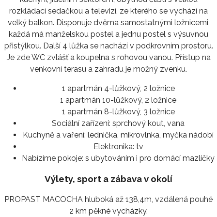
rozkládací sedačkou a televizí, ze kterého se vychází na
velký balkon. Disponuje dvěma samostatnými ložnicemi,
každá má manželskou postel a jednu postel s výsuvnou
přistýlkou. Další 4 lůžka se nachází v podkrovním prostoru.
Je zde WC zvlášť a koupelna s rohovou vanou. Přístup na
venkovní terasu a zahradu je možný zvenku.
1 apartmán 4-lůžkový, 2 ložnice
1 apartmán 10-lůžkový, 2 ložnice
1 apartmán 8-lůžkový, 3 ložnice
Sociální zařízení:
sprchový kout, vana
Kuchyně a vaření:
lednička, mikrovlnka, myčka nádobí
Elektronika:
tv
Nabízíme pokoje:
s ubytováním i pro domácí mazlíčky
Výlety, sport a zábava v okolí
PROPAST MACOCHA hluboká až 138,4m, vzdálená pouhé
2 km pěkné vycházky.