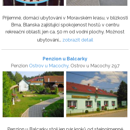
Příjemné, domácí ubytování v Moravském krasu, v blízkosti
Brna, Blanska zajišťující spokojenost hostů v centru
rekreační oblasti, jen ca. 50 m od vodní plochy. Možnost
ubytování...
zobrazit detail
Penzion u Balcarky
Penzion
Ostrov u Macochy
, Ostrov u Macochy 297
Penzion u Balcarky stojí jen pár kroků od stejnojmenné