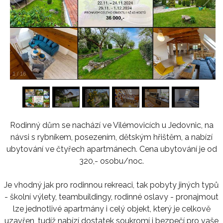
1
/
16
Rodinný dům se nachází ve Vilémovicích u Jedovnic, na
návsi s rybníkem, posezením, dětským hřištěm, a nabízí
ubytování ve čtyřech apartmánech. Cena ubytování je od
320,- osobu/noc.
Je vhodný jak pro rodinnou rekreaci, tak pobyty jiných typů
- školní výlety, teambuildingy, rodinné oslavy - pronajmout
lze jednotlivé apartmány i celý objekt, který je celkově
uzavřen, tudíž nabízí dostatek soukromí i bezpečí pro vaše