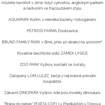
můžete navštívit v zimě, když vykvetou, anglickým parkem
a nádvořím ve fracouzském stylu.
AQUAPARK Kuřim, s několika bazény i tobogánem.
PŠTROSÍ FARMA Doubravice.
BRUNO FAMILY PARK v Brně, přes 40 atrakcí na 40000m².
Půvabné šlechtické sídlo ZÁMEK LYSICE.
ZOO PARK Vyškov, kontakt se zvířaty.
Zatopený LOM LULEČ, teď je z něj krásné přírodní
koupaliště.
Zábavní DINOPARK Vyškov, kde jsou modely dinosaurů.
"Brána do nebes" PORTA COELI v Předkáštěří u Tišnova,