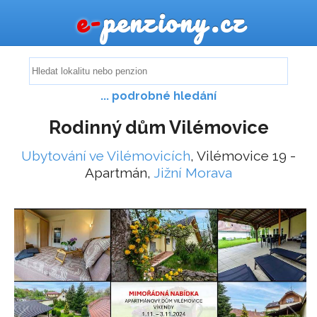
e-
penziony.cz
... podrobné hledání
Rodinný dům Vilémovice
Ubytování ve Vilémovicích
, Vilémovice 19 -
Apartmán,
Jižní Morava