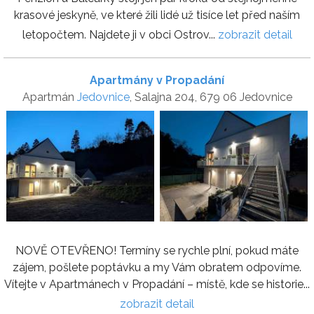
krasové jeskyně, ve které žili lidé už tisíce let před naším
letopočtem. Najdete ji v obci Ostrov...
zobrazit detail
Apartmány v Propadání
Apartmán
Jedovnice
, Salajna 204, 679 06 Jedovnice
NOVĚ OTEVŘENO! Termíny se rychle plní, pokud máte
zájem, pošlete poptávku a my Vám obratem odpovíme.
Vítejte v Apartmánech v Propadání – místě, kde se historie...
zobrazit detail