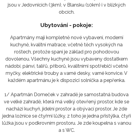
jsou v Jedovnicích (3km), v Blansku (10km) i v blízkých
obcích.
Ubytování - pokoje:
Apartmány mají kompletně nové vybavení, moderní
kuchyně, kvalitní matrace, včetně těch vysokých na
roštech, protože spaní je základ pro pohodovou
dovolenou. Všechny kuchyně jsou vybaveny dostatkem
nádobí, pánví, talířů, příborů, kvalitními spotřebiči včetně
myčky, elektrické trouby a varné desky, varné konvice. V
každém apartmánu je k dispozici solnička a pepřenka.
1/ Apartmán Domeček v zahradě je samostatná budova
ve velké zahradě, která má velký otevřený prostor, kde se
nachází kuchyň, jídelní prostor a obývací prostor. Je zde
jedna ložnice se čtyřmi lůžky, z toho je jedna přistýlka, čtyři
lůžka jsou v podkrovním prostoru. Je zde koupelna s vanou
a s WC.