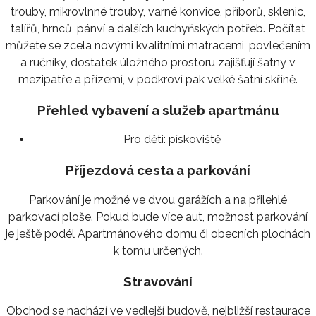
trouby, mikrovlnné trouby, varné konvice, příborů, sklenic,
talířů, hrnců, pánví a dalších kuchyňských potřeb. Počítat
můžete se zcela novými kvalitními matracemi, povlečením
a ručníky, dostatek úložného prostoru zajišťují šatny v
mezipatře a přízemí, v podkroví pak velké šatní skříně.
Přehled vybavení a služeb apartmánu
Pro děti:
pískoviště
Příjezdová cesta a parkování
Parkování je možné ve dvou garážích a na přilehlé
parkovací ploše. Pokud bude více aut, možnost parkování
je ještě podél Apartmánového domu či obecních plochách
k tomu určených.
Stravování
Obchod se nachází ve vedlejší budově, nejbližší restaurace