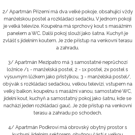
2/ Apartmán Přízemí má dva velké pokoje, obsahující vždy
manželskou postel a rozkládací sedačku. V jednom pokoji
je velká televize. Koupelna má sprchový kout s masážním
panelem a WC. Další pokoj slouží jako šatna. Kuchyň je
zvlášť s jídelním koutem. Je zde přístup na venkovní terasu
a zahradu.
3/ Apartmán Mezipatro má 3 samostatné neprůchozí
ložnice /1 - manželská postel, 2 - 1x postel, 2x postel s
výsuvným lůžkem jako přistýlkou, 3 - manželská postel/,
obývák s rozkládací sedačkou, velkou televizí, vstupem na
velký balkon, koupelnu s masážní vanou, samostatné WC,
jídelní kout, kuchyň a samostatný pokoj jako šatnu, kde se
nachází jeden rozkládací gauč. Je zde přístup na venkovní
terasu a zahradu po schodech.
4/ Apartmán Podkroví má obrovský obytný prostor s
kuchyní, jídelním sektorem, obytnou částí s velkou