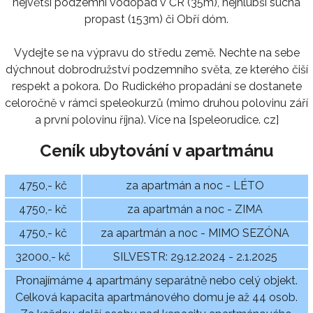
největší podzemní vodopád v ČR (35m), nejhlubší suchá
propast (153m) či Obří dóm.
Vydejte se na výpravu do středu země. Nechte na sebe
dýchnout dobrodružství podzemního světa, ze kterého čiší
respekt a pokora. Do Rudického propadání se dostanete
celoročně v rámci speleokurzů (mimo druhou polovinu září
a první polovinu října). Více na [speleorudice. cz]
Ceník ubytování v apartmánu
4750,- kč
za apartmán a noc - LÉTO
4750,- kč
za apartmán a noc - ZIMA
4750,- kč
za apartmán a noc - MIMO SEZÓNA
32000,- kč
SILVESTR: 29.12.2024 - 2.1.2025
Pronajímáme 4 apartmány separátně nebo celý objekt.
Celková kapacita apartmánového domu je až 44 osob.