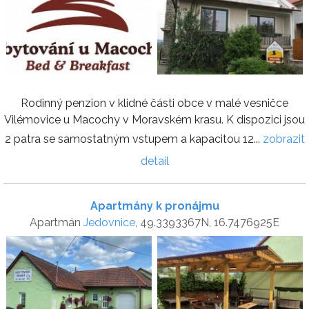
Rodinný penzion v klidné části obce v malé vesničce
Vilémovice u Macochy v Moravském krasu. K dispozici jsou
2 patra se samostatným vstupem a kapacitou 12...
zobrazit
detail
Apartmány k pronájmu
Apartmán
Jedovnice
, 49.3393367N, 16.7476925E