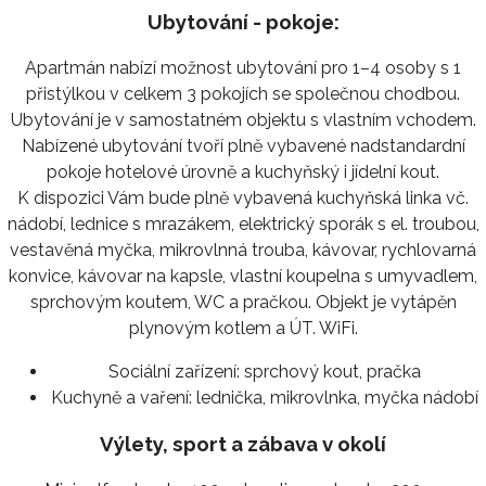
Ubytování - pokoje:
Apartmán nabízí možnost ubytování pro 1–4 osoby s 1
přistýlkou v celkem 3 pokojích se společnou chodbou.
Ubytování je v samostatném objektu s vlastním vchodem.
Nabízené ubytování tvoří plně vybavené nadstandardní
pokoje hotelové úrovně a kuchyňský i jídelní kout.
K dispozici Vám bude plně vybavená kuchyňská linka vč.
nádobí, lednice s mrazákem, elektrický sporák s el. troubou,
vestavěná myčka, mikrovlnná trouba, kávovar, rychlovarná
konvice, kávovar na kapsle, vlastní koupelna s umyvadlem,
sprchovým koutem, WC a pračkou. Objekt je vytápěn
plynovým kotlem a ÚT. WiFi.
Sociální zařízení:
sprchový kout, pračka
Kuchyně a vaření:
lednička, mikrovlnka, myčka nádobí
Výlety, sport a zábava v okolí