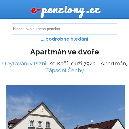
e-
penziony.cz
... podrobné hledání
Apartmán ve dvoře
Ubytování v Plzni
, Ke Kačí louži 79/3 - Apartmán,
Západní Čechy