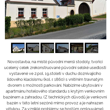
1
/
16
Novostavba, na místě původní menší stodoly, tvořící
ucelený celek zrekonstruované původní selské usedlosti
vystavené ve 2.pol. 19.století v duchu doznívajícího
lidového klacisismu (kol. r. 1860) s vnitřním travnatým
dvorem s možností parkování. Nabízíme ubytování v
apartmánu hotelového standardu s krytým venkovním
bazénem a zahradou. (Z technických důvodů je venkovní
bazén v této letní sezóně mimo provoz a je nahrazen
vířivkou. Za vzniklé problémy se hostům omlouváme).