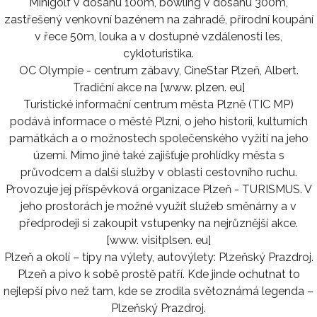
Minigolf v dosahu 100m, bowling v dosahu 300m,
zastřešený venkovní bazénem na zahradě, přírodní koupání
v řece 50m, louka a v dostupné vzdálenosti les,
cykloturistika.
OC Olympie - centrum zábavy, CineStar Plzeň, Albert.
Tradiční akce na [www. plzen. eu]
Turistické informační centrum města Plzně (TIC MP)
podává informace o městě Plzni, o jeho historii, kulturních
památkách a o možnostech společenského vyžití na jeho
území. Mimo jiné také zajišťuje prohlídky města s
průvodcem a další služby v oblasti cestovního ruchu.
Provozuje jej příspěvková organizace Plzeň - TURISMUS. V
jeho prostorách je možné využít služeb směnárny a v
předprodeji si zakoupit vstupenky na nejrůznější akce.
[www. visitplsen. eu]
Plzeň a okolí – tipy na výlety, autovýlety: Plzeňský Prazdroj.
Plzeň a pivo k sobě prostě patří. Kde jinde ochutnat to
nejlepší pivo než tam, kde se zrodila světoznámá legenda –
Plzeňský Prazdroj.