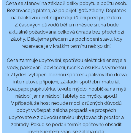
Cena se stanoví na základě délky pobytu a počtu osob.
Rezervace je platná, až po přijetí 50% zálohy. Doplatek
na bankovní účet nejpozději 10 dní před příjezdem.
Z časových důvodů během měsíce srpna bude
aktuálně požadována celková úhrada bez předchozí
zálohy. Děkujeme předem za pochopení stavu, kdy
rezervace je v kratším termínu než 30 dní.
Cena zahrnuje ubytování, spotřebu elektrické energie a
vody, parkování, povlečení, ručník a osušku s výměnou
1x /týden, vytápění, běžnou spotřebu palivového dřeva,
internetové připojení, základní spotřební materiál
(toal.papír, papír.utěrka, tekuté mýdlo, houbička na mytí
nádobí, jar na nádobí, tablety do myčky, apod.)
V případě, že host nebude moci z různých důvodů
pobyt vyčerpat, záloha propadá ve prospěch
ubytovatele z důvodu servisu ubytovacích prostor a
zahrady. Pokud se podaří termín opětovně obsadit
jiným klientem, vrací se záloha celá.