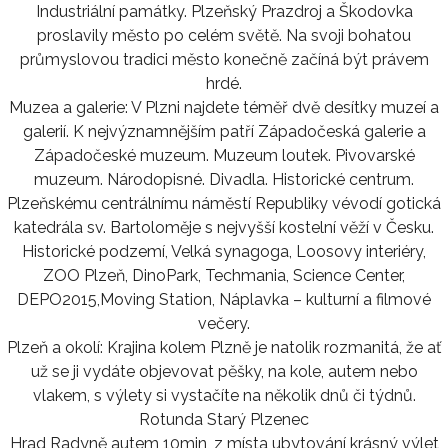
Industriální památky. Plzeňský Prazdroj a Škodovka
proslavily město po celém světě. Na svoji bohatou
průmyslovou tradici město konečně začíná být právem
hrdé.
Muzea a galerie: V Plzni najdete téměř dvě desítky muzeí a
galerií. K nejvýznamnějším patří Západočeská galerie a
Západočeské muzeum. Muzeum loutek. Pivovarské
muzeum. Národopisné. Divadla. Historické centrum.
Plzeňskému centrálnímu náměstí Republiky vévodí gotická
katedrála sv. Bartoloměje s nejvyšší kostelní věží v Česku.
Historické podzemí, Velká synagoga, Loosovy interiéry,
ZOO Plzeň, DinoPark, Techmania, Science Center,
DEPO2015,Moving Station, Náplavka – kulturní a filmové
večery.
Plzeň a okolí: Krajina kolem Plzně je natolik rozmanitá, že ať
už se ji vydáte objevovat pěšky, na kole, autem nebo
vlakem, s výlety si vystačíte na několik dnů či týdnů.
Rotunda Starý Plzenec
Hrad Radyně autem 10min, z místa ubytování krásný výlet