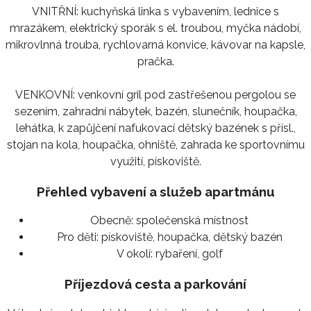
VNITŘNÍ: kuchyňská linka s vybavením, lednice s
mrazákem, elektrický sporák s el. troubou, myčka nádobí,
mikrovlnná trouba, rychlovarná konvice, kávovar na kapsle,
pračka.
VENKOVNÍ: venkovní gril pod zastřešenou pergolou se
sezením, zahradní nábytek, bazén, slunečník, houpačka,
lehátka, k zapůjčení nafukovací dětský bazének s přísl.,
stojan na kola, houpačka, ohniště, zahrada ke sportovnímu
využití, pískoviště.
Přehled vybavení a služeb apartmánu
Obecně:
společenská místnost
Pro děti:
pískoviště, houpačka, dětský bazén
V okolí:
rybaření, golf
Příjezdová cesta a parkování