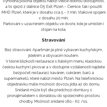
Výhodná poloha objektu nabízí velice dobrou dostupnost,
a to sjezd z dálnice D5 Exit Plzeň – Černice, tak i použití
MHD Plzeň, které je v dosahu cca 5 - 7 min. Vlakové spojení
v dosahu 20 min.
Parkování v uzavřeném objektu ve dvoře, kde je umístěn i
stojan na kola.
Stravování
Bez stravování. Apartmán je plně vybaven kuchyňským,
jídelním a obývacím koutem.
V těsné blízkosti restaurace s italským menu, klasickou
českou kuchyní i pivovar a v dostupné vzdálenosti najdete
bezpočet restaurací, kaváren, cukráren, barů a
supermarketů, které nabízí město Plzeň. Na telefonickou
objednávku máte možnost dovozu jídla až do domu.
Snídaně může být dle předchozí domluvy s
pronajímatelem s donáškou do společného prostoru
chodby. Možnost snídaně 180,- Kč /os.