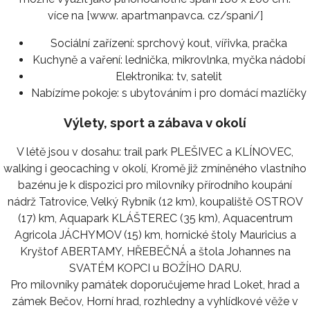
více na [www. apartmanpavca. cz/spani/]
Sociální zařízení:
sprchový kout, vířivka, pračka
Kuchyně a vaření:
lednička, mikrovlnka, myčka nádobí
Elektronika:
tv, satelit
Nabízíme pokoje:
s ubytováním i pro domácí mazlíčky
Výlety, sport a zábava v okolí
V létě jsou v dosahu: trail park PLEŠIVEC a KLÍNOVEC,
walking i geocaching v okolí, Kromě již zmíněného vlastního
bazénu je k dispozici pro milovníky přírodního koupání
nádrž Tatrovice, Velký Rybník (12 km), koupaliště OSTROV
(17) km, Aquapark KLÁŠTEREC (35 km), Aquacentrum
Agricola JÁCHYMOV (15) km, hornické štoly Mauricius a
Kryštof ABERTAMY, HŘEBEČNÁ a štola Johannes na
SVATÉM KOPCI u BOŽÍHO DARU.
Pro milovníky památek doporučujeme hrad Loket, hrad a
zámek Bečov, Horní hrad, rozhledny a vyhlídkové věže v