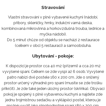
Stravování
Vlastní stravování v plně vybavené kuchyni (nádobí,
příbory, skleničky, hrnky, indukční varná deska,
kombinovaná mikrovlnná a horkovzdušná trouba, lednice a
myčka nádobí).
Do 5 minut chůze od objektu se nachází 2 restaurace
(celkem v obci 5 restaurací) a samoobsluha.
Ubytování - pokoje:
K dispozici je prostor cca 40 m2 (přízemí) a cca 20 m2
vyvýšené spaní. Celkem se zde vyspí až 6 osob. Vyvýšené
patro nabízí dvě postele 160 x 200 cm. Jde o snížený
prostor určený výhradně pro spaní (musíte se zde trošku
přikrčit). Je zde také jeden úložný prostor (skříňka). Obývací
pokoj je spojený s plně vybavenou kuchyní a najdete zde
jednu trojmístnou sedačku a vyklápěcí postel, kterou je
možné využít jako plnohodnotné spaní 180 x 200 cm.