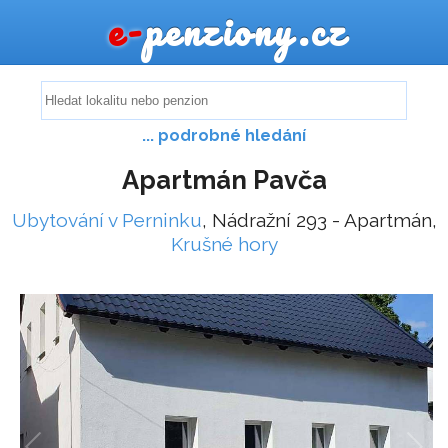
e-
penziony.cz
... podrobné hledání
Apartmán Pavča
Ubytování v Perninku
, Nádražní 293 - Apartmán,
Krušné hory