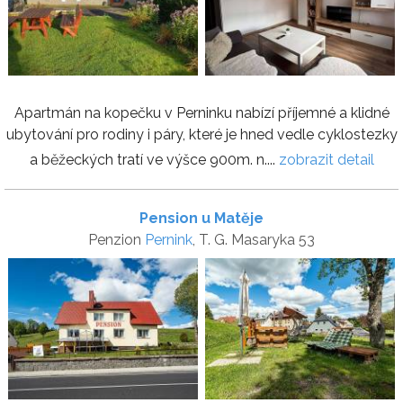
Apartmán na kopečku v Perninku nabízí příjemné a klidné
ubytování pro rodiny i páry, které je hned vedle cyklostezky
a běžeckých tratí ve výšce 900m. n....
zobrazit detail
Pension u Matěje
Penzion
Pernink
, T. G. Masaryka 53