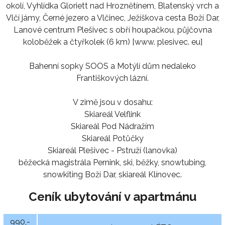
okolí, Vyhlídka Gloriett nad Hroznětínem, Blatenský vrch a
Vlčí jámy, Černé jezero a Vlčinec, Ježíškova cesta Boží Dar,
Lanové centrum Plešivec s obří houpačkou, půjčovna
koloběžek a čtyřkolek (6 km) [www. plesivec. eu]
Bahenní sopky SOOS a Motýlí dům nedaleko
Františkových lázní.
V zimě jsou v dosahu:
Skiareál Velflink
Skiareál Pod Nádražím
Skiareál Potůčky
Skiareál Plešivec - Pstruží (lanovka)
běžecká magistrála Pernink, ski, běžky, snowtubing,
snowkiting Boží Dar, skiareál Klínovec.
Ceník ubytování v apartmánu
990,-