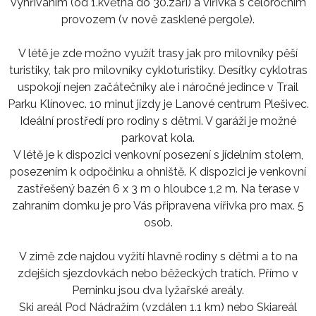
vyhříváním (od 1.května do 30.září) a vířivka s celoročním
provozem (v nově zasklené pergole).
V létě je zde možno využít trasy jak pro milovníky pěší
turistiky, tak pro milovníky cykloturistiky. Desítky cyklotras
uspokojí nejen začátečníky ale i náročné jedince v Trail
Parku Klínovec. 10 minut jízdy je Lanové centrum Plešivec.
Ideální prostředí pro rodiny s dětmi. V garáži je možné
parkovat kola.
V létě je k dispozici venkovní posezení s jídelním stolem,
posezením k odpočinku a ohniště. K dispozici je venkovní
zastřešený bazén 6 x 3 m o hloubce 1,2 m. Na terase v
zahraním domku je pro Vás připravena vířivka pro max. 5
osob.
V zimě zde najdou vyžití hlavně rodiny s dětmi a to na
zdejších sjezdovkách nebo běžeckých tratích. Přímo v
Perninku jsou dva lyžařské areály.
Ski areál Pod Nádražím (vzdálen 1.1 km) nebo Skiareál