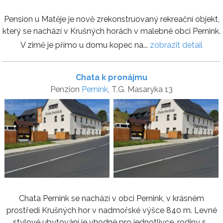
Pension u Matěje je nově zrekonstruovaný rekreační objekt,
který se nachází v Krušných horách v malebné obci Pernink.
V zimě je přímo u domu kopec na...
zobrazit detail
Chata k pronájmu
Penzion
Pernink
, T.G. Masaryka 13
Chata Pernink se nachází v obci Pernink, v krásném
prostředí Krušných hor v nadmořské výšce 840 m. Levné
stylové ubytování je vhodné pro jednotlivce, rodiny s...