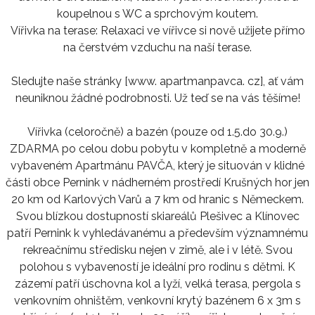
koupelnou s WC a sprchovým koutem.
Vířivka na terase: Relaxaci ve vířivce si nově užijete přímo
na čerstvém vzduchu na naší terase.
Sledujte naše stránky [www. apartmanpavca. cz], ať vám
neuniknou žádné podrobnosti. Už teď se na vás těšíme!
Vířivka (celoročně) a bazén (pouze od 1.5.do 30.9.)
ZDARMA po celou dobu pobytu v kompletně a moderně
vybaveném Apartmánu PAVČA, který je situován v klidné
části obce Pernink v nádherném prostředí Krušných hor jen
20 km od Karlových Varů a 7 km od hranic s Německem.
Svou blízkou dostupností skiareálů Plešivec a Klínovec
patří Pernink k vyhledávanému a především významnému
rekreačnímu středisku nejen v zimě, ale i v létě. Svou
polohou s vybaveností je ideální pro rodinu s dětmi. K
zázemí patří úschovna kol a lyží, velká terasa, pergola s
venkovním ohništěm, venkovní krytý bazénem 6 x 3m s