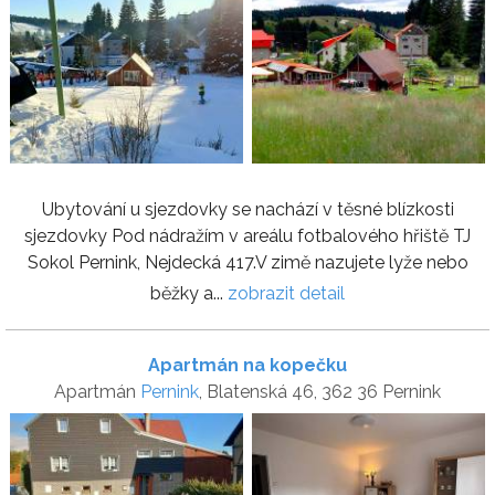
Ubytování u sjezdovky se nachází v těsné blízkosti
sjezdovky Pod nádražím v areálu fotbalového hřiště TJ
Sokol Pernink, Nejdecká 417.V zimě nazujete lyže nebo
běžky a...
zobrazit detail
Apartmán na kopečku
Apartmán
Pernink
, Blatenská 46, 362 36 Pernink