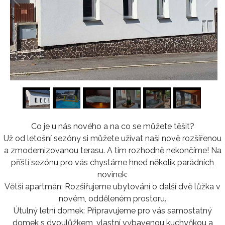
1
/
16
Co je u nás nového a na co se můžete těšit?
Už od letošní sezóny si můžete užívat naši nově rozšířenou
a zmodernizovanou terasu. A tím rozhodně nekončíme! Na
příští sezónu pro vás chystáme hned několik parádních
novinek:
Větší apartmán: Rozšiřujeme ubytování o další dvě lůžka v
novém, odděleném prostoru.
Útulný letní domek: Připravujeme pro vás samostatný
domek s dvoulůžkem, vlastní vybavenou kuchyňkou a