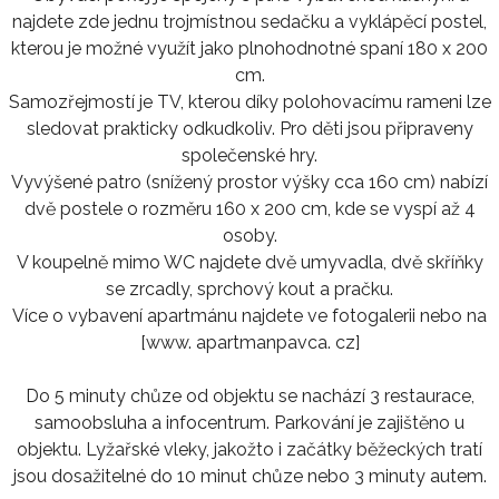
najdete zde jednu trojmístnou sedačku a vyklápěcí postel,
kterou je možné využít jako plnohodnotné spaní 180 x 200
cm.
Samozřejmostí je TV, kterou díky polohovacímu rameni lze
sledovat prakticky odkudkoliv. Pro děti jsou připraveny
společenské hry.
Vyvýšené patro (snížený prostor výšky cca 160 cm) nabízí
dvě postele o rozměru 160 x 200 cm, kde se vyspí až 4
osoby.
V koupelně mimo WC najdete dvě umyvadla, dvě skříňky
se zrcadly, sprchový kout a pračku.
Více o vybavení apartmánu najdete ve fotogalerii nebo na
[www. apartmanpavca. cz]
Do 5 minuty chůze od objektu se nachází 3 restaurace,
samoobsluha a infocentrum. Parkování je zajištěno u
objektu. Lyžařské vleky, jakožto i začátky běžeckých tratí
jsou dosažitelné do 10 minut chůze nebo 3 minuty autem.