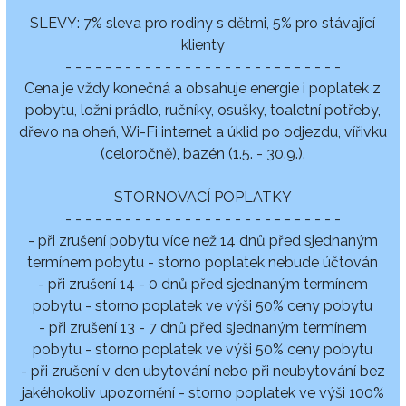
SLEVY: 7% sleva pro rodiny s dětmi, 5% pro stávající
klienty
- - - - - - - - - - - - - - - - - - - - - - - - - - - -
Cena je vždy konečná a obsahuje energie i poplatek z
pobytu, ložní prádlo, ručníky, osušky, toaletní potřeby,
dřevo na oheň, Wi-Fi internet a úklid po odjezdu, vířivku
(celoročně), bazén (1.5. - 30.9.).
STORNOVACÍ POPLATKY
- - - - - - - - - - - - - - - - - - - - - - - - - - - -
- při zrušení pobytu více než 14 dnů před sjednaným
termínem pobytu - storno poplatek nebude účtován
- při zrušení 14 - 0 dnů před sjednaným termínem
pobytu - storno poplatek ve výši 50% ceny pobytu
- při zrušení 13 - 7 dnů před sjednaným termínem
pobytu - storno poplatek ve výši 50% ceny pobytu
- při zrušení v den ubytování nebo při neubytování bez
jakéhokoliv upozornění - storno poplatek ve výši 100%