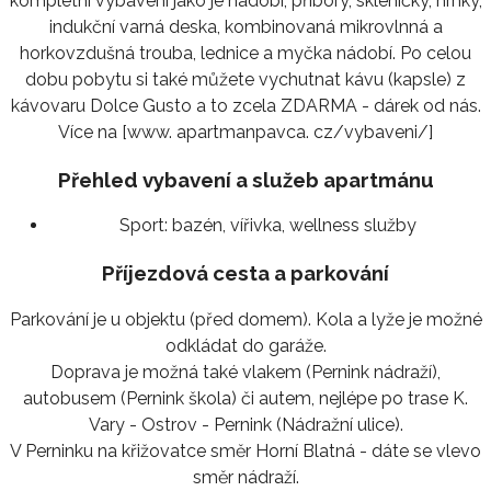
kompletní vybavení jako je nádobí, příbory, skleničky, hrnky,
indukční varná deska, kombinovaná mikrovlnná a
horkovzdušná trouba, lednice a myčka nádobí. Po celou
dobu pobytu si také můžete vychutnat kávu (kapsle) z
kávovaru Dolce Gusto a to zcela ZDARMA - dárek od nás.
Více na [www. apartmanpavca. cz/vybaveni/]
Přehled vybavení a služeb apartmánu
Sport:
bazén, vířivka, wellness služby
Příjezdová cesta a parkování
Parkování je u objektu (před domem). Kola a lyže je možné
odkládat do garáže.
Doprava je možná také vlakem (Pernink nádraží),
autobusem (Pernink škola) či autem, nejlépe po trase K.
Vary - Ostrov - Pernink (Nádražní ulice).
V Perninku na křižovatce směr Horní Blatná - dáte se vlevo
směr nádraží.