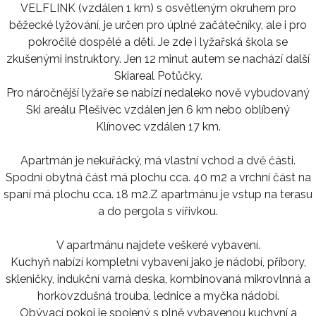
VELFLINK (vzdálen 1 km) s osvětleným okruhem pro
běžecké lyžování, je určen pro úplné začátečníky, ale i pro
pokročilé dospělé a děti. Je zde i lyžařská škola se
zkušenými instruktory. Jen 12 minut autem se nachází další
Skiareal Potůčky.
Pro náročnější lyžaře se nabízí nedaleko nově vybudovaný
Ski areálu Plešivec vzdálen jen 6 km nebo oblíbený
Klínovec vzdálen 17 km.
Apartmán je nekuřácký, má vlastní vchod a dvě části.
Spodní obytná část má plochu cca. 40 m2 a vrchní část na
spaní má plochu cca. 18 m2.Z apartmánu je vstup na terasu
a do pergola s vířivkou.
V apartmánu najdete veškeré vybavení.
Kuchyň nabízí kompletní vybavení jako je nádobí, příbory,
skleničky, indukční varná deska, kombinovaná mikrovlnná a
horkovzdušná trouba, lednice a myčka nádobí.
Obývací pokoj je spojený s plně vybavenou kuchyní a