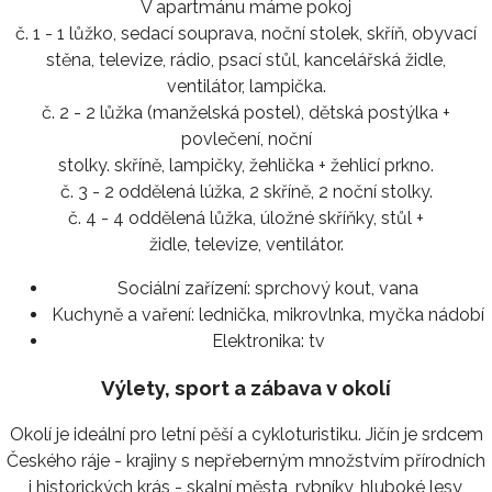
V apartmánu máme pokoj
č. 1 - 1 lůžko, sedací souprava, noční stolek, skříň, obyvací
stěna, televize, rádio, psací stůl, kancelářská židle,
ventilátor, lampička.
č. 2 - 2 lůžka (manželská postel), dětská postýlka +
povlečení, noční
stolky. skříně, lampičky, žehlička + žehlicí prkno.
č. 3 - 2 oddělená lúžka, 2 skříně, 2 noční stolky.
č. 4 - 4 oddělená lůžka, úložné skříňky, stůl +
židle, televize, ventilátor.
Sociální zařízení:
sprchový kout, vana
Kuchyně a vaření:
lednička, mikrovlnka, myčka nádobí
Elektronika:
tv
Výlety, sport a zábava v okolí
Okolí je ideální pro letní pěší a cykloturistiku. Jičín je srdcem
Českého ráje - krajiny s nepřeberným množstvím přírodních
i historických krás - skalní města, rybníky, hluboké lesy,