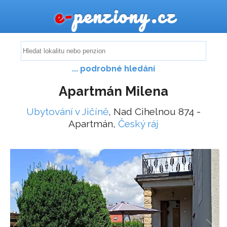
e-
penziony.cz
... podrobné hledání
Apartmán Milena
Ubytování v Jičíně
, Nad Cihelnou 874 -
Apartmán,
Český ráj