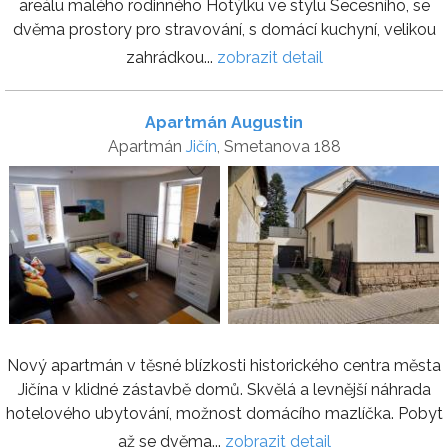
areálu malého rodinného Hotýlku ve stylu Secesního, se
dvěma prostory pro stravování, s domácí kuchyní, velikou
zahrádkou...
zobrazit detail
Apartmán Augustin
Apartmán
Jičín
, Smetanova 188
Nový apartmán v těsné blízkosti historického centra města
Jičína v klidné zástavbě domů. Skvělá a levnější náhrada
hotelového ubytování, možnost domácího mazlíčka. Pobyt
až se dvěma...
zobrazit detail