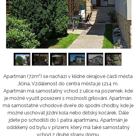
1
/
16
Apartmán (72m²) se nachází v klidné okrajové části města
Jičína. Vzdálenost do centra města je 1214 m.
Apartmán má samostatný vchod z ulice na pozemek, kde
je možné využít posezení s možnosti grilování. Apartmán
má samostatné vchodové dveře do spodní chodby, kde je
možné uschovat jízdní kola nebo dětský kočárek. Dále
jdete po schodišti do I. patra apartmánu. Apartmán je
oddělený od bytu v přízemí, který má také samostatný
vchod z druhé strany domu.