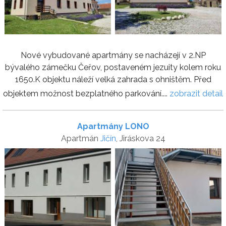
Nové vybudované apartmány se nacházejí v 2.NP
bývalého zámečku Čeřov, postaveném jezuity kolem roku
1650.K objektu náleží velká zahrada s ohništěm. Před
objektem možnost bezplatného parkování....
zobrazit detail
Apartmány LONO
Apartmán
Jičín
, Jiráskova 24