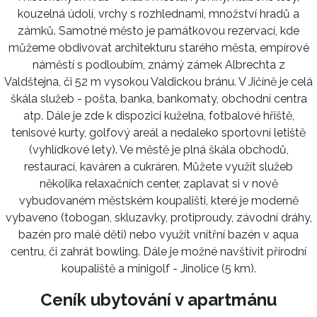
kouzelná údolí, vrchy s rozhlednami, množství hradů a
zámků. Samotné město je památkovou rezervací, kde
můžeme obdivovat architekturu starého města, empírové
náměstí s podloubím, známý zámek Albrechta z
Valdštejna, či 52 m vysokou Valdickou bránu. V Jičíně je celá
škála služeb - pošta, banka, bankomaty, obchodní centra
atp. Dále je zde k dispozici kuželna, fotbalové hřiště,
tenisové kurty, golfový areál a nedaleko sportovní letiště
(vyhlídkové lety). Ve městě je plná škála obchodů,
restaurací, kaváren a cukráren. Můžete využít služeb
několika relaxačních center, zaplavat si v nově
vybudovaném městském koupališti, které je moderně
vybaveno (tobogan, skluzavky, protiproudy, závodní dráhy,
bazén pro malé děti) nebo využít vnitřní bazén v aqua
centru, či zahrát bowling. Dále je možné navštívit přírodní
koupaliště a minigolf - Jinolice (5 km).
Ceník ubytování v apartmánu