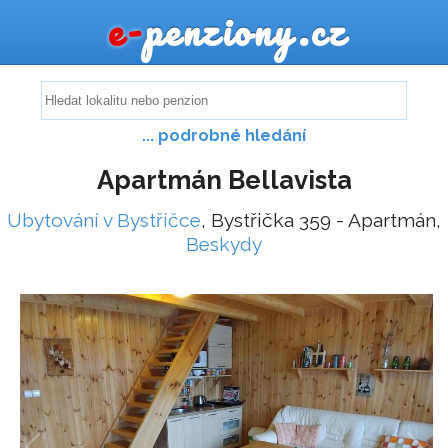
e-
penziony.cz
... podrobné hledání
Apartmán Bellavista
Ubytování v Bystřičce
, Bystřička 359 - Apartmán,
Beskydy