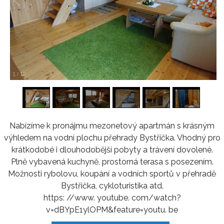
1
/
15
Nabízíme k pronájmu mezonetový apartmán s krásným
výhledem na vodní plochu přehrady Bystřička. Vhodný pro
krátkodobé i dlouhodobější pobyty a trávení dovolené.
Plně vybavená kuchyně, prostorná terasa s posezením.
Možnosti rybolovu, koupání a vodních sportů v přehradě
Bystřička, cykloturistika atd.
https: //www. youtube. com/watch?
v=dBYpE1ylOPM&feature=youtu. be