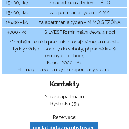
15400,- kč
za apartmán a týden - LÉTO
15400,- kč
za apartmán a týden - ZIMA
15400,- kč
za apartmán a týden - MIMO SEZÓNA
3000,- kč
SILVESTR: minimální délka 4 noci
V průběhu letních prázdnin pronajímáme jen na celé
týdny vždy od soboty do soboty, případně kratší
termíny po dohodě.
Kauce 2000,- Kč
El. energie a voda nejsou započítány v ceně.
Kontakty
Adresa apartmánu:
Bystřička 359
Rezervace:
poslat dotaz na ubytování