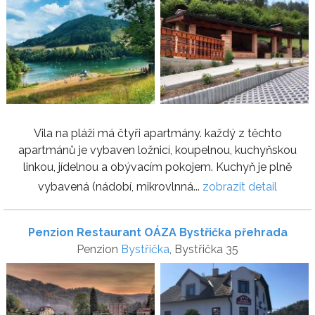
Vila na pláži má čtyři apartmány. každý z těchto
apartmánů je vybaven ložnicí, koupelnou, kuchyňskou
linkou, jídelnou a obývacím pokojem. Kuchyň je plně
vybavená (nádobí, mikrovlnná...
zobrazit detail
Penzion Restaurant OÁZA Bystřička přehrada
Penzion
Bystřička
, Bystřička 35