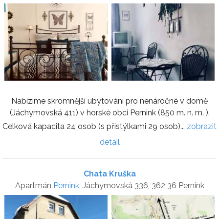
Nabízíme skromnější ubytování pro nenáročné v domě
(Jáchymovská 411) v horské obci Pernink (850 m. n. m. ).
Celková kapacita 24 osob (s přistýlkami 29 osob)...
zobrazit
detail
Chata Kruška
Apartmán
Pernink
, Jáchymovská 336, 362 36 Pernink