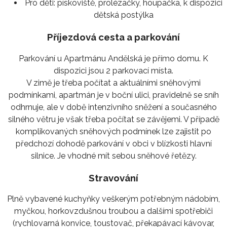
Pro děti:
pískoviště, prolézačky, houpačka, k dispozici
dětská postýlka
Příjezdová cesta a parkování
Parkování u Apartmánu Andělská je přímo domu. K
dispozici jsou 2 parkovací místa.
V zimě je třeba počítat a aktuálními sněhovými
podmínkami, apartmán je v boční ulici, pravidelně se sníh
odhrnuje, ale v době intenzivního sněžení a současného
silného větru je však třeba počítat se závějemi. V případě
komplikovaných sněhových podmínek lze zajistit po
předchozí dohodě parkování v obci v blízkosti hlavní
silnice. Je vhodné mít sebou sněhové řetězy.
Stravování
Plně vybavené kuchyňky veškerým potřebným nádobím,
myčkou, horkovzdušnou troubou a dalšími spotřebiči
(rychlovarná konvice, toustovač, překapávací kávovar,