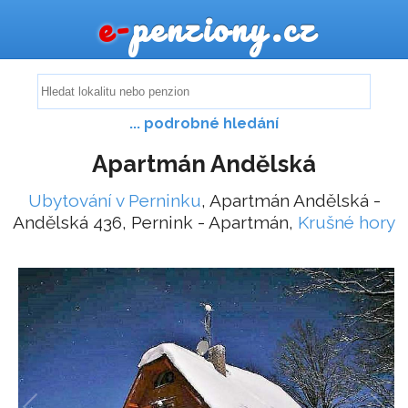
e-
penziony.cz
... podrobné hledání
Apartmán Andělská
Ubytování v Perninku
, Apartmán Andělská -
Andělská 436, Pernink - Apartmán,
Krušné hory