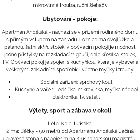
mikrovlnná trouba, ruční šlehač).
Ubytování - pokoje:
Apartmán Andělská - nachází se v přízemí rodinného domu
s přímým vstupem na zahradu. Ložnice má dvojlůžko a
palandu, šatní skříň, stolek, v obývacím pokoji je možnost
jedné přistýlky na rozkládacím gauči, dále křesílka, stolek,
TV. Obývací pokoj je spojen s kuchyňkou, která je vybavena
veškerými základními spotřebiči, včetně myčky i trouby.
Sociální zařízení:
sprchový kout
Kuchyně a vaření:
lednička, mikrovlnka, myčka nádobí
Elektronika:
tv, satelit
Výlety, sport a zábava v okolí
Léto: Kola, turistika.
Zima: Běžky - 50 metrů od Apartmánu Andělská začíná
upravená stopa s napojením na Krušnohorskou magistrálu,