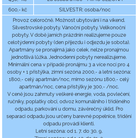
600,- kč
SILVESTR: osoba/noc
Provoz celoročně. Možnost ubytování i na víkend.
Silvestrovské pobyty. Vánoční pobyty. Velikonoční
pobyty. V době jarních prázdnin realizujeme pouze
celotýdenní pobyty (den příjezdu i odjezdu je sobota).
Apartmány se pronajímá jako celek, nelze pronajmou
jednotlivá lůžka. Jednodenní pobyty nerealizujeme.
Minimální cena v případě pronájmu 3 a více nocí pro 4
osoby + 1 přistýlka, zimní sezóna 2000,- a letní sezóna:
1800,- celý apartmán/noc, mimo sezónu 1800,- celý
apartmán/noc, cena přistýlky je 300,- /noc.
V ceně jsou zahrnuty veškeré energie, voda, povlečení,
ručníky, poplatky obci, odvoz komunálního i tříděného
odpadu, parkování u domu, závěrečný úklid. Pro
separaci odpadu jsou určeny barevné popelnice, třídění
odpadu provádí klienti.
Letní sezóna: od 1. 7. do 30. 9.