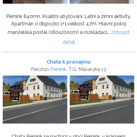
Pernink 840mn. Kvalitní ubytování. Letní a zimní aktivity.
Apartmán o dispozici 1+1,velikost 47m. Hlavní pokoj
manželská postel (180x200cm) a rozkládací...
zobrazit
detail
Chata k pronájmu
Penzion
Pernink
, T.G. Masaryka 13
Chata Pernink se nachází v obci Pernink, v krásném