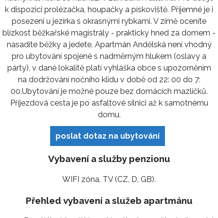
k dispozici prolézačka, houpačky a pískoviště. Příjemné je i
posezení u jezírka s okrasnými rybkami. V zimě oceníte
blízkost běžkařské magistrály - prakticky hned za domem -
nasadíte běžky a jedete. Apartmán Andělská není vhodný
pro ubytování spojené s nadměrným hlukem (oslavy a
párty), v dané lokalitě platí vyhláška obce s upozorněním
na dodržování nočního klidu v době od 22: 00 do 7:
00.Ubytování je možné pouze bez domácích mazlíčků.
Příjezdová cesta je po asfaltové silnici až k samotnému
domu.
poslat dotaz na ubytování
Vybavení a služby penzionu
WIFI zóna, TV (CZ, D, GB).
Přehled vybavení a služeb apartmánu