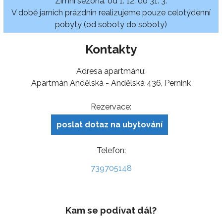
Zimní sezóna: od 1. 12. do 31. 3.
V době jarních prázdnin realizujeme pouze celotýdenní
pobyty (od soboty do soboty)
Kontakty
Adresa apartmánu:
Apartmán Andělská - Andělská 436, Pernink
Rezervace:
poslat dotaz na ubytování
Telefon:
739705148
Kam se podívat dál?