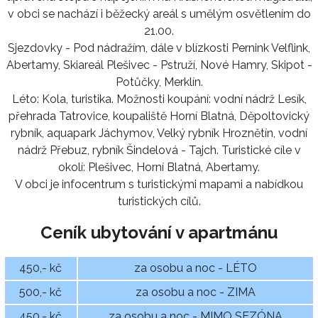
v obci se nachází i běžecký areál s umělým osvětlením do
21.00.
Sjezdovky - Pod nádražím, dále v blízkosti Pernink Velflink,
Abertamy, Skiareál Plešivec - Pstruží, Nové Hamry, Skipot -
Potůčky, Merklín.
Léto: Kola, turistika. Možnosti koupání: vodní nádrž Lesík,
přehrada Tatrovice, koupaliště Horní Blatná, Děpoltovický
rybník, aquapark Jáchymov, Velký rybník Hroznětín, vodní
nádrž Přebuz, rybník Šindelová - Tajch. Turistické cíle v
okolí: Plešivec, Horní Blatná, Abertamy.
V obci je infocentrum s turistickými mapami a nabídkou
turistických cílů.
Ceník ubytování v apartmánu
450,- kč
za osobu a noc - LÉTO
500,- kč
za osobu a noc - ZIMA
450,- kč
za osobu a noc - MIMO SEZÓNA