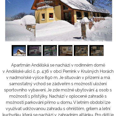
1
/
16
Apartmán Andělská se nachází v rodinném domě
v Andělské ulici č. p. 436 v obci Pernink v Krušných Horách
v nadmořské výšce 890 m. Je situován v přízemí a má
samostatný vchod se zádveřím s možností uložení
sportovního vybavení. Je zde možné ubytování 4 osob s
možností 1 přistýlky. Nachází v oplocené zahradě s
možností parkování přímo u domu. V letním období lze
využívat udržovanou zahradu s ohništěm, grilem a letní
kuchyňku, která se nachází v zahradním altánku. Pro děti je