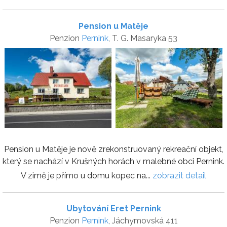
Pension u Matěje
Penzion
Pernink
, T. G. Masaryka 53
Pension u Matěje je nově zrekonstruovaný rekreační objekt,
který se nachází v Krušných horách v malebné obci Pernink.
V zimě je přímo u domu kopec na...
zobrazit detail
Ubytování Eret Pernink
Penzion
Pernink
, Jáchymovská 411