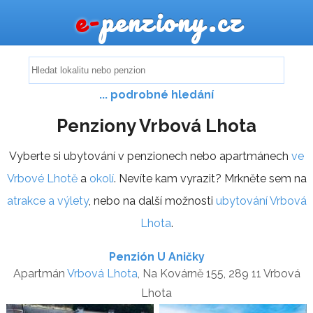
e-
penziony.cz
... podrobné hledání
Penziony Vrbová Lhota
Vyberte si ubytování v penzionech nebo apartmánech
ve
Vrbové Lhotě
a
okolí
. Nevíte kam vyrazit? Mrkněte sem na
atrakce a výlety
, nebo na další možnosti
ubytování Vrbová
Lhota
.
Penzión U Aničky
Apartmán
Vrbová Lhota
, Na Kovárně 155, 289 11 Vrbová
Lhota