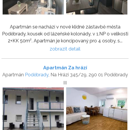
Apartmán se nachází v nové klidné zástavbě města
Poděbrady, kousek od lázeňské kolonády, v 1.NP o velikosti
2+KK 50m². Apartmán je koncipovaný pro 4 osoby, s...
zobrazit detail
Apartmán Za hrází
Apartmán
Poděbrady
, Na Hrázi 345/29, 290 01 Poděbrady
III