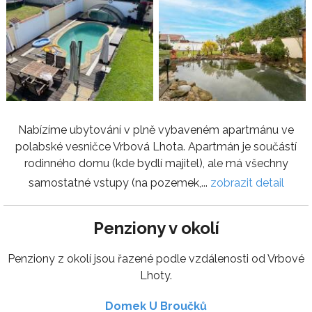
Nabízíme ubytování v plně vybaveném apartmánu ve
polabské vesničce Vrbová Lhota. Apartmán je součástí
rodinného domu (kde bydlí majitel), ale má všechny
samostatné vstupy (na pozemek,...
zobrazit detail
Penziony v okolí
Penziony z okolí jsou řazené podle vzdálenosti od Vrbové
Lhoty.
Domek U Broučků