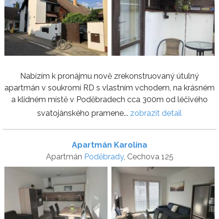
Nabízím k pronájmu nově zrekonstruovaný útulný
apartmán v soukromí RD s vlastním vchodem, na krásném
a klidném místě v Poděbradech cca 300m od léčivého
svatojánského pramene...
zobrazit detail
Apartmán Karolína
Apartmán
Poděbrady
, Cechova 125