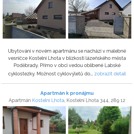
Ubytování v novém apartmánu se nachází v malebné
vesničce Kostelní Lhota v blízkosti lázeňského města
Poděbrady. Přímo v obci vedou oblíbené Labské
cyklostezky. Možnost cyklovýletů do...
zobrazit detail
Apartmán k pronájmu
Apartmán
Kostelní Lhota
, Kostelní Lhota 344, 289 12