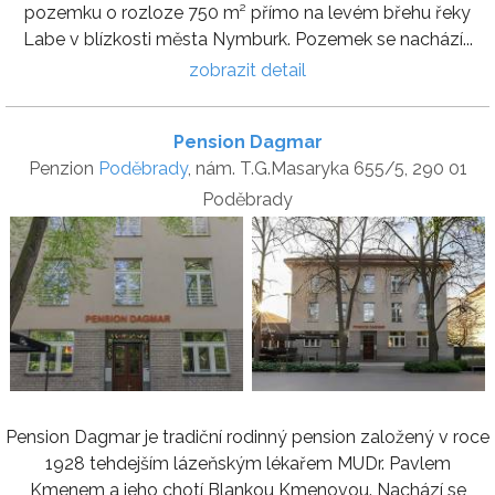
pozemku o rozloze 750 m² přímo na levém břehu řeky
Labe v blízkosti města Nymburk. Pozemek se nachází...
zobrazit detail
Pension Dagmar
Penzion
Poděbrady
, nám. T.G.Masaryka 655/5, 290 01
Poděbrady
Pension Dagmar je tradiční rodinný pension založený v roce
1928 tehdejším lázeňským lékařem MUDr. Pavlem
Kmenem a jeho chotí Blankou Kmenovou. Nachází se