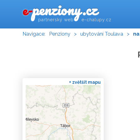
penziony.cz
e-
partnerský web e-chalupy.cz
Navigace:
Penziony
>
ubytování Toulava
>
na
+ zvětšit mapu