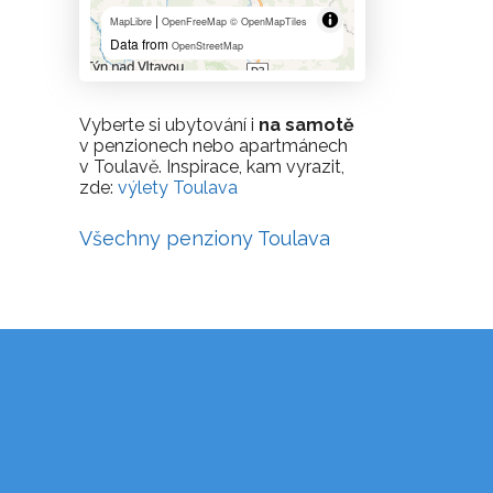
|
MapLibre
OpenFreeMap
© OpenMapTiles
Data from
OpenStreetMap
Vyberte si ubytování i
na samotě
v penzionech nebo apartmánech
v Toulavě. Inspirace, kam vyrazit,
zde:
výlety Toulava
Všechny penziony Toulava