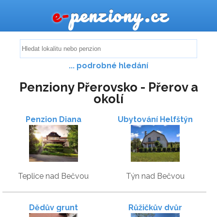
e-
penziony.cz
... podrobné hledání
Penziony Přerovsko - Přerov a
okolí
Penzion Diana
Ubytování Helfštýn
Teplice nad Bečvou
Týn nad Bečvou
Dědův grunt
Růžičkův dvůr