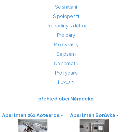
Se snídaní
S polopenzí
Pro rodiny s dětmi
Pro páry
Pro cyklisty
Se psem
Na samotě
Pro rybáře
Luxusní
přehled obcí Německo
Apartmán 261 Aotearoa -
Apartmán Borůvka -
Skiareál Mitterdorf
Bavorský les