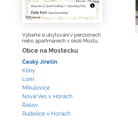
|
MapLibre
OpenFreeMap
© OpenMapTiles
Data from
OpenStreetMap
Vyberte si ubytování v penzionech
nebo apartmánech v okolí Mostu.
Obce na Mostecku
Český Jiřetín
Klíny
Lom
Mikulovice
Nová Ves v Horách
Rašov
Rudolice v Horách