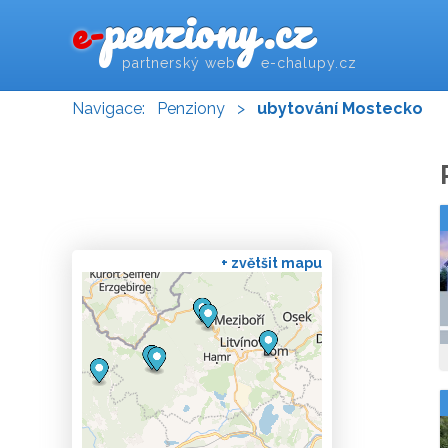
penziony.cz
e-
partnerský web e-chalupy.cz
Navigace:
Penziony
>
ubytování Mostecko
+ zvětšit mapu