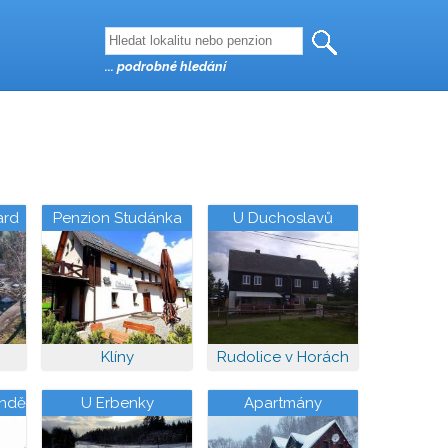
... podrobné hledání
ard
Penzion Studánka
U Duchoslavů
Klíny
Rudolice v Horách
andě
U Erbenky
Apartmány