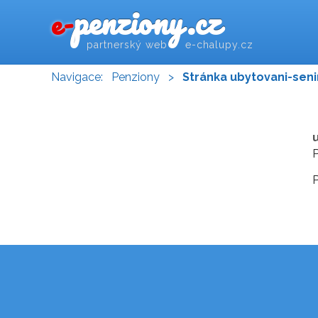
penziony.cz
e-
partnerský web e-chalupy.cz
Navigace:
Penziony
>
Stránka ubytovani-sen
P
P