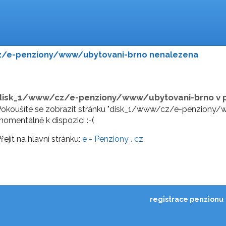
z/e-penziony/www/ubytovani-brno nenalezena
disk_1/www/cz/e-penziony/www/ubytovani-brno v p
okoušíte se zobrazit stránku "disk_1/www/cz/e-penziony/w
omentálně k dispozici :-(
řejít na hlavní stránku:
e - Penziony . cz
registrace penzionu