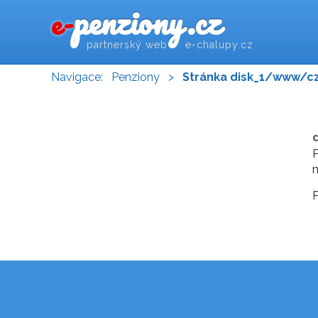
penziony.cz
e-
partnerský web e-chalupy.cz
Navigace:
Penziony
>
Stránka disk_1/www/c
P
m
P