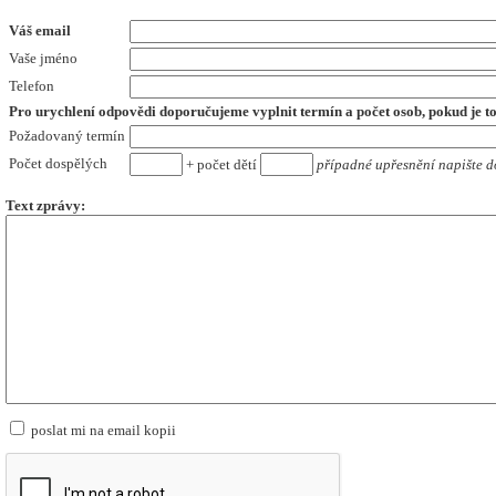
Váš email
Vaše jméno
Telefon
Pro urychlení odpovědi doporučujeme vyplnit termín a počet osob,
pokud je t
Požadovaný termín
Počet dospělých
+ počet dětí
případné upřesnění napište d
Text zprávy:
poslat mi na email kopii