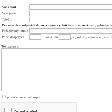
Váš email
Vaše jméno
Telefon
Pro urychlení odpovědi doporučujeme vyplnit termín a počet osob,
pokud je t
Požadovaný termín
Počet dospělých
+ počet dětí
případné upřesnění napište d
Text zprávy:
poslat mi na email kopii