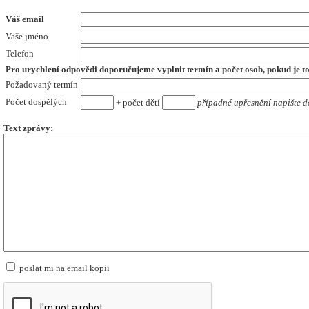
Váš email
Vaše jméno
Telefon
Pro urychlení odpovědi doporučujeme vyplnit termín a počet osob,
pokud je t
Požadovaný termín
Počet dospělých
+ počet dětí
případné upřesnění napište d
Text zprávy:
poslat mi na email kopii