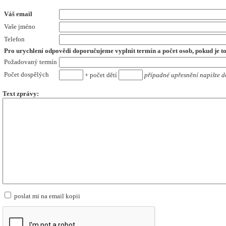
Váš email
Vaše jméno
Telefon
Pro urychlení odpovědi doporučujeme vyplnit termín a počet osob,
pokud je t
Požadovaný termín
Počet dospělých
+ počet dětí
případné upřesnění napište d
Text zprávy:
poslat mi na email kopii