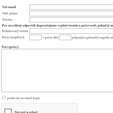
Váš email
Vaše jméno
Telefon
Pro urychlení odpovědi doporučujeme vyplnit termín a počet osob,
pokud je t
Požadovaný termín
Počet dospělých
+ počet dětí
případné upřesnění napište d
Text zprávy:
poslat mi na email kopii