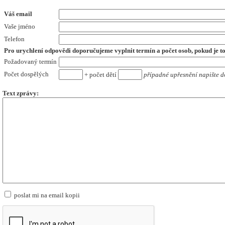
Váš email
Vaše jméno
Telefon
Pro urychlení odpovědi doporučujeme vyplnit termín a počet osob,
pokud je t
Požadovaný termín
Počet dospělých
+ počet dětí
případné upřesnění napište d
Text zprávy:
poslat mi na email kopii