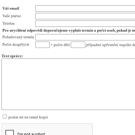
Váš email
Vaše jméno
Telefon
Pro urychlení odpovědi doporučujeme vyplnit termín a počet osob,
pokud je t
Požadovaný termín
Počet dospělých
+ počet dětí
případné upřesnění napište d
Text zprávy:
poslat mi na email kopii