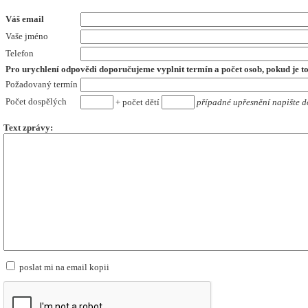
Váš email
Vaše jméno
Telefon
Pro urychlení odpovědi doporučujeme vyplnit termín a počet osob,
pokud je t
Požadovaný termín
Počet dospělých
+ počet dětí
případné upřesnění napište d
Text zprávy:
poslat mi na email kopii