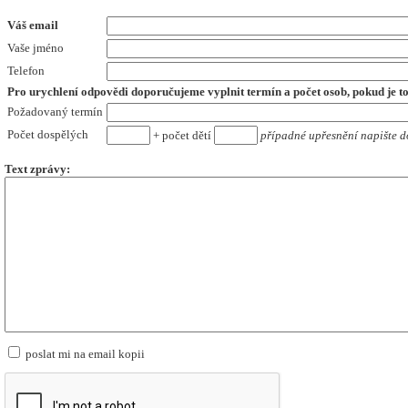
Váš email
Vaše jméno
Telefon
Pro urychlení odpovědi doporučujeme vyplnit termín a počet osob,
pokud je t
Požadovaný termín
Počet dospělých
+ počet dětí
případné upřesnění napište d
Text zprávy:
poslat mi na email kopii