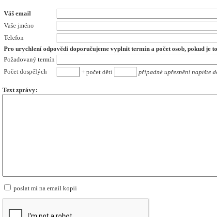
Váš email
Vaše jméno
Telefon
Pro urychlení odpovědi doporučujeme vyplnit termín a počet osob,
pokud je t
Požadovaný termín
Počet dospělých
+ počet dětí
případné upřesnění napište d
Text zprávy:
poslat mi na email kopii